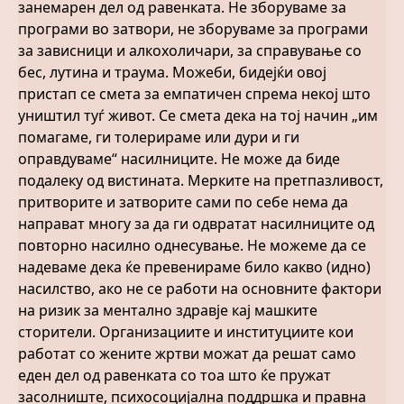
занемарен дел од равенката. Не зборуваме за
програми во затвори, не зборуваме за програми
за зависници и алкохоличари, за справување со
бес, лутина и траума. Можеби, бидејќи овој
пристап се смета за емпатичен спрема некој што
уништил туѓ живот. Се смета дека на тој начин „им
помагаме, ги толерираме или дури и ги
оправдуваме“ насилниците. Не може да биде
подалеку од вистината. Мерките на претпазливост,
притворите и затворите сами по себе нема да
направат многу за да ги одвратат насилниците од
повторно насилно однесување. Не можеме да се
надеваме дека ќе превенираме било какво (идно)
насилство, ако не се работи на основните фактори
на ризик за ментално здравје кај машките
сторители. Организациите и институциите кои
работат со жените жртви можат да решат само
еден дел од равенката со тоа што ќе пружат
засолниште, психосоцијална поддршка и правна