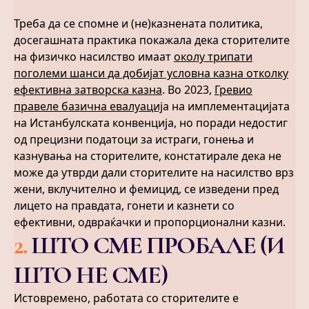
Треба да се спомне и (не)казнената политика,
досегашната практика покажала дека сторителите
на физичко насилство имаат
околу трипати
поголеми шанси да добијат условна казна отколку
ефективна затворска казна
. Во 2023,
Гревио
правеле базична евалуациј
а на имплементацијата
на Истанбулската конвенција, но поради недостиг
од прецизни податоци за истраги, гонења и
казнувања на сторителите, констатирале дека не
може да утврди дали сторителите на насилство врз
жени, вклучително и фемицид, се изведени пред
лицето на правдата, гонети и казнети со
ефективни, одвраќачки и пропорционални казни.
2
.
ШТО СМЕ ПРОБАЛЕ (И
ШТО НЕ СМЕ)
Истовремено, работата со сторителите е