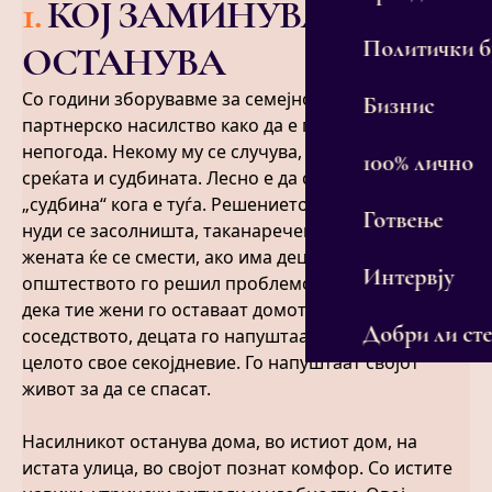
1
.
КОЈ ЗАМИНУВА, КОЈ
Политички 
ОСТАНУВА
Со години зборувавме за семејното и интимното
Бизнис
партнерско насилство како да е природна
непогода. Некому му се случува, таква им била
100% лично
среќата и судбината. Лесно е да се зборува за
„судбина“ кога е туѓа. Решението што најчесто се
Готвење
нуди се засолништа, таканаречени шелтри, во кои
жената ќе се смести, ако има деца, со децата и ете
Интервју
општеството го решил проблемот. Реалноста е
дека тие жени го оставаат домот, работата,
Добри ли сте
соседството, децата го напуштаат училиштето и
целото свое секојдневие. Го напуштаат својот
живот за да се спасат.
Насилникот останува дома, во истиот дом, на
истата улица, во својот познат комфор. Со истите