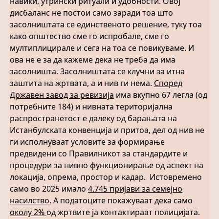
навики, утрински ритуали и удобности. Овој
дисбаланс не постои само заради тоа што
засолништата се единственото решение, туку тоа
како општество сме го испробале, сме го
мултиплицирале и сега на тоа се повикуваме. И
ова не е за да кажеме дека не треба да има
засолништа. Засолништата се клучни за итна
заштита на жртвата, а и нив ги нема.
Според
Државен завод за ревизија
има вкупно 67 легла (од
потребните 184) и нивната територијална
распространетост е далеку од барањата на
Истанбулската конвенција и притоа, дел од нив не
ги исполнуваат условите за формирање
предвидени со Правилникот за стандардите и
процедури за нивно функционирање од аспект на
локација, опрема, простор и кадар. Истовремено
само во 2025 имало
4.745 пријави за семејно
насилство
. А податоците покажуваат дека само
околу 2%
од жртвите ја контактираат полицијата.