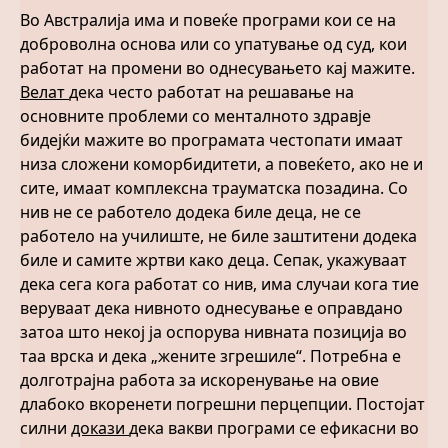
Во Австралија има и повеќе програми кои се на
доброволна основа или со упатување од суд, кои
работат на промени во однесувањето кај мажите.
Велат
дека често работат на решавање на
основните проблеми со менталното здравје
бидејќи мажите во програмата честопати имаат
низа сложени коморбидитети, а повеќето, ако не и
сите, имаат комплексна трауматска позадина. Со
нив не се работело додека биле деца, не се
работело на училиште, не биле заштитени додека
биле и самите жртви како деца. Сепак, укажуваат
дека сега кога работат со нив, има случаи кога тие
веруваат дека нивното однесување е оправдано
затоа што некој ја оспорува нивната позиција во
таа врска и дека „жените згрешиле“. Потребна е
долготрајна работа за искоренување на овие
длабоко вкоренети погрешни перцепции. Постојат
силни
докази
дека вакви програми се ефикасни во