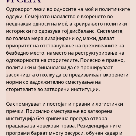
Одговорот лежи во односите на моќ и политичките
одлуки. Семејното насилство е вкоренето во
нееднакви односи на моќ, а креирањето политики
историски го одразува тој дисбаланс. Системите,
во голема мера дизајнирани од мажи, даваат
приоритет на отстранување на преживеаните на
безбедно место, наместо на реструктурирање на
одговорноста на сторителите. Полесно е правно,
политички и финансиски да се прошируваат
засолништа отколку да се предизвикаат вкоренети
норми со задолжително сместување на
сторителите во затворени институции.
Се спомнуваат и постојат и правни и логистички
пречки. Присилно сместување во затворена
институција без кривична пресуда отвора
прашања за човекови права. Резиденцијалните
програми бараат многу ресурси, обучен кадар и