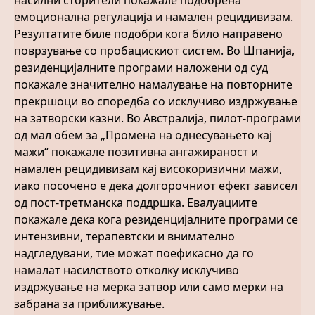
насилни сторители покажале подобрена
емоционална регулација и намален рецидивизам.
Резултатите биле подобри кога било направено
поврзување со пробацискиот систем. Во Шпанија,
резиденцијалните програми наложени од суд
покажале значително намалување на повторните
прекршоци во споредба со исклучиво издржување
на затворски казни. Во Австралија, пилот-програми
од мал обем за „Промена на однесувањето кај
мажи“ покажале позитивна ангажираност и
намален рецидивизам кај високоризични мажи,
иако посочено е дека долгорочниот ефект зависел
од пост-третманска поддршка. Евалуациите
покажале дека кога резиденцијалните програми се
интензивни, терапевтски и внимателно
надгледувани, тие можат поефикасно да го
намалат насилството отколку исклучиво
издржување на мерка затвор или само мерки на
забрана за приближување.