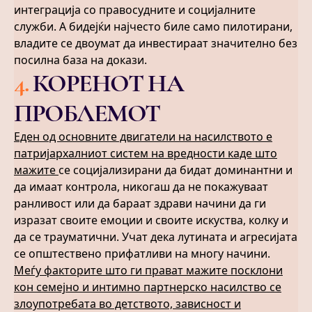
интеграција со правосудните и социјалните
служби. А бидејќи најчесто биле само пилотирани,
владите се двоумат да инвестираат значително без
посилна база на докази.
4
.
КОРЕНОТ НА
ПРОБЛЕМОТ
Еден од основните двигатели на насилството е
патријархалниот систем на вредности каде што
мажите
се социјализирани да бидат доминантни и
да имаат контрола, никогаш да не покажуваат
ранливост или да бараат здрави начини да ги
изразат своите емоции и своите искуства, колку и
да се трауматични. Учат дека лутината и агресијата
се општествено прифатливи на многу начини.
Меѓу факторите што ги прават мажите посклони
кон семејно и интимно партнерско насилство се
злоупотребата во детството, зависност и