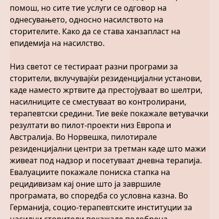
помош, но сите тие услуги се одговор на
однесувањето, односно насилството на
сторителите. Како да се става ханзапласт на
епидемија на насилство.
Низ светот се тестираат разни програми за
сторители, вклучувајќи резиденцијални установи,
каде наместо жртвите да престојуваат во шелтри,
насилниците се сместуваат во контролирани,
терапевтски средини. Тие веќе покажале ветувачки
резултати во пилот-проекти низ Европа и
Австралија. Во Норвешка, пилотирале
резиденцијални центри за третман каде што мажи
живеат под надзор и посетуваат дневна терапија.
Евалуациите покажале пониска стапка на
рецидивизам кај оние што ја завршиле
програмата, во споредба со условна казна. Во
Германија, социо-терапевтските институции за