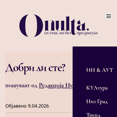
Добри ли сте?
ИН & АУТ
пишуваат од
Редакција Нулта
КУЛтура
Низ Град
Објавено
9.04.2026
Тренд