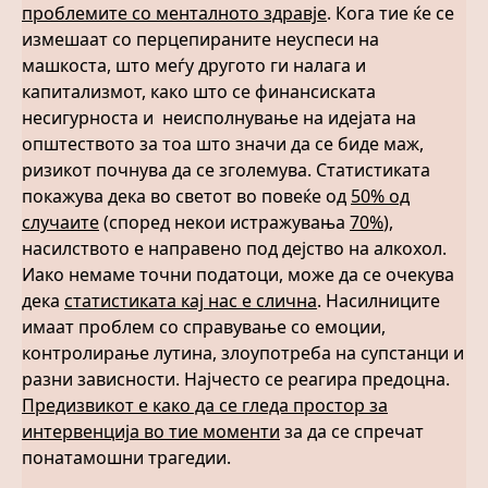
проблемите со менталното здравје
. Кога тие ќе се
измешаат со перцепираните неуспеси на
машкоста, што меѓу другото ги налага и
капитализмот, како што се финансиската
несигурноста и неисполнување на идејата на
општеството за тоа што значи да се биде маж,
ризикот почнува да се зголемува. Статистиката
покажува дека во светот во повеќе од
50% од
случаите
(според некои истражувања
70%
),
насилството е направено под дејство на алкохол.
Иако немаме точни податоци, може да се очекува
дека
статистиката кај нас е слична
. Насилниците
имаат проблем со справување со емоции,
контролирање лутина, злоупотреба на супстанци и
разни зависности. Најчесто се реагира предоцна.
Предизвикот е како да се гледа простор за
интервенција во тие моменти
за да се спречат
понатамошни трагедии.