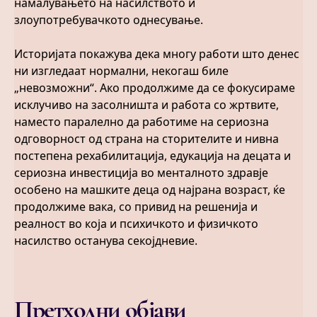
намалувањето на насилството и
злоупотребувачкото однесување.
Историјата покажува дека многу работи што денес
ни изгледаат нормални, некогаш биле
„невозможни“. Ако продолжиме да се фокусираме
исклучиво на засолништа и работа со жртвите,
наместо паралелно да работиме на сериозна
одговорност од страна на сторителите и нивна
постепена рехабилитација, едукација на децата и
сериозна инвестиција во менталното здравје
особено на машките деца од најрана возраст, ќе
продолжиме вака, со привид на решенија и
реалност во која и психичкото и физичкото
насилство останува секојдневие.
Претходни објави