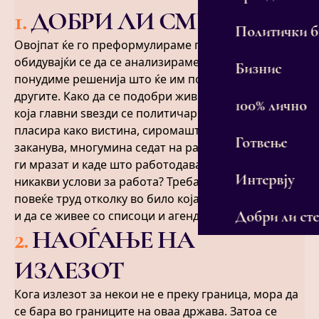
1
.
ДОБРИ ЛИ СМЕ?
Политички 
Овојпат ќе го преформулираме прашањето,
обидувајќи се да се анализираме себеси и да
Бизнис
понудиме решенија што ќе им помогнат и на
другите. Како да се подобри животот во држава во
100% лично
која главни ѕвезди се политичарите, лагата се
пласира како вистина, сиромаштијата секој ден се
Готвење
заканува, многумина седат на работни места што
ги мразат и каде што работодавачите не нудат
Интервју
никакви услови за работа? Треба да се вложи многу
повеќе труд отколку во било која нормална држава
Добри ли сте
и да се живее со списоци и агенди.
2
.
НАОЃАЊЕ НА
ИЗЛЕЗОТ
Кога излезот за некои не е преку граница, мора да
се бара во границите на оваа држава. Затоа се