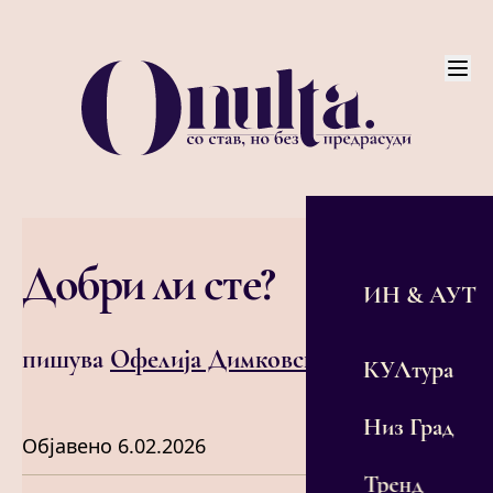
Добри ли сте?
ИН & АУТ
пишува
Офелија Димковска
КУЛтура
Низ Град
Објавено
6.02.2026
Тренд