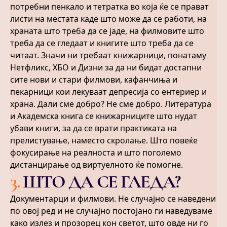
потребни пенкало и тетратка во која ќе се прават
листи на местата каде што може да се работи, на
храната што треба да се јаде, на филмовите што
треба да се гледаат и книгите што треба да се
читаат. Значи ни требаат книжарници, понатаму
Нетфликс, ХБО и Дизни за да ни бидат достапни
сите нови и стари филмови, кафанчиња и
пекарници кои лекуваат депресија со ентериер и
храна. Дали сме добро? Не сме добро. Литература
и Академска книга се книжарниците што нудат
убави книги, за да се врати практиката на
прелистување, наместо скролање. Што повеќе
фокусирање на реалноста и што поголемо
дистанцирање од виртуелното ќе помогне.
3
.
ШТО ДА СЕ ГЛЕДА?
Документарци и филмови. Не случајно се наведени
по овој ред и не случајно постојано ги наведуваме
како излез и прозорец кон светот, што овде ни го