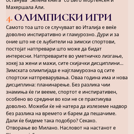
останува “Зелена книга” со Виго Мортенсен и
Махершала Али.
4
.
ОЛИМПИСКИ ИГРИ
Самото тоа што се случуваат во Италија е веќе
доволно инспиративно и гламурозно. Дури и за
оние што не се љубители на зимски спортови,
постојат натпревари што може да бидат
интересни. Натпреварите во уметничко лизгање,
хокеј за жени и мажи, сите скијачки дисциплини…
Зимската олимпијада е најгламурозна од сите
спортски натпреварувања. Оваа година има и нова
дисциплина: планинарење. Без разлика чии
знамиња ќе ги вееме, спортот е инспиративен,
особено во средини во кои не се практикува
доволно. Можеби ќе нѐ натера да излеземе надвор
без разлика на времето и барем да пешачиме.
Дали ќе бидеме така подобро? Секако.
Отворање во Милано. Насловот на настанот е