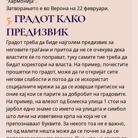
“Хармонија”.
Затворањето е во Верона на 22 февруари.
5
.
ГРАДОТ КАКО
ПРЕДИЗВИК
Градот треба да биде најголем предизвик за
неговите граѓани и притоа да не се очекува дека
властите ќе го поправат, туку самите тие треба да
бидат коректори на власта. На пример, почестите
прошетки по градот, може да ги откријат сите
негови слабости и потоа да се искористат
социјалните мрежи за да се изврши притисок на
оние кај кои се парите за добробит на градовите.
На пример, на влезот од Бомеска улица 1 стои на
јарбол едно знаме со името на улицата и симбол
што личи на изветвена крпа на која не се
препознаваат буквите. За некого тоа не е важно,
но од малите нешта може да се почне за да се