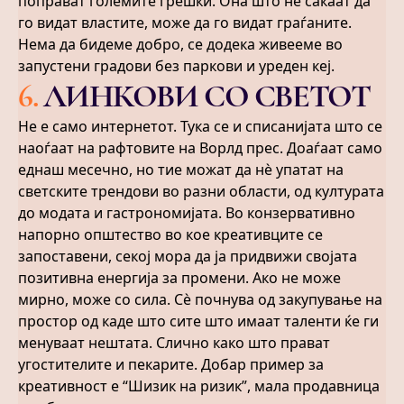
поправат големите грешки. Она што не сакаат да
го видат властите, може да го видaт граѓаните.
Нема да бидеме добро, се додека живееме во
запустени градови без паркови и уреден кеј.
6
.
ЛИНКОВИ СО СВЕТОТ
Не е само интернетот. Тука се и списанијата што се
наоѓаат на рафтовите на Ворлд прес. Доаѓаат само
еднаш месечно, но тие можат да нѐ упатат на
светските трендови во разни области, од културата
до модата и гастрономијата. Во конзервативно
напорно општество во кое креативците се
запоставени, секој мора да ја придвижи својата
позитивна енергија за промени. Ако не може
мирно, може со сила. Сѐ почнува од закупување на
простор од каде што сите што имаат таленти ќе ги
менуваат нештата. Слично како што прават
угостителите и пекарите. Добар пример за
креативност е “Шизик на ризик”, мала продавница