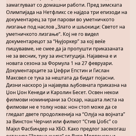
замаглуваат со домашни работи. Пред зимската
Олимпијада на Нетфликс се најдоа три епизоди на
документарец за три парови во уметничкото
лизгање под наслов „Злато и шљокици: Светот на
уметничкото лизгање“. Кој не го видел
документарецот за “Њујоркер” за кој веќе
пишувавме, не смее да ја пропушти приказаната
не за весник, туку за институција. Најавена е и
новата сезона за Формула 1 на 27 февруари.
Документарците за Џефри Епстин и Гислан
Максвел се тука за нештата да бидат појасни.
Дизни наскоро ја најавува љубовната приказна на
Џон Џон Кенеди и Каролин Бесет. Освен некои
филмови номинирани за Оскар, нашата листа на
филмови не е толку нова: нон стоп може да се
гледаат двете продолженија на “Олуја на војната”
за Винстон Черчил или филмот “Стив Џобс” со
Мајкл Фасбиндер на ХБО. Како предлог засекогаш