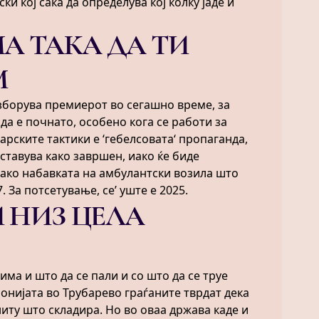
ки кој сака да определува кој колку јаде и
А ТАКА ДА ТИ
М
 зборува премиерот во сегашно време, за
да е почнато, особено кога се работи за
арските тактики е ‘гебелсовата‘ пропаганда,
тставува како завршен, иако ќе биде
како набавката на амбулантски возила што
7. За потсетување, се’ уште е 2025.
 НИЗ ЦЕЛА
има и што да се пали и со што да се труе
понијата во Трубарево граѓаните тврдат дека
ниту што складира. Но во оваа држава каде и