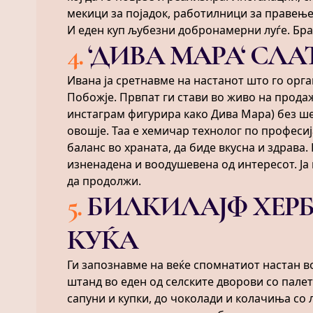
мекици за појадок, работилници за правење
И еден куп љубезни добронамерни луѓе. Бра
4
.
‘ДИВА МАРА‘ СЛ
Ивана ја сретнавме на настанот што го ор
Побожје. Првпат ги стави во живо на прода
инстаграм фигурира како Дива Мара) без шеќ
овошје. Таа е хемичар технолог по професиј
баланс во храната, да биде вкусна и здрава.
изненадена и воодушевена од интересот. Ја
да продолжи.
5
.
БИЛКИЛАЈФ ХЕР
КУЌА
Ги запознавме на веќе спомнатиот настан в
штанд во еден од селските дворови со палет
сапуни и купки, до чоколади и колачиња со 