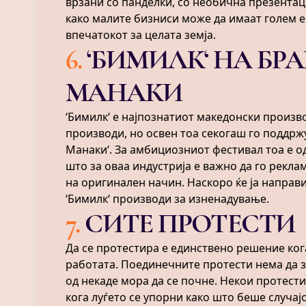
врзани со панделки, со необична презентаци
како малите бизниси може да имаат голем 
впечатокот за целата земја.
6
.
‘БИМИЛК‘ НА БР
МАНАКИ
‘Бимилк‘ е најпознатиот македонски произв
производи, но освен тоа секогаш го поддрж
Манаки‘. За амбициозниот фестивал тоа е о
што за оваа индустрија е важно да го рекл
на оригинален начин. Наскоро ќе ја направ
‘Бимилк‘ производи за изненадување.
7
.
СИТЕ ПРОТЕСТИ
Да се протестира е единствено решение ког
работата. Поединечните протести нема да 
од некаде мора да се почне. Некои протести
кога луѓето се упорни како што беше случај