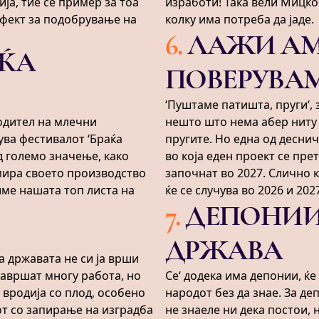
ја, тие се пример за тоа
изработи! Така вели Мицкос
ефект за подобрување на
колку има потреба да јаде.
6
.
ЛАЖИ АМ
АЌА
ПОВЕРУВА
‘Пуштаме патишта, пруги‘,
одител на млечни
нешто што нема абер ниту 
ува фестивалот ‘Браќа
пругите. Но една од деснич
д големо значење, како
во која еден проект се пре
амира своето производство
започнат во 2027. Слично 
име нашата топ листа на
ќе се случува во 2026 и 202
7
.
ДЕПОНИИ
ДРЖАВА
а државата не си ја врши
завршат многу работа, но
Се‘ додека има депонии, ќе 
 вродија со плод, особено
народот без да знае. За де
от со запирање на изградба
не знаеле ни дека постои, 