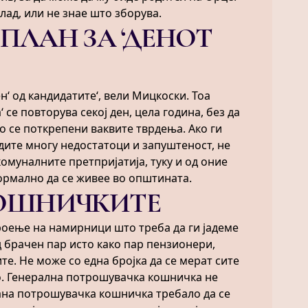
лад, или не знае што зборува.
ПЛАН ЗА ‘ДЕНОТ
ен‘ од кандидатите‘, вели Мицкоски. Тоа
 се повторува секој ден, цела година, без да
о се поткрепени ваквите тврдења. Ако ги
дите многу недостатоци и запуштеност, не
омуналните претпријатија, туку и од оние
ормално да се живее во општината.
КОШНИЧКИТЕ
роење на намирници што треба да ги јадеме
д брачен пар исто како пар пензионери,
е. Не може со една бројка да се мерат сите
о. Генерална потрошувачка кошничка не
на потрошувачка кошничка требало да се