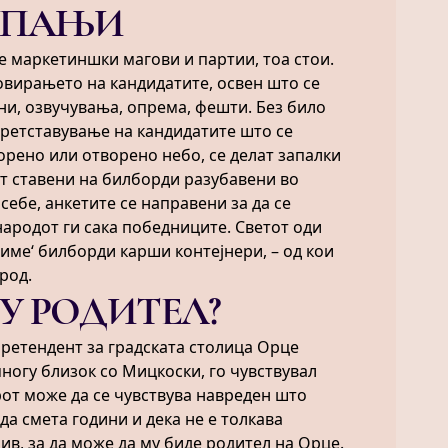
МПАЊИ
е маркетиншки магови и партии, тоа стои.
вирањето на кандидатите, освен што се
ни, озвучувања, опрема, фешти. Без било
претставување на кандидатите што се
ворено или отворено небо, се делат запалки
ат ставени на билборди разубавени во
себе, анкетите се направени за да се
ародот ги сака победниците. Светот оди
риме‘ билборди карши контејнери, – од кои
род.
МУ РОДИТЕЛ?
претендент за градската столица Орце
многу близок со Мицкоски, го чувствувал
рот може да се чувствува навреден што
да смета години и дека не е толкава
ив, за да може да му биде родител на Орце.