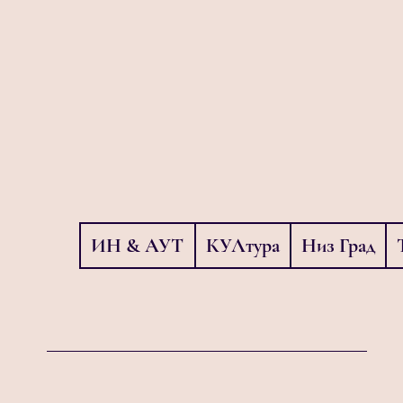
ИН & АУТ
КУЛтура
Низ Град