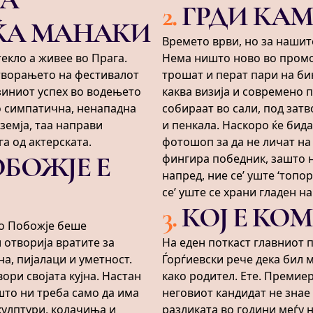
2
.
ГРДИ КА
ЌА МАНАКИ
Времето врви, но за нашит
екло а живее во Прага.
Нема ништо ново во промо
отворањето на фестивалот
трошат и перат пари на би
јзиниот успех во водењето
каква визија и современо 
о симпатична, ненападна
собираат во сали, под зат
земја, таа направи
и пенкала. Наскоро ќе бид
а од актерската.
фотошоп за да не личат на 
ОБОЖЈЕ Е
фингира победник, зашто н
напред, ние се’ уште ‘топо
се’ уште се храни гладен на
3
.
КОЈ Е КО
о Побожје беше
 отворија вратите за
На еден поткаст главниот 
а, пијалаци и уметност.
Ѓорѓиевски рече дека бил 
вори својата кујна. Настан
како родител. Ете. Премие
 што ни треба само да има
неговиот кандидат не знае 
скулптури, колачиња и
разликата во години меѓу н