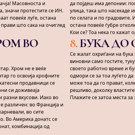
ачја! Масовноста и
да појдеш има депонии: пок
, значи протестите се ИН.
улица, така што насекаде и
аат повеќе луѓе, остана
по селата и по градовите.
 прави што сака на очиглед
остана повеќе ѓубре отколку
Кои се? Тоа нека го кажат 
РОМ ВО
8
.
БУКА ДО 
Се жалат охриѓани на бука 
виновни само гостите, туку
тар. Хром не е веќе
своето работно време и бу
нтар го освоија крофните
одмори се за тоа луѓето да
икатесни продавници се
може тоа да го прават, колк
фни си доживеаја
решливо, доколку властите
и разни вкусови. Иако во
Плажите се затоа места за 
 е различен: во Франција и
карневали, во сите
о. Во Америка донатс се
онат, комбинација од