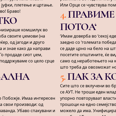
 јуфки, плетење и цртање.
Или Орце се чувствува пом
4
.
ПРАВИМЕ 
во! Браво!
АТКО
ПОТОА‘
ганизираше комшилук во
жба своите џемови (на
‘Имам доверба во ‘секој ед
ер, од јагоди и друго
заедно со ‘големата победа‘
а и знае како да направи
се даде црно на бело на шт
 Го продаде сиот џем,
посетите општините, ќе ви
 поддржуваме со цело срце
само од неработењето на к
што треба да овозможат н
БАЛНА
5
.
ПАК ЗА 
Сите што се вклучени во б
се АУТ. Не троши еден мла
о Побожје. Имаа интересен
упорно повторуваат властит
а свои производи: од
трошоци на едно семејств
лаванда. Убаво спакувани и
можело да има. Унифицира