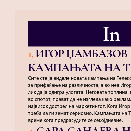
In
1
.
ИГОР ЏАМБАЗОВ 
КАМПАЊАТА НА 
Сите сте ја виделе новата кампања на Теле
за прифаќање на различноста, а во неа Иго
лик да ја одигра улогата. Неговата топлина,
во спотот, прават да не изгледа како реклам
највисок дострел на маркетингот. Кога Игор
треба да ги земат сериозно. Кампањата на 
време кога предрасудите се секојдневие.
2
.
САРА САНДЕВА 