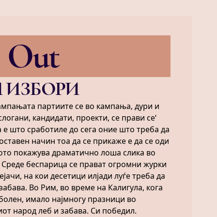
Out
 ИЗБОРИ
ампањата партиите се во кампања, дури и
огани, кандидати, проекти, се прави се‘
а е што сработиле до сега оние што треба да
оставен начин тоа да се прикаже е да се оди
тото покажува драматично лоша слика во
. Среде беспарица се прават огромни журки
јачи, на кои десетици илјади луѓе треба да
забава. Во Рим, во време на Калигула, кога
болен, имало најмногу празници во
ниот народ леб и забава. Си победил.