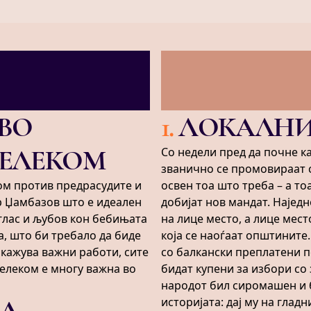
ВО
1
.
ЛОКАЛНИ
ТЕЛЕКОМ
Со недели пред да почне к
званично се промовираат сл
ком против предрасудите и
освен тоа што треба – а то
р Џамбазов што е идеален
добијат нов мандат. Наједн
 глас и љубов кон бебињата
на лице место, а лице мес
а, што би требало да биде
која се наоѓаат општините
 кажува важни работи, сите
со балкански преплатени пе
Телеком е многу важна во
бидат купени за избори со 
народот бил сиромашен и 
НА
историјата: дај му на глад