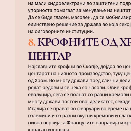
на мали хидроелектрани во заштитени подр
упорноста помагаат за менување на нештата
Да се биде гласен, масовен, да се мобилизир
единствено решение за држава во која секој
на одговорните институции.
8
.
КРОФНИТЕ ОД Х
ЦЕНТАР
Најславните крофни во Скопје, дојдоа во цен
центарот на нивното производство, туку це
од Хром. Во многу држави пред слични дел
редат редови и се чека со часови. Овие кро
еволуција, сега се полнат со разни кремови 
многу држави постои овој деликатес, секаде
Италија се прават во февруари во време на 
големини и со разни вкусни кремови и слатк
нивна верзија, а Французите направија и кр
кроасан и крофна.