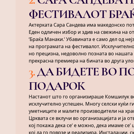
ФЕСТИВАЛОТ БРА
Актерката Сара Сандева има македонско пот
Еден одличен избор и здив на свежина на 
‘Браќа Манаки.‘ Убавината е само дел од не
на програмата на фестивалот. Исклучителн
но прецизна, недоволно позната во нашата 
прекрасна премиера на бината во друга улог
3
.
ДА БИДЕТЕ ВО П
ПОДАРОК
Настанот што го организираше Комшилук в
исклучително успешен. Многу селски куќи ги
уметниците и малите производители на хран
Црквата се вклучи во организацијата и ја от
кој покажа дека се‘ е можно, дека имаме се’
кој да го поврзе и реализира. Инсталации, 