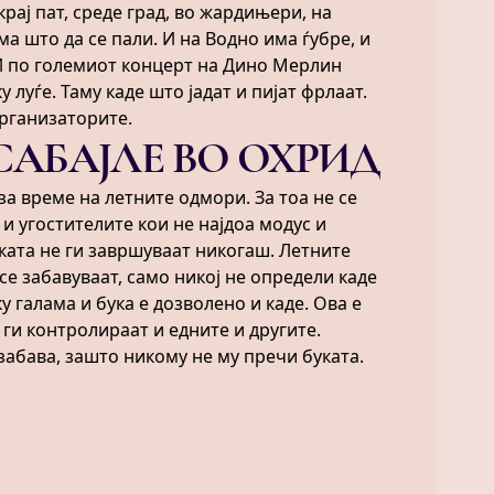
рај пат, среде град, во жардињери, на
ма што да се пали. И на Водно има ѓубре, и
 И по големиот концерт на Дино Мерлин
 луѓе. Таму каде што јадат и пијат фрлаат.
организаторите.
САБАЈЛЕ ВО ОХРИД
за време на летните одмори. За тоа не се
 и угостителите кои не најдоа модус и
ката не ги завршуваат никогаш. Летните
 се забавуваат, само никој не определи каде
у галама и бука е дозволено и каде. Ова е
 ги контролираат и едните и другите.
забава, зашто никому не му пречи буката.