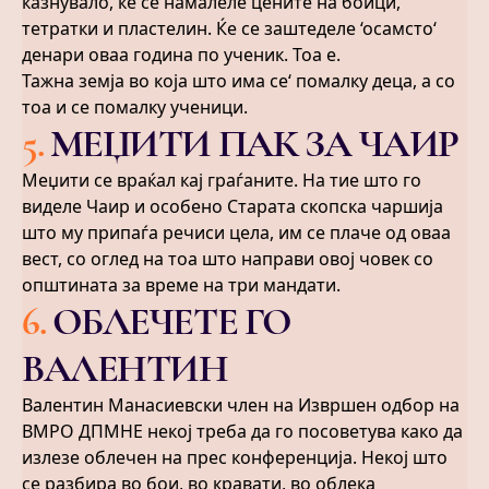
казнувало, ќе се намалеле цените на боици,
тетратки и пластелин. Ќе се заштеделе ‘осамсто‘
денари оваа година по ученик. Тоа е.
Тажна земја во која што има се‘ помалку деца, а со
тоа и се помалку ученици.
5
.
МЕЏИТИ ПАК ЗА ЧАИР
Меџити се враќал кај граѓаните. На тие што го
виделе Чаир и особено Старата скопска чаршија
што му припаѓа речиси цела, им се плаче од оваа
вест, со оглед на тоа што направи овој човек со
општината за време на три мандати.
6
.
ОБЛЕЧЕТЕ ГО
ВАЛЕНТИН
Валентин Манасиевски член на Извршен одбор на
ВМРО ДПМНЕ некој треба да го посоветува како да
излезе облечен на прес конференција. Некој што
се разбира во бои, во кравати, во облека