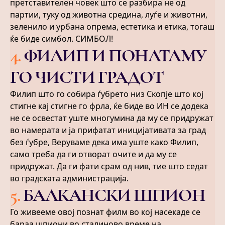
претставителен човек што се разбира не од
партии, туку од животна средина, луѓе и животни,
зеленило и урбана опрема, естетика и етика, тогаш
ќе биде симбол. СИМБОЛ!
4
.
ФИЛИП И ПОНАТАМУ
ГО ЧИСТИ ГРАДОТ
Филип што го собира ѓубрето низ Скопје што кој
стигне кај стигне го фрла, ќе биде во ИН се додека
не се освестат уште многумина да му се придружат
во намерата и ја прифатат иницијативата за град
без ѓубре, Веруваме дека има уште како Филип,
само треба да ги отворат очите и да му се
придружат. Да ги фати срам од нив, тие што седат
во градската администрација.
5
.
БАЛКАНСКИ ШПИОН
Го живееме овој познат филм во кој насекаде се
бараа шпиони во сталиново време на