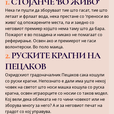
1
.
СТОЈАНЧЕ ‘ВО ЖИВО‘
Нека ги пушти да зборуваат тие што гасат, тие што
летаат и фрлаат вода, нека престане со ‘преноси во
живо‘ од опожарените места, па и заедно со
неговиот премиер којшто нема таму што да бара.
Пожарот е во позадина и никако не помагаат со
реферирање. Освен ако и премиерот не гаси
волонтерски. Во поло маица.
2
.
РУСКИТЕ КРАГНИ НА
ПЕЦАКОВ
Охридскиот градоначалник Пецаков сака кошули
со руски крагни. Непознато е дали има уште некој
човек на светот што носи машка кошула со руска
крагна, освен играорците со носии со таков модел.
Кој вели дека облеката не го чини човекот или не
зборува многу за него? А и за неговиот печат на
градот со кој управува.