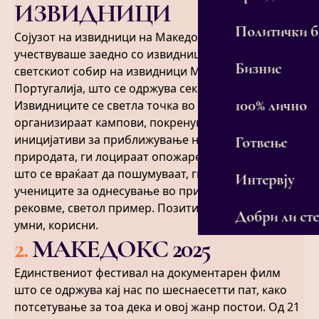
ИЗВИДНИЦИ
Политички 
Сојузот на извидници на Македонија овој август
учествуваше заедно со извидници од 160 земји на
Бизнис
светскиот собир на извидници МООТ ‘25 во
Португалија, што се одржува секои 4 години.
100% лично
Извидниците се светла точка во нашата земја:
организираат кампови, покренуваат разни
иницијативи за приближување на младите до
Готвење
природата, ги лоцираат опожарените делови каде
што се враќаат да пошумуваат, ги едуцираат
Интервју
учениците за однесување во природата. Како што
рековме, светол пример. Позитивни, симпатични,
Добри ли сте
умни, корисни.
2
.
МАКЕДОКС 2025
Единствениот фестивал на документарен филм
што се одржува кај нас по шеснаесетти пат, како
потсетување за тоа дека и овој жанр постои. Од 21