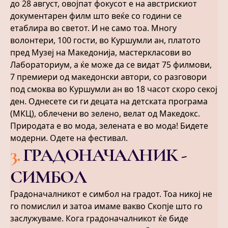
до 28 август, овојпат фокусот е на австрискиот
документарен филм што веќе со години се
етаблира во светот. И не само тоа. Многу
волонтери, 100 гости, во Куршумли ан, платото
пред Музеј на Македонија, мастеркласови во
Лабораториум, а ќе може да се видат 75 филмови,
7 премиери од македонски автори, со разговори
под смоква во Куршумли ан во 18 часот скоро секој
ден. Однесете си ги децата на детската програма
(МКЦ), облечени во зелено, велат од Македокс.
Природата е во мода, зелената е во мода! Бидете
модерни. Одете на фестивал.
3
.
ГРАДОНАЧАЛНИК -
СИМБОЛ
Градоначалникот е симбол на градот. Тоа никој не
го помислил и затоа имаме вакво Скопје што го
заслужуваме. Кога градоначалникот ќе биде