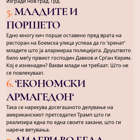
изгради нов град. Грд.
5
.
МЛАДИТЕ И
ПОРШЕТО
Едно многу кич порше оставено пред врата на
ресторан на Боемска улица успеаа да го ‘кренат‘
младите што ја алармираа полицијата. Друштвото
било меѓу првиот господин Давков и Срѓан Керим.
Кој е изненаден? Вакви млади ни требаат. Што не
се повлекуваат.
6
.
‘ЕКОНОМСКИ
АРМАГЕДОН‘
Така се нарекува досегашното делување на
американскиот претседател Трамп што ги
реализира една по една своите закани, што ги
нарече ветувања.