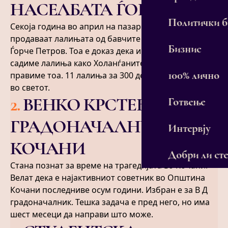
НАСЕЛБАТА ЃОРЧЕ
Политички 
Секоја година во април на пазарот Буњаковец се
продаваат лалињата од бавчите во населбата
Бизнис
Ѓорче Петров. Тоа е доказ дека и ние може да
садиме лалиња како Холанѓаните, но не го
100% лично
правиме тоа. 11 лалиња за 300 денари. Најевтини
во светот.
2
.
ВЕНКО КРСТЕВСКИ
Готвење
ГРАДОНАЧАЛНИК НА
Интервју
КОЧАНИ
Добри ли сте
Стана познат за време на трагедијата во Кочани.
Велат дека е најактивниот советник во Општина
Кочани последниве осум години. Избран е за В Д
градоначалник. Тешка задача е пред него, но има
шест месеци да направи што може.