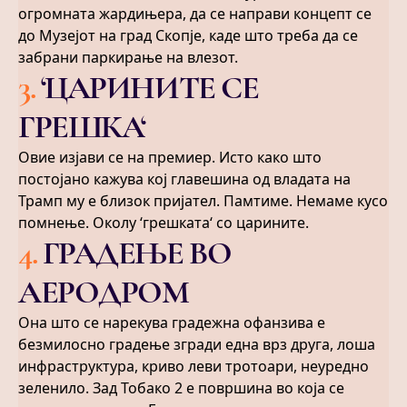
огромната жардињера, да се направи концепт се
до Музејот на град Скопје, каде што треба да се
забрани паркирање на влезот.
3
.
‘ЦАРИНИТЕ СЕ
ГРЕШКА‘
Овие изјави се на премиер. Исто како што
постојано кажува кој главешина од владата на
Трамп му е близок пријател. Памтиме. Немаме кусо
помнење. Околу ‘грешката‘ со царините.
4
.
ГРАДЕЊЕ ВО
АЕРОДРОМ
Она што се нарекува градежна офанзива е
безмилосно градење згради една врз друга, лоша
инфраструктура, криво леви тротоари, неуредно
зеленило. Зад Тобако 2 е површина во која се