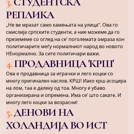
3
.
СТУДЕНТСКА
РЕПЛИКА
„Не ве мразат само камењата на улица“. Ова го
смислија српските студенти, а ние можеме да го
преземеме со оглед на се‘ поголемата омраза кон
политичарите меѓу нормалниот народ во новото
НЕнормално. За сите политичари важи.
4
.
ПРОДАВНИЦА 'КРШ'
Ова е продавница за играчки и лего коцки со
многу оригинален наслов. КРШ! Иако крш асоцира
на лом, таа е далеку од тоа. Многу е убаво
организирана и опремена. Има се‘ што сакате. И
многу лего коцки за возрасни!
5
.
ДЕНОВИ НА
ХОЛАНДИЈА ВО ИСТ