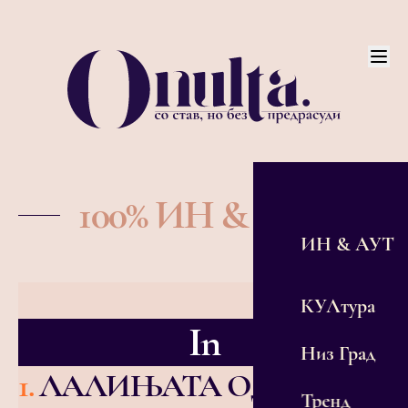
100% ИН & АУТ
ИН & АУТ
КУЛтура
In
Низ Град
1
.
ЛАЛИЊАТА ОД
Тренд