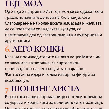
ГЕЈТ МОЛ
Од 25 до 27 април во Ист Гејт мол ќе се одржат сега
традиционалните денови на Холандија, кога
благодарение на холандската амбасада и желбата
да се претстави холандската култура, се
претставува дел од гастрономијата и културните и
други навики.
6
.
ЛЕГО КОЦКИ
Кога на производителите на лего коцки Мател им
се заканило затворање, се свртеле кон
производство на лего коцки за возрасни.
Фантастична идеја и голем избор на фигури за
вежбање ум.
7
.
ШОПИНГ ЛИСТА
Ретко кога нашите продавници се толку опремени
со украси и храна како за велигденските празници.
Она што останува и по нив се милибродите, разни