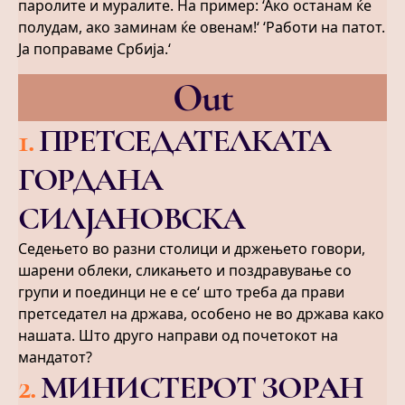
паролите и муралите. На пример: ‘Ако останам ќе
полудам, ако заминам ќе овенам!‘ ‘Работи на патот.
Ја поправаме Србија.‘
Out
1
.
ПРЕТСЕДАТЕЛКАТА
ГОРДАНА
СИЛЈАНОВСКА
Седењето во разни столици и држењето говори,
шарени облеки, сликањето и поздравување со
групи и поединци не е се‘ што треба да прави
претседател на држава, особено не во држава како
нашата. Што друго направи од почетокот на
мандатот?
2
.
МИНИСТЕРОТ ЗОРАН