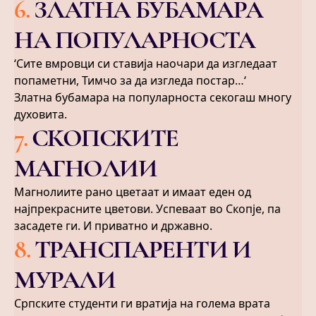
6
.
ЗЛАТНА БУБАМАРА
НА ПОПУЛАРНОСТА
‘Сите вмровци си ставија наочари да изгледаат
попаметни, Тимчо за да изгледа постар…‘
Златна бубамара на популарноста секогаш многу
духовита.
7
.
СКОПСКИТЕ
МАГНОЛИИ
Магнолиите рано цветаат и имаат еден од
најпрекрасните цветови. Успеваат во Скопје, па
засадете ги. И приватно и државно.
8
.
ТРАНСПАРЕНТИ И
МУРАЛИ
Српските студенти ги вратија на голема врата