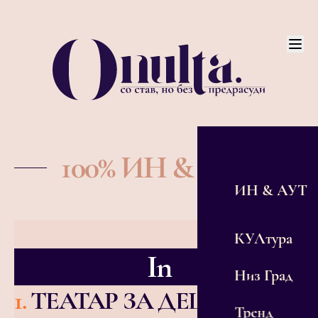
100% ИН & АУТ
ИН & АУТ
КУЛтура
In
Низ Град
1
.
ТЕАТАР ЗА ДЕЦА И
Тренд