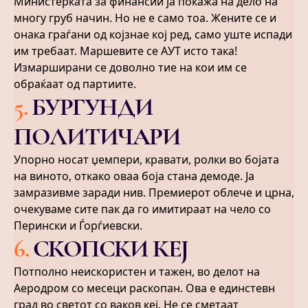
Министерката за финансии ја покажа на дело на
многу груб начин. Но не е само тоа. Жените се и
онака граѓани од којзнае кој ред, само уште испади
им требаат. Маршевите се АУТ исто така!
Измарширани се доволно тие на кои им се
обраќаат од партиите.
5
.
БУРГУНДИ
ПОЛИТИЧАРИ
Упорно носат џемпери, кравати, ролки во бојата
на виното, откако оваа боја стана демоде. Ја
замразивме заради нив. Премиерот облече и црна,
очекуваме сите пак да го имитираат на чело со
Перински и Ѓорѓиевски.
6
.
СКОПСКИ КЕЈ
Потполно неискористен и тажен, во делот на
Аеродром со месеци раскопан. Ова е единстевн
град во светот со ваков кеј. Не се сметаат