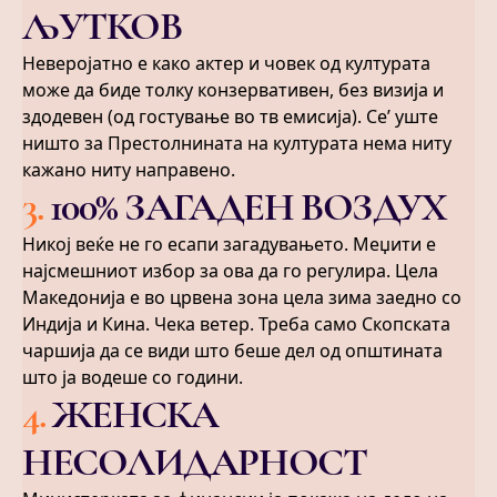
ЉУТКОВ
Неверојатно е како актер и човек од културата
може да биде толку конзервативен, без визија и
здодевен (од гостување во тв емисија). Се’ уште
ништо за Престолнината на културата нема ниту
кажано ниту направено.
3
.
100% ЗАГАДЕН ВОЗДУХ
Никој веќе не го есапи загадувањето. Меџити е
најсмешниот избор за ова да го регулира. Цела
Македонија е во црвена зона цела зима заедно со
Индија и Кина. Чека ветер. Треба само Скопската
чаршија да се види што беше дел од општината
што ја водеше со години.
4
.
ЖЕНСКА
НЕСОЛИДАРНОСТ