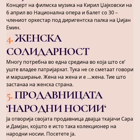
Концерт на филмска музика на Кирил Џајковски на
6 април во Национална опера и балет со 30 –
члениот оркестар под диригентска палка на Џијан
Емин.
4
.
ЖЕНСКА
СОЛИДАРНОСТ
Многу потребна во една средина во која што се’
уште владее патријархат. Тука не се сметаат говори
и марширање. Жена на жена и е …жена. Тие што
застанаа на женска страна.
5
.
ПРОДАВНИЦАТА
‘НАРОДНИ НОСИИ‘
Ја отворија својата продавница двајца ткајачи Сара
и Дамјан, којшто е исто така колекционер на
народни носии. Посетете ја.