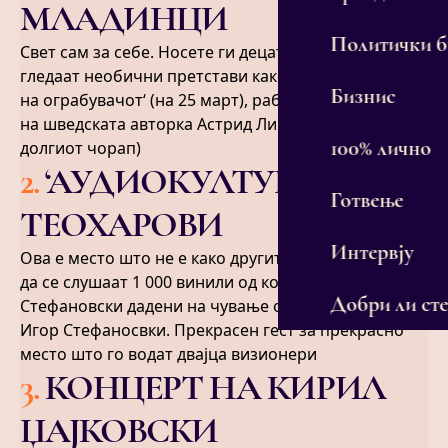
МЛАДИНЦИ
Политички 
Свет сам за себе. Носете ги децата во театар да
гледаат необични претстави како ‘Роња, ќерката
Бизнис
на ограбувачот‘ (на 25 март), работена по романот
на шведската авторка Астрид Линагрен (Пипи
100% лично
долгиот чорап)
2
.
‘АУДИОКУЛТУРА‘ НА
Готвење
ТЕОХАРОВИ
Интервју
Ова е место што не е како другите. Сега таму може
да се слушаат 1 000 винили од колекцијата на Горан
Добри ли сте
Стефановски дадени на чување од неговиот син
Игор Стефаносвки. Прекрасен гест за прекрасно
место што го водат двајца визионери
3
.
КОНЦЕРТ НА КИРИЛ
ЏАЈКОВСКИ