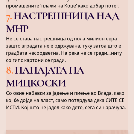
промашените ‘плажи на Коце‘ како добар потег.
7
.
НАСТРЕШНИЦА НАД
МНР
Не се става настрешница од пола милион евра
зашто зградата не е одржувана, туку затоа што е
градбата несоодветна. На река не се гради…ниту
со гипс картони се гради.
8
.
ПАПАЈАТА НА
МИЦКОСКИ
Со овие набавки за јадење и пиење во Влада, како
кој ќе дојде на власт, само потврдува дека СИТЕ СЕ
ИСТИ. Кој што не јадел како дете, сега си нарачува.