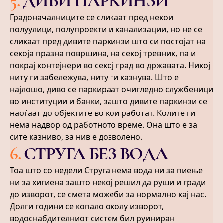
5
.
ДИВИ ПАРКИНЗИ
Градоначалниците се сликаат пред некои
полуулици, полупроекти и канализации, но не се
сликаат пред дивите паркинзи што си постојат на
секоја празна површина, на секој тревник, па и
покрај контејнери во секој град во државата. Никој
ниту ги забележува, ниту ги казнува. Што е
најлошо, диво се паркираат очигледно службеници
во институции и банки, зашто дивите паркинзи се
наоѓаат до објектите во кои работат. Колите ги
нема надвор од работното време. Она што е за
сите казниво, за нив е дозволено.
6
.
СТРУГА БЕЗ ВОДА
Тоа што со недели Струга нема вода ни за пиење
ни за хигиена зашто некој решил да руши и гради
до изворот, се смета можеби за нормално кај нас.
Долги години се копало околу изворот,
водоснабдителниот систем бил руиниран