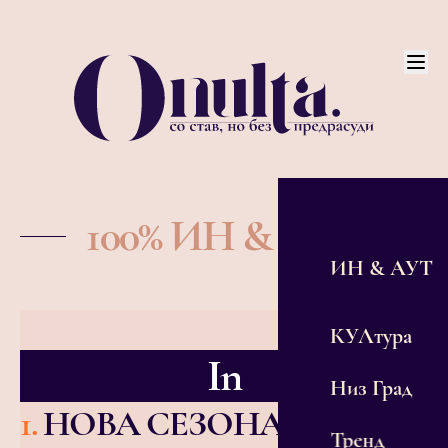
100% ИН & АУТ
ИН & АУТ
КУЛтура
In
Низ Град
1
.
НОВА СЕЗОНА Ф1
Тренд