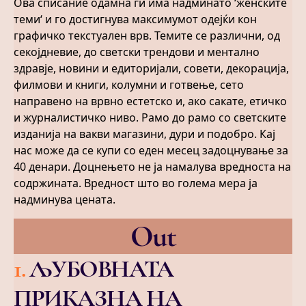
Ова списание одамна ги има надминато ‘женските
теми‘ и го достигнува максимумот одејќи кон
графичко текстуален врв. Темите се различни, од
секојдневие, до светски трендови и ментално
здравје, новини и едиторијали, совети, декорација,
филмови и книги, колумни и готвење, сето
направено на врвно естетско и, ако сакате, етичко
и журналистичко ниво. Рамо до рамо со светските
изданија на вакви магазини, дури и подобро. Кај
нас може да се купи со еден месец задоцнување за
40 денари. Доцнењето не ја намалува вредноста на
содржината. Вредност што во голема мера ја
надминува цената.
Out
1
.
ЉУБОВНАТА
ПРИКАЗНА НА