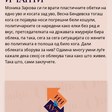
Моника Зајкова си ги врати пластичните обетки на
едно уво и косата зад уво, Весна Бендевска тогаш
кога се појавува носи погрешни бели кошули,
политичарките се наредени како елки без ред и
вкус, претседателката на државата жмурејќи бира
облека, па така, сега за сега ситуацијата со жените
во политиката е полоша од било кога. Дали
облеката зборува за нив? Одамна многу умни луѓе
кажале дека секој се облекува така како што живее.
Така што, сами заклучете.