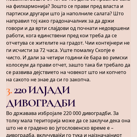
на филхармонија? Зошто се прави пред власта и
партиски другари што ја наполниле салата? Што
направил тој како градоначалник за да држи
говори и да врти слајдови од почнати недовршени
работи, кога единствени пред кои треба да се
отчетува се жителите на градот. Чии контејнери не
ги исчисти за 72 часа. Уште помалку Скопје е
чисто. И дали за четири години ќе бара во римски
колосеум да прави отчет, зашто така би требало да
се развива дејствието на човекот што ни копчето
на сакото не знае да си го закопча.
3
.
220 ИЛЈАДИ
ДИВОГРАДБИ
Во државава избројале 220 000 дивоградби. За
толку мала територија може да се заклучи дека она
што не е градено во југословенско време е –
дивоградба, вклучувајќи го тука и најзначајниот