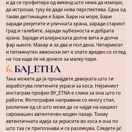
и да се профитира од викенд што нема да измори,
да истроши, туку ќе даде нова перспектива. Една од
такви дестинации е Бари. Бари на море, Бари
заради рекјетите и уличната храна, заради стариот
град и галебите, заради љубезноста и добрата
храна. Заради италијанската долче вита и долче
фар њенте. Макар и за два и пол дена. Четириесет
и петминутен авионски лет е злато вреден со оглед
на тоа каде ќе нѐ донесе за малку пари.
6
.
БАЈ_ЕТНА
Така можете да ја пронајдете девојката што ги
изработува плетените украси за коса. Нејзиниот
инстаграм профил BY_ETNA е слика за она што го
работи. Фотографии направени со многу стил,
различни од сѐ што може да се најде на нашиот
сиромашен автентичен моден пазар. Токму
автентичната идеја за украсите во коса е она по
што таа се препознава и се разликува. Следете ја!