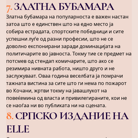
7
.
ЗЛАТНА БУБАМАРА
Златна бубамара на популарноста е важен настан
затоа што е единствен што на едно место ја
собира естрадата, спортските победници и сите
успешни луѓе од разни професии, што не се
доволно експонирани заради доминацијата на
политичарите во јавноста. Токму тие се предмет на
потсмев од стендап комичарите, што ако се
резимира нивната работа, ништо друго и не
заслужуваат. Оваа година веселбата ја помрачи
тажната вистина за сите што ги нема по пожарот
во Кочани, жртви токму на јавашлукот на
повеќемина од власта и привилегираните, кои не
се наоѓаа ни во публиката ни на сцената.
8
.
СРПСКО ИЗДАНИЕ НА
ELLE