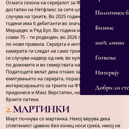
Осмата сезона на серијалот за Формула 1 (2025) е
достапен на Нетфликс за сите што следат што се
Политички 
случува на трките. Во 2025 година првпат по 15
години има 6 дебитанти во значајни тимови како
Бизнис
Мерцедес и Ред Бул. Во година кога Формула 1
слави 75 – ти роденден, во 2026 година ќе се вози
100% лично
по нови правила. Серијата е интересен зашто
камерите ги следат не само трките, туку и она што
Готвење
се случува надвор од нив, во кулоарите, на улиците
по домовите и во семејствата на ѕвездите на Ф1.
Податоците велат дека откако започнало
Интервју
емитувањето на серијата, пораснало
интересирањето за трките на Ф1. Секако, за тоа
Добри ли сте
придонесе и Макс Верстапен, новиот херој на
брзите патеки.
2
.
МАРТИНКИ
Март почнува со мартинка. Некој верува дека
сплетениот црвено бел конец носи среќа, некој не