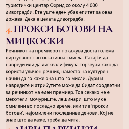
туристички центар Охрид со околу 4 000
дивоградби. Ете уште еден убав епитет за оваа
држава. Дека е целата дивоградба.
4
.
ПРОКСИ БОТОВИ НА
МИЦКОСКИ
Речникот на премиерот покажува доста голема
виртуозност во негативна смисла. Сакајќи да
навреди или да дисквалификува тој звучи како да
користи уличен речник, наместо на културен
начин да го каже она што го мисли. Дури и
навредите и атрибутите може да бидат соодветни
за речникот на еден премиер. Тоа секако не е
мекотели, мочуриште, лешинари, што му се
омилени во последно време, или тие ‘прокси
ботови‘, најомилени последниве денови. Кој не
знае што да каже, треба да чита.