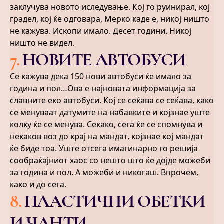
заклучува новото иследување. Кој го руинирал, кој
градел, кој ќе одговара, Мерко каде е, никој ништо
не кажува. Ископи имало. Десет години. Никој
ништо не видел.
7
.
НОВИТЕ АВТОБУСИ
Се кажува дека 150 нови автобуси ќе имало за
година и пол…Ова е најновата информација за
славните еко автобуси. Кој се сеќава се сеќава, како
се менуваат датумите на набавките и којзнае уште
колку ќе се менува. Секако, сега ќе се спомнува и
некаков воз до крај на мандат, којзнае кој мандат
ќе биде тоа. Уште отсега имагинарно го решија
сообраќајниот хаос со нешто што ќе дојде можеби
за година и пол. А можеби и никогаш. Впрочем,
како и до сега.
8
.
ПЛАСТИЧНИ ОБЕТКИ
И ЧАНТИ