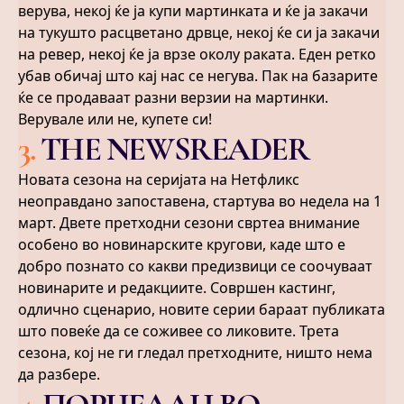
верува, некој ќе ја купи мартинката и ќе ја закачи
на тукушто расцветано дрвце, некој ќе си ја закачи
на ревер, некој ќе ја врзе околу раката. Еден ретко
убав обичај што кај нас се негува. Пак на базарите
ќе се продаваат разни верзии на мартинки.
Верувале или не, купете си!
3
.
THE NEWSREADER
Новата сезона на серијата на Нетфликс
неоправдано запоставена, стартува во недела на 1
март. Двете претходни сезони свртеа внимание
особено во новинарските кругови, каде што е
добро познато со какви предизвици се соочуваат
новинарите и редакциите. Совршен кастинг,
одлично сценарио, новите серии бараат публиката
што повеќе да се соживее со ликовите. Трета
сезона, кој не ги гледал претходните, ништо нема
да разбере.