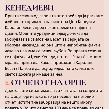
КЕНЕДИЕВИ
Првата сезона од серијата што треба да ја раскаже
љубовната приказна на синот на Џон Кенеди и
Каролин Бесет, пред некое време се најде на
Дизни. Модните уредници едвај дочекаа да
зборуваат за стилот на Бесет, за серијата се
зборува насекаде, но она што е непобитен факт е
дека во неа има сѐ освен љубов. Во првата сезона
се појавува и Џеки Кенеди, но тоа сѐ на сѐ е многу
мрачна приказна. Како е прикажана Каролин
Бесет? Па тоа е далеку од идеалната слика што
светот досега ја имаше за неа.
2
.
ОТЧЕТОТ НА ОРЦЕ
Додека сите се занимаваа со чантата на сопругата
на Орце Ѓоргиевски што ја носеше на неговиот
отчет, истите тие заборавија на нешто многу
поважно. Зошто отчет за 100 дена се прави во сала