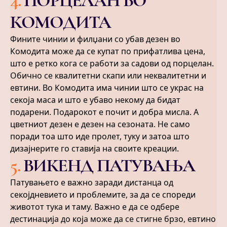
4
.
ПОРЦЕЛАН ВО
КОМОДИТА
Фините чинии и филџани со убав дезен во
Комодита може да се купат по прифатлива цена,
што е ретко кога се работи за садови од порцелан.
Обично се квалитетни скапи или неквалитетни и
евтини. Во Комодита има чинии што се украс на
секоја маса и што е убаво некому да бидат
подарени. Подарокот е почит и добра мисла. А
цветниот дезен е дезен на сезоната. Не само
поради тоа што иде пролет, туку и затоа што
дизајнерите го ставија на своите креации.
5
.
ВИКЕНД ПАТУВАЊА
Патувањето е важно заради дистанца од
секојдневието и проблемите, за да се спореди
животот тука и таму. Важно е да се одбере
дестинација до која може да се стигне брзо, евтино