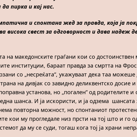
да пирка и кај нас.
мпатична и спонтана жед за правда, која ја пок
ва висока свест за одговорност и дава надеж
ата на македонските граѓани кои со достоинствен
ите институции, бараат правда за смртта на Фроси
зани со „несреќата“, укажуваат дека таа можеше 
страна на дивјак со завидно деликвентско досие и
поправна установа, но „погален“ од родителите и
една шанса. И ја искористи, и ја одзема шансата
, нема повторна можност, но спонтаниот протесте
те кои му прогледале низ прсти на тој што и го о
темот да му се суди, тогаш кога тој ја храни непр