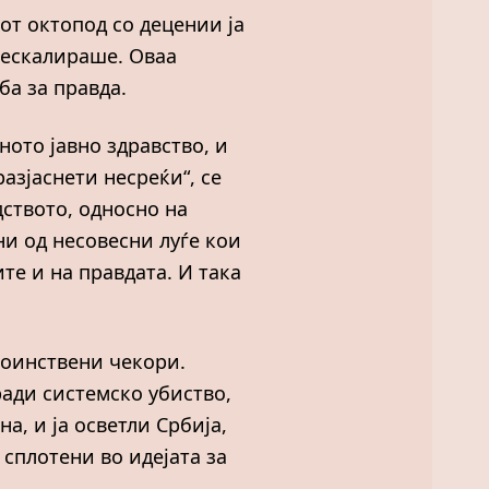
от октопод со децении ја
а ескалираше. Оваа
рба за правда.
ното јавно здравство, и
азјаснети несреќи“, се
дството, односно на
ени од несовесни луѓе кои
те и на правдата. И така
стоинствени чекори.
оради системско убиство,
а, и ја осветли Србија,
 сплотени во идејата за