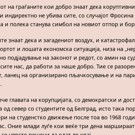
тот на граѓаните кои добро знаат дека коруптивни
 и индиректно не убива сите, со случајот Фросин
та и полека станува симбол на новиот отпор и бо
те знаат дека и загадениот воздух, и катастрофал
ортот и лошата економска ситуација, низа на „нер
о подјадување на законот и редот, со амин на су
 сите нас, да работи за наше добро. Тие се разор
, ланец на организирано пљачкосување и на пари
.
сече главата на корупцијата, со демократски и до
а од север со студентите од Белград, исто така п
ри на студенстко движење после тоа во 1968 годин
нас. Оние млади луѓе кои веќе три дена маршираат
 се цврсто решени да одат до крај.