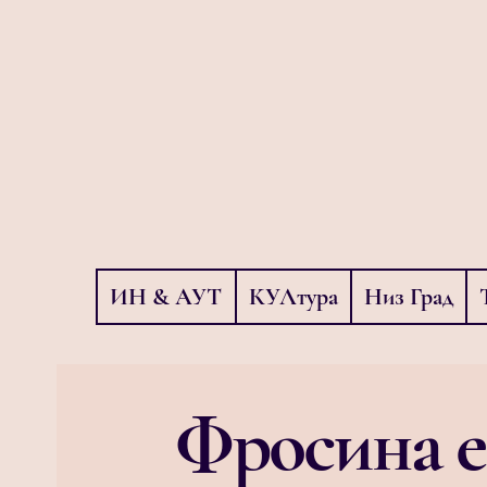
ИН & АУТ
КУЛтура
Низ Град
Фросина е