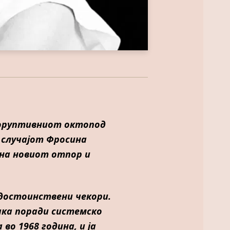
 коруптивниот октопод
о случајот Фросина
 на новиот отпор и
 достоинствени чекори.
ака поради системско
во 1968 година, и ја