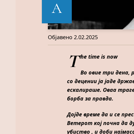
А
Објавено
2.02.2025
T
he time is now
Во овие три дена,
со децении ја јаде држ
ескалираше. Оваа траге
борба за правда.
Дојде време да и се пр
Ветерот кој почна да д
убиство , и доби најма