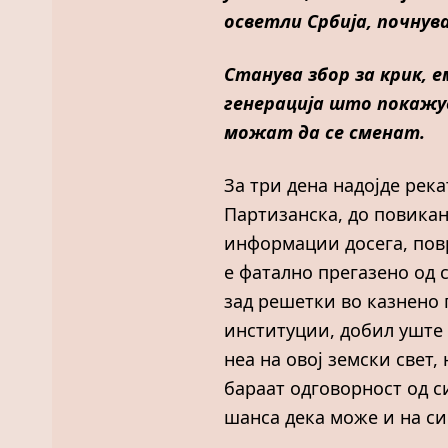
осветли Србија, почнува 
Станува збор за крик, е
генерација што покажу
можат да се сменат.
За три дена надојде рек
Партизанска, до повикан
информации досега, повр
е фатално прегазено од 
зад решетки во казнено 
институции, добил уште 
неа на овој земски свет
бараат одговорност од си
шанса дека може и на сис