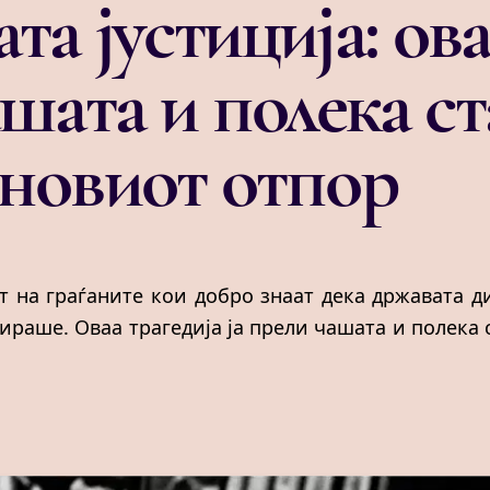
та јустиција: ова
ашата и полека с
 новиот отпор
т на граѓаните кои добро знаат дека државата д
лираше. Оваа трагедија ја прели чашата и полека