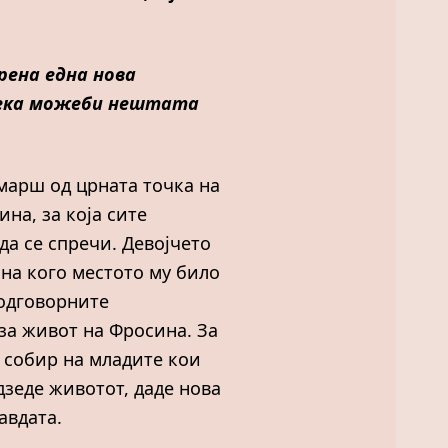
рена една нова
 дека можеби нештата
 марш од црната точка на
на, за која сите
да се спречи. Девојчето
 на кого местото му било
 одговорните
 за живот на Фросина. За
н собир на младите кои
дзеде животот, даде нова
авдата.