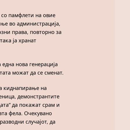
т со памфлети на овие
ање во администрација,
озни права, повторно за
така ја хранат
а една нова генерација
ата можат да се сменат.
за киднапирање на
деница, демонстрантите
ата“ да покажат срам и
ката фела. Очекувано
разводни случајот, да