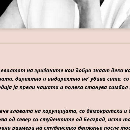
 револтот на граѓаните кои добро знаат дека
авата, директно и индиректно не‘ убива сите, с
дија ја прели чашата и полека станува симбол
есече главата на корупцијата, со демократски и
ува од север со студентите од Белград, исто т
совни размери на студенстко движење после тоа 