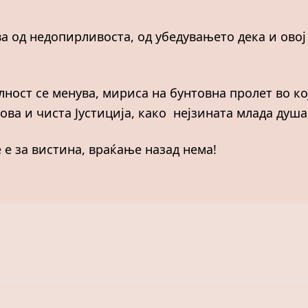
а од недопирливоста, од убедувањето дека и овој 
лност се менува, мириса на бунтовна пролет во к
ова и чиста Јустиција, како нејзината млада душа
 е за вистина, враќање назад нема!