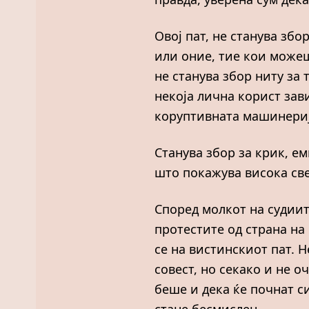
Овој пат, не станува зб
или оние, тие кои можеш
не станува збор ниту за
некоја лична корист зави
коруптивната машинерија
Станува збор за крик, ем
што покажува висока све
Според молкот на судиит
протестите од страна на 
се на вистинскиот пат. 
совест, но секако и не 
беше и дека ќе почнат с