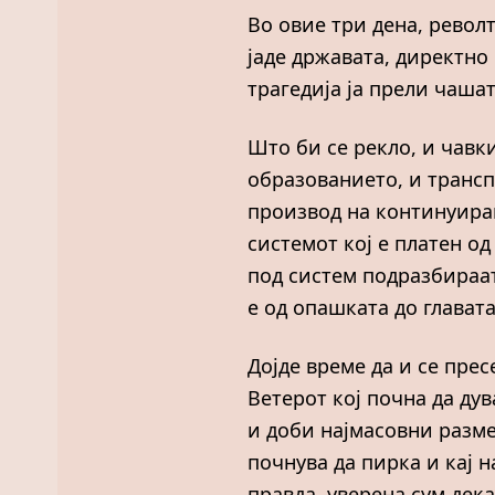
Во овие три дена, револ
јаде државата, директно
трагедија ја прели чаша
Што би се рекло, и чавки
образованието, и трансп
производ на континуиран
системот кој е платен од
под систем подразбираат
е од опашката до главата
Дојде време да и се пре
Ветерот кој почна да дув
и доби најмасовни разме
почнува да пирка и кај 
правда, уверена сум дека