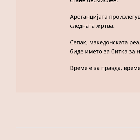
стане бесмислен.
Ароганцијата произлегув
следната жртва.
Сепак, македонската реа
биде името за битка за н
Време е за правда, време