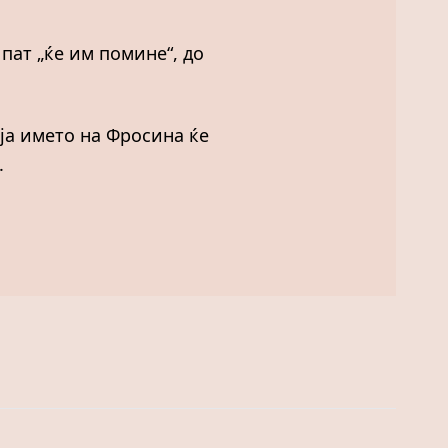
пат „ќе им помине“, до
оја името на Фросина ќе
.