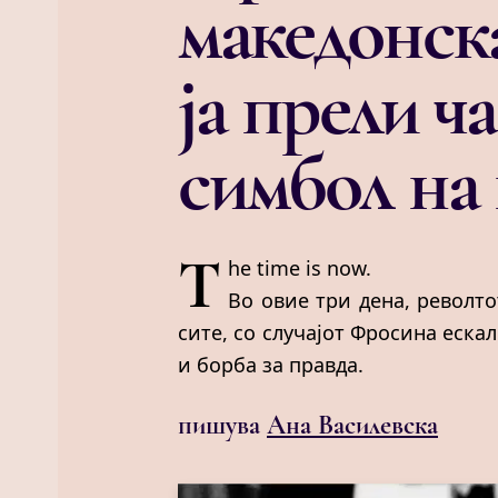
македонска
ја прели ч
симбол на
T
he time is now.
Во овие три дена, револто
сите, со случајот Фросина еска
и борба за правда.
пишува
Ана Василевска