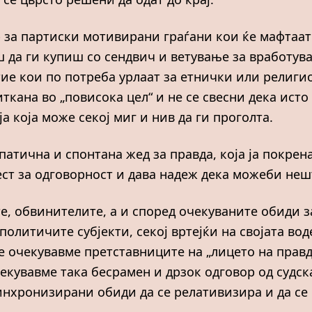
ор за партиски мотивирани граѓани кои ќе мафтаа
 да ги купиш со сендвич и ветување за вработув
 тие кои по потреба урлаат за етнички или религи
ткана во „повисока цел“ и не се свесни дека исто 
 која може секој миг и нив да ги проголта.
патична и спонтана жед за правда, која ја покрен
ст за одговорност и дава надеж дека можеби нешт
е, обвинителите, а и според очекуваните обиди 
политичите субјекти, секој вртејќи на својата во
Не очекувавме претставниците на „лицето на правд
очекувавме така бесрамен и дрзок одговор од судс
инхронизирани обиди да се релативизира и да се 