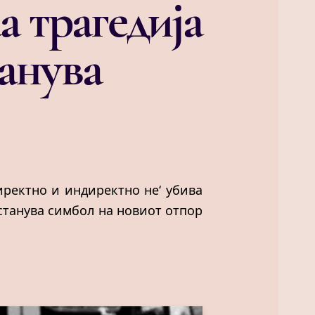
а трагедија
танува
иректно и индиректно не‘ убива
 станува симбол на новиот отпор