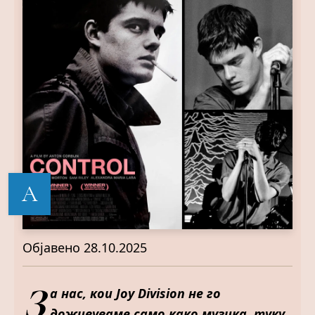
А
Објавено
28.10.2025
З
а нас, кои Joy Division не го
доживуваме само како музика, туку