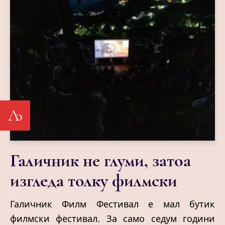
Љ
Галичник не глуми, затоа
изгледа толку филмски
Галичник Филм Фестивал е мал бутик
филмски фестивал. За само седум години