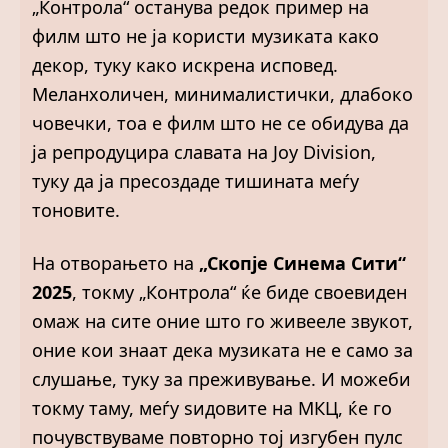
„Контрола“ останува редок пример на
филм што не ја користи музиката како
декор, туку како искрена исповед.
Меланхоличен, минималистички, длабоко
човечки, тоа е филм што не се обидува да
ја репродуцира славата на Joy Division,
туку да ја пресоздаде тишината меѓу
тоновите.
На отворањето на
„Скопје Синема Сити“
2025
, токму „Контрола“ ќе биде своевиден
омаж на сите оние што го живееле звукот,
оние кои знаат дека музиката не е само за
слушање, туку за преживување. И можеби
токму таму, меѓу ѕидовите на МКЦ, ќе го
почувствуваме повторно тој изгубен пулс