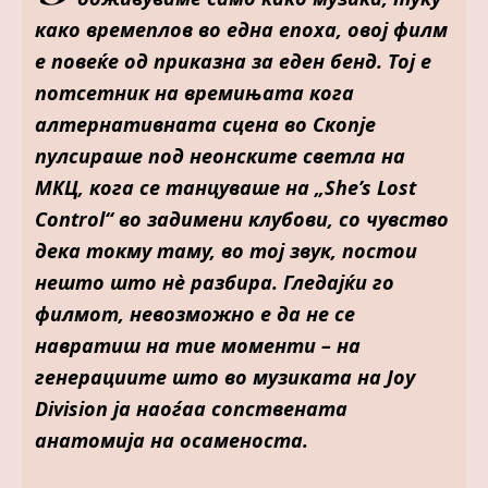
како времеплов во една епоха, овој филм
е повеќе од приказна за еден бенд. Тој е
потсетник на времињата кога
алтернативната сцена во Скопје
пулсираше под неонските светла на
МКЦ, кога се танцуваше на „She’s Lost
Control“ во задимени клубови, со чувство
дека токму таму, во тој звук, постои
нешто што нè разбира. Гледајќи го
филмот, невозможно е да не се
навратиш на тие моменти – на
генерациите што во музиката на Joy
Division ја наоѓаа сопствената
анатомија на осаменоста.