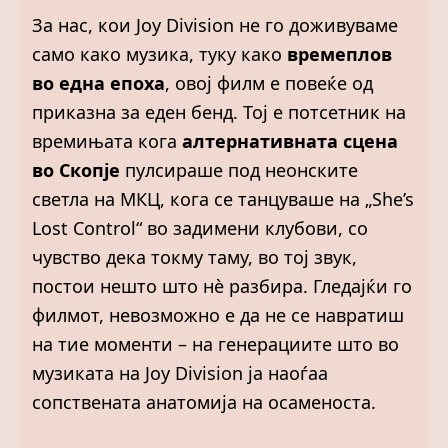
За нас, кои Joy Division не го доживуваме
само како музика, туку како
времеплов
во една епоха
, овој филм е повеќе од
приказна за еден бенд. Тој е потсетник на
времињата кога
алтернативната сцена
во Скопје
пулсираше под неонските
светла на МКЦ, кога се танцуваше на „She’s
Lost Control“ во задимени клубови, со
чувство дека токму таму, во тој звук,
постои нешто што нè разбира. Гледајќи го
филмот, невозможно е да не се навратиш
на тие моменти – на генерациите што во
музиката на Joy Division ја наоѓаа
сопствената анатомија на осаменоста.