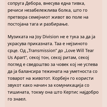
сопруга Дебора, внесува една тивка,
речиси незабележлива болка, што го
претвора семејниот живот во поле на
постојана тага и разбирање.
Музиката на Joy Division не е тука за да ја
украсува приказната. Таа е нејзиното
срце. Од „Transmission“ до „Love Will Tear
Us Apart“, секој тон, секој ритам, секој
поглед е сведоштво за човек кој не успева
да ја балансира тежината на уметноста со
товарот на животот. Корбејн го користи
звукот како начин за комуникација со
тишината, токму она што Кертис најдобро
го знаел.