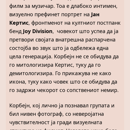
филм за музичар. Тоа е длабоко интимен,
визуелно префинет портрет на
Јан
Кертис
, фронтменот на култниот постпанк
бенд
Joy Division
, човекот што успеа да ја
претвори својата внатрешна распарчена
состојба во звук што ја одбележа една
цела генерација. Корбејн не се обидува да
го митологизира Кертис, туку да го
демитологизира. Го прикажува не како
икона, туку како човек што се обидува да
го задржи чекорот со сопствениот немир.
Корбејн, кој лично ја познавал групата и
бил нивен фотограф, со неверојатна
чувствителност ја гради визуелната