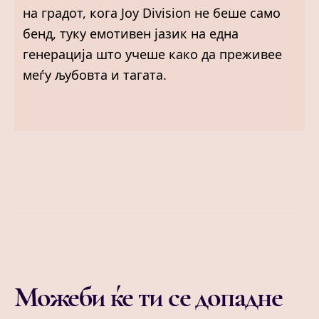
на градот, кога Joy Division не беше само
бенд, туку емотивен јазик на една
генерација што учеше како да преживее
меѓу љубовта и тагата.
Можеби ќе ти се допадне