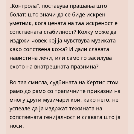
„Контрола“, поставува прашања што
болат: што значи да се биде искрен
уметник, кога цената на таа искреност е
сопствената стабилност? Колку може да
издржи човек кој ја чувствува музиката
како сопствена кожа? И дали славата
навистина лечи, или само го засилува
ехото на внатрешната празнина?
Во таа смисла, судбината на Кертис стои
рамо до рамо со трагичните приказни на
многу други музичари кои, како него, не
успеале да ја издржат тежината на
сопствената генијалност и славата што ја
носи.