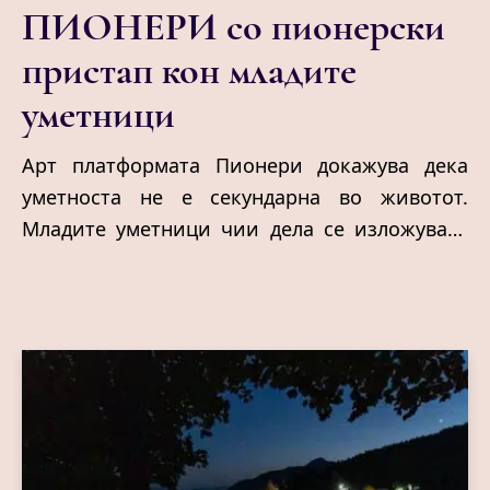
ПИОНЕРИ со пионерски
пристап кон младите
уметници
Арт платформата Пионери докажува дека
уметноста не е секундарна во животот.
Младите уметници чии дела се изложуваат
во галеријата, од своја страна докажуваат
каков е креативниот потенцијал на наше тло
и дека кога се работи за талент нема
граници. Го наоѓаат своето место под
сонцето, што понекогаш може да биде една
скопска мала галерија.