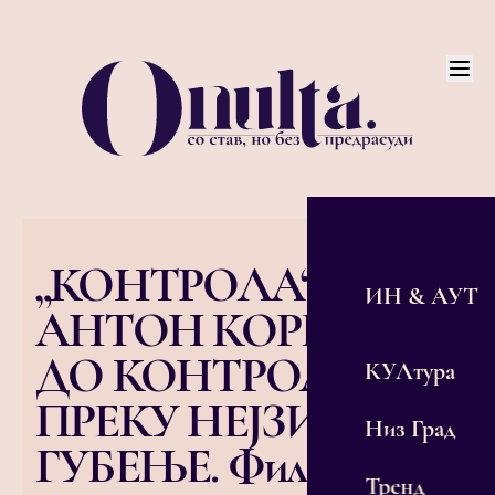
„КОНТРОЛА“ НА
ИН & АУТ
АНТОН КОРБЕЈН –
ДО КОНТРОЛА
КУЛтура
ПРЕКУ НЕЈЗИНО
Низ Град
ГУБЕЊЕ. Филмот
Тренд