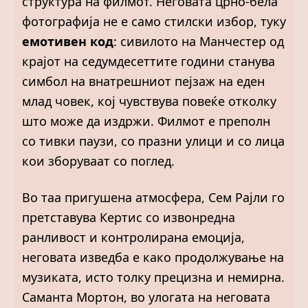
структура на филмот. Неговата црно-бела
фотографија не е само стилски избор, туку
емотивен код
: сивилото на Манчестер од
крајот на седумдесеттите години станува
симбол на внатрешниот пејзаж на еден
млад човек, кој чувствува повеќе отколку
што може да издржи. Филмот е преполн
со тивки паузи, со празни улици и со лица
кои зборуваат со поглед.
Во таа пригушена атмосфера, Сем Рајли го
претставува Кертис со извонредна
ранливост и контролирана емоција,
неговата изведба е како продолжување на
музиката, исто толку прецизна и немирна.
Саманта Мортон, во улогата на неговата