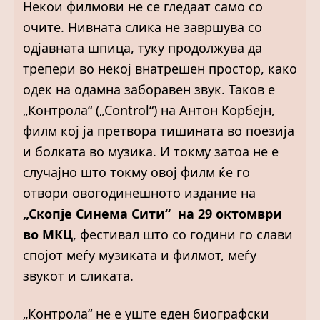
Некои филмови не се гледаат само со
очите. Нивната слика не завршува со
одјавната шпица, туку продолжува да
трепери во некој внатрешен простор, како
одек на одамна заборавен звук. Таков е
„Контрола“ („Control“) на Антон Корбејн,
филм кој ја претвора тишината во поезија
и болката во музика. И токму затоа не е
случајно што токму овој филм ќе го
отвори овогодинешното издание на
„Скопје Синема Сити“ на 29 октомври
во МКЦ
, фестивал што со години го слави
спојот меѓу музиката и филмот, меѓу
звукот и сликата.
„Контрола“ не е уште еден биографски