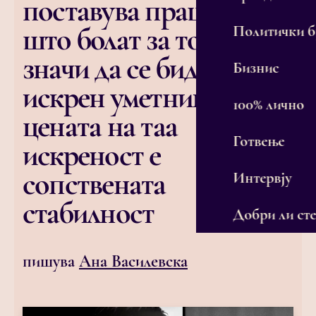
поставува прашања
што болат за тоа што
Политички 
значи да се биде
Бизнис
искрен уметник, кога
100% лично
цената на таа
Готвење
искреност е
сопствената
Интервју
стабилност
Добри ли сте
пишува
Ана Василевска