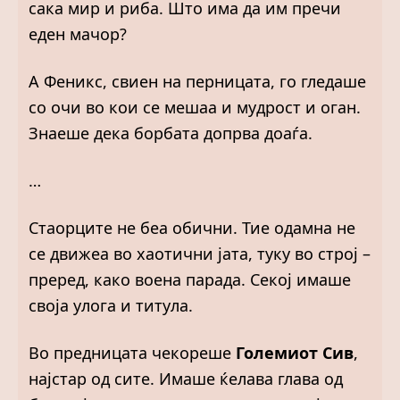
сака мир и риба. Што има да им пречи
еден мачор?
А Феникс, свиен на перницата, го гледаше
со очи во кои се мешаа и мудрост и оган.
Знаеше дека борбата допрва доаѓа.
…
Стаорците не беа обични. Тие одамна не
се движeа во хаотични јата, туку во строј –
преред, како воена парада. Секој имаше
своја улога и титула.
Во предницата чекореше
Големиот Сив
,
најстар од сите. Имаше ќелава глава од