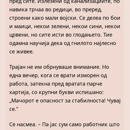
пред сите. Излезени од канализациите, по
навика трчаа во редици, во преред,
строени како мали војски. Се делеа по бои
и маици, некои зелени, некои сини, некои
црвени, но сите исти во глодањето. Тие
одамна научија дека од гнилото најлесно
се живее.
Трајан не им обрнуваше внимание. Но
една вечер, кога се врати изморен од
работа, затекна пред вратата парче
хартија, со крупни букви испишано:
„Мачорот е опасност за стабилноста! Чувај
се.“
Се насмеа. – Па јас сум само работник што