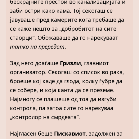
бескрајните престои во канализацијата и
заби остри како кама. Тој секогаш се
јавуваше пред камерите кога требаше да
се каже нешто за „добробитот на сите
стаорци“. Обожаваше да го нарекуваат
татко на прередот
.
Зад него доаѓаше
Гризли
, главниот
организатор. Секогаш со список во рака,
броеше кој каде да глода, колку ѓубре да
се собере, и која канта да се преземе.
Најмногу се плашеше од тоа да изгуби
контрола, па затоа сите го нарекуваа
„контролор на смрдеата“.
Најгласен беше
Писк
авиот
, задолжен за