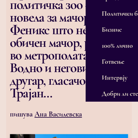
политичка зоо –
новела за мачорот
Политички 
Феникс што не беше
Бизнис
обичен мачор, роден
100% лично
во метрополата под
Готвење
Водно и неговиот
другар, гласачот
Интервју
Трајан…
Добри ли сте
пишува
Ана Василевска