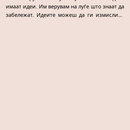
имаат идеи. Им верувам на луѓе што знаат да
забележат. Идеите можеш да ги измислиш.
Погледот не. Тој или го имаш, или засекогаш
ќе ти бегаат најважните сцени. Можеби
затоа отсекогаш сум мислела дека
режисерите не се луѓе што снимаат
филмови. Туку луѓе што одбиваат да поминат
покрај светот пребрзо.