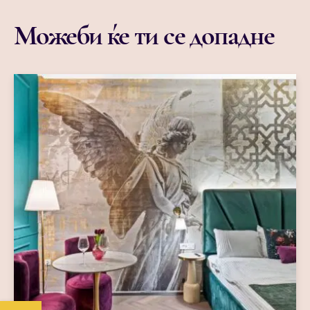
Можеби ќе ти се допадне