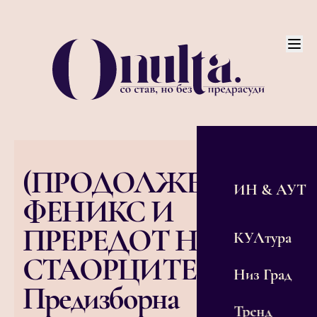
(ПРОДОЛЖЕНИЕ)
ИН & АУТ
ФЕНИКС И
ПРЕРЕДОТ НА
КУЛтура
СТАОРЦИТЕ:
Низ Град
Предизборна
Тренд