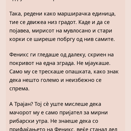
Така, редени како марширачка единица,
тие се движеа низ градот. Каде и да се
појавеа, мирисот на мувлосано и стари
корки се ширеше побргу од нив самите.
Феникс ги гледаше од далеку, скриен на
покривот на една зграда. Не мјаукаше.
Само му се трескаше опашката, како знак
дека нешто големо и неизбежно се
спрема.
А Трајан? Тој сè уште мислеше дека
мачорот му е само пријател за мирни
рибарски утра. Не знаеше дека со
прифаќањето на Феникс, веќе станал дел