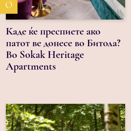
О
Каде ќе преспиете ако
патот ве донесе во Битола?
Во Sokak Heritage
Apartments