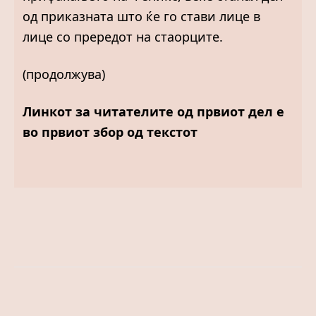
од приказната што ќе го стави лице в
лице со прередот на стаорците.
(продолжува)
Линкот за читателите од првиот дел е
во првиот збор од текстот