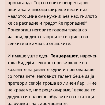
пропаганда. Тој со своите непрестајни
цврчиња и писоци ширеше вести низ
маалото: „Ние сме нужни! Без нас, гнилото
ќе се распадне и градот ќе пропадне!“
Понекогаш неговите говори траеја со
часови, додека стаорците се криеја во
сенките и кимаа со опашките.
И имаше уште еден,
Тенџерашот
, наречен
така бидејќи секогаш прв ѕиркаше во
казаните на јавните кујни и преговараше
со готвачите. Неговиот талент беше да ја
претвори секоја троша во личен ќар. „Ние
не крадеме, ние рециклираме,“ велеше тој
додека ги полнеше образите со остатоци
од ручекот на сиромашните.