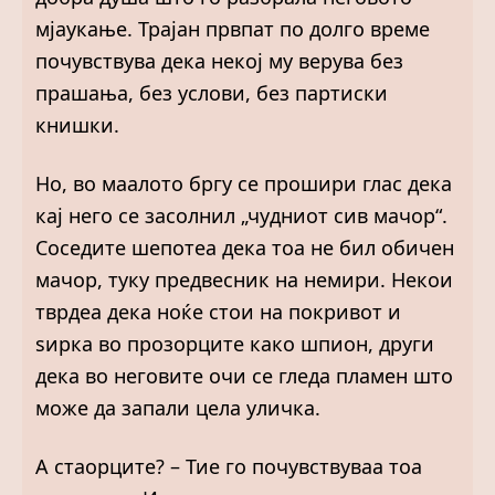
мјаукање. Трајан првпат по долго време
почувствува дека некој му верува без
прашања, без услови, без партиски
книшки.
Но, во маалото бргу се прошири глас дека
кај него се засолнил „чудниот сив мачор“.
Соседите шепотеа дека тоа не бил обичен
мачор, туку предвесник на немири. Некои
тврдеа дека ноќе стои на покривот и
ѕирка во прозорците како шпион, други
дека во неговите очи се гледа пламен што
може да запали цела уличка.
А стаорците? – Тие го почувствуваа тоа