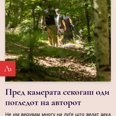
Љ
Пред камерата секогаш оди
погледот на авторот
Не им верувам многу на луѓе што велат дека