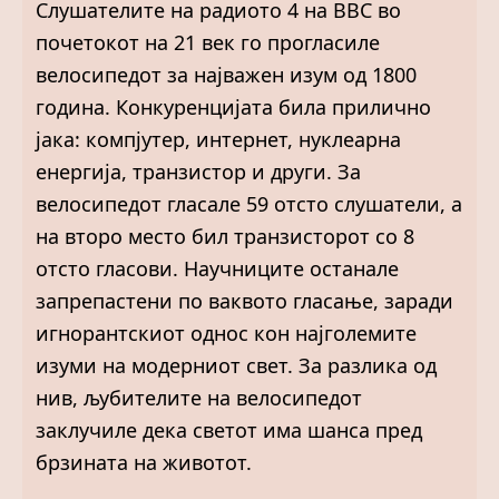
Слушателите на радиото 4 на BBC во
почетокот на 21 век го прогласиле
велосипедот за најважен изум од 1800
година. Конкуренцијата била прилично
јака: компјутер, интернет, нуклеарна
енергија, транзистор и други. За
велосипедот гласале 59 отсто слушатели, а
на второ место бил транзисторот со 8
отсто гласови. Научниците останале
запрепастени по ваквото гласање, заради
игнорантскиот однос кон најголемите
изуми на модерниот свет. За разлика од
нив, љубителите на велосипедот
заклучиле дека светот има шанса пред
брзината на животот.