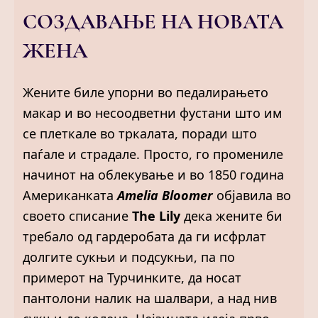
СОЗДАВАЊЕ НА НОВАТА
ЖЕНА
Жените биле упорни во педалирањето
макар и во несоодветни фустани што им
се плеткале во тркалата, поради што
паѓале и страдале. Просто, го промениле
начинот на облекување и во 1850 година
Американката
Amelia Bloomer
објавила во
своето списание
The Lily
дека жените би
требало од гардеробата да ги исфрлат
долгите сукњи и подсукњи, па по
примерот на Турчинките, да носат
пантолони налик на шалвари, а над нив