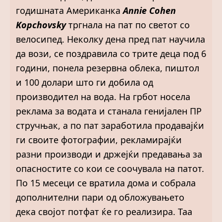
годишната Американка
Annie Cohen
Kopchovsky
тргнала на пат по светот со
велосипед. Неколку дена пред пат научила
да вози, се поздравила со трите деца под 6
години, понела резервна облека, пиштол
и 100 долари што ги добила од
производител на вода. На грбот носела
реклама за водата и станала генијален ПР
стручњак, а по пат заработила продавајќи
ги своите фотографии, рекламирајќи
разни производи и држејќи предавања за
опасностите со кои се соочувала на патот.
По 15 месеци се вратила дома и собрала
дополнителни пари од обложувањето
дека својот потфат ќе го реализира. Таа