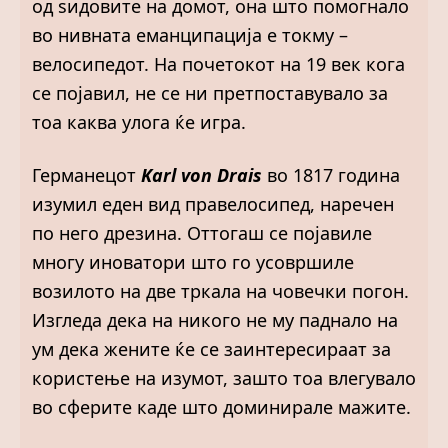
од ѕидовите на домот, она што помогнало
во нивната еманципација е токму –
велосипедот. На почетокот на 19 век кога
се појавил, не се ни претпоставувало за
тоа каква улога ќе игра.
Германецот
Karl von Drais
во 1817 година
изумил еден вид правелосипед, наречен
по него дрезина. Оттогаш се појавиле
многу иноватори што го усовршиле
возилото на две тркала на човечки погон.
Изгледа дека на никого не му паднало на
ум дека жените ќе се заинтересираат за
користење на изумот, зашто тоа влегувало
во сферите каде што доминирале мажите.