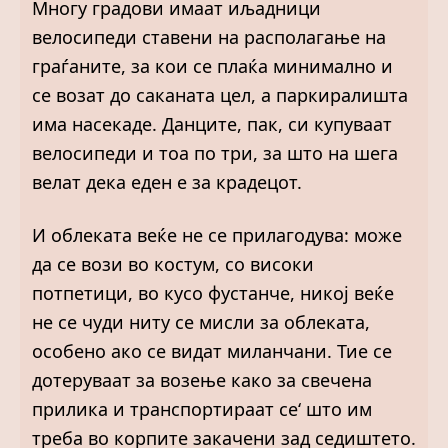
Многу градови имаат иљадници
велосипеди ставени на располагање на
граѓаните, за кои се плаќа минимално и
се возат до саканата цел, а паркиралишта
има насекаде. Данците, пак, си купуваат
велосипеди и тоа по три, за што на шега
велат дека еден е за крадецот.
И облеката веќе не се прилагодува: може
да се вози во костум, со високи
потпетици, во кусо фустанче, никој веќе
не се чуди ниту се мисли за облеката,
особено ако се видат миланчани. Тие се
дотеруваат за возење како за свечена
прилика и транспортираат се‘ што им
треба во корпите закачени зад седиштето.