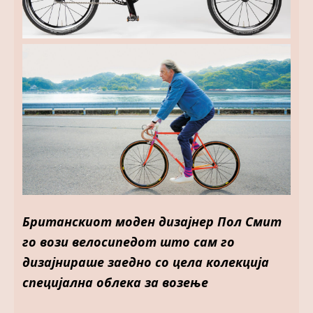
Британскиот моден дизајнер Пол Смит
го вози велосипедот што сам го
дизајнираше
заедно со цела колекција
специјална облека за возење