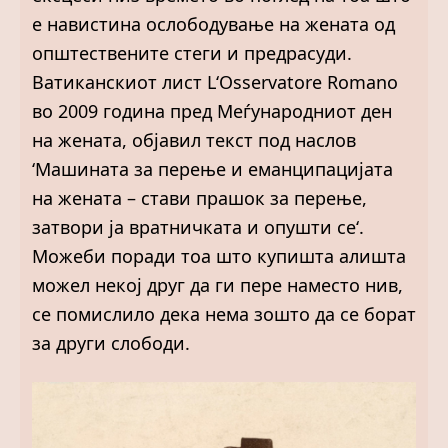
е навистина ослободување на жената од
општествените стеги и предрасуди.
Ватиканскиот лист L‘Osservatore Romano
во 2009 година пред Меѓународниот ден
на жената, објавил текст под наслов
‘Машината за перење и еманципацијата
на жената – стави прашок за перење,
затвори ја вратничката и опушти се‘.
Можеби поради тоа што купишта алишта
можел некој друг да ги пере наместо нив,
се помислило дека нема зошто да се борат
за други слободи.