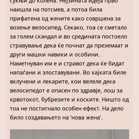
сукњи до колена. Нејзината идеја прво
наишла на потсмев, а потоа била
прифатена од жените како совршена за
возење велосипед. Секако, тоа се сметало
за голем скандал и во средината постоело
стравување дека ќе почнат да преземаат и
други машки навики и особини.
Наметнуван им е и стравот дека ќе бидат
напаѓани и злоставувани. Во хајката биле
вклучени и лекарите, кои велеле дека
велосипедот е опасен по здравје, лош за
крвотокот, бубрезите и коските. Ништо од
тоа не постигнало особен ефект. На дело
било создавањето на ‘нова жена‘.