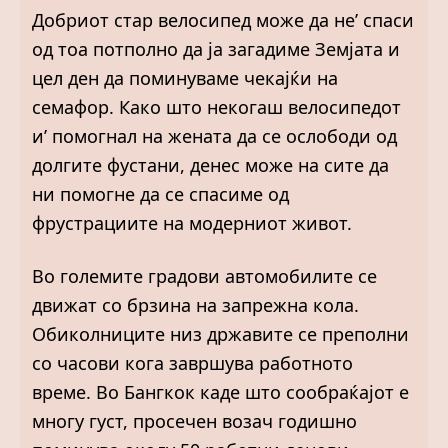
Добриот стар велосипед може да не’ спаси
од тоа потполно да ја загадиме Земјата и
цел ден да поминуваме чекајќи на
семафор. Како што некогаш велосипедот
и’ помогнал на жената да се ослободи од
долгите фустани, денес може на сите да
ни помогне да се спасиме од
фрустрациите на модерниот живот.
Во големите градови автомобилите се
движат со брзина на запрежна кола.
Обиколниците низ државите се преполни
со часови кога завршува работното
време. Во Бангкок каде што сообраќајот е
многу густ, просечен возач годишно