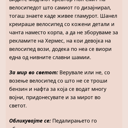
велосипедот што самиот го дизајнирал,
тогаш знаете каде живее гламурот. Шанел
креираше велосипед со кожени детали и
чанта наместо корпа, а да не зборуваме за
рекламите на Хермес, на кои девојка на
велосипед вози, додека по неа се виори
една од нивните славни шамии.
За мир во светот:
Верувале или не, со
возење велосипед со што не се троши
бензин и нафта за која се водат многу
војни, придонесувате и за мирот во
светот.
Обликувајте се:
Педалирањето го