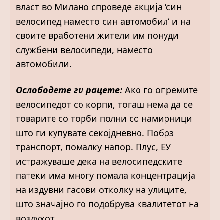
власт во Милано спроведе акција ‘син
велосипед наместо син автомобил‘ и на
своите вработени жители им понуди
службени велосипеди, наместо
автомобили.
Ослободете ги рацете:
Ако го опремите
велосипедот со корпи, тогаш нема да се
товарите со торби полни со намирници
што ги купувате секојдневно. Побрз
транспорт, помалку напор. Плус, ЕУ
истражуваше дека на велосипедските
патеки има многу помала концентрација
на издувни гасови отколку на улиците,
што значајно го подобрува квалитетот на
воздухот.