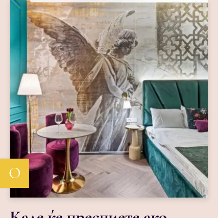
О
Каде ќе преспиете ако