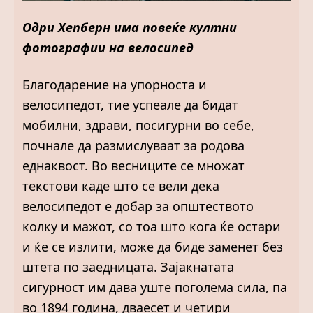
Одри Хепберн има повеќе култни
фотографии на велосипед
Благодарение на упорноста и
велосипедот, тие успеале да бидат
мобилни, здрави, посигурни во себе,
почнале да размислуваат за родова
еднаквост. Во весниците се множат
текстови каде што се вели дека
велосипедот е добар за општеството
колку и мажот, со тоа што кога ќе остари
и ќе се излити, може да биде заменет без
штета по заедницата. Зајакнатата
сигурност им дава уште поголема сила, па
во 1894 година, дваесет и четири