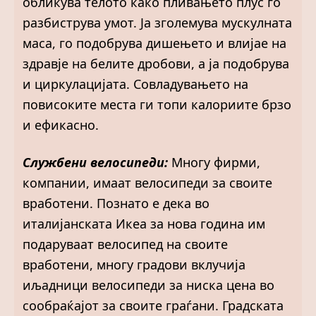
обликува телото како пливањето плус го
разбиструва умот. Ја зголемува мускулната
маса, го подобрува дишењето и влијае на
здравје на белите дробови, а ја подобрува
и циркулацијата. Совладувањето на
повисоките места ги топи калориите брзо
и ефикасно.
Службени велосипеди:
Многу фирми,
компании, имаат велосипеди за своите
вработени. Познато е дека во
италијанската Икеа за нова година им
подаруваат велосипед на своите
вработени, многу градови вклучија
иљадници велосипеди за ниска цена во
сообраќајот за своите граѓани. Градската