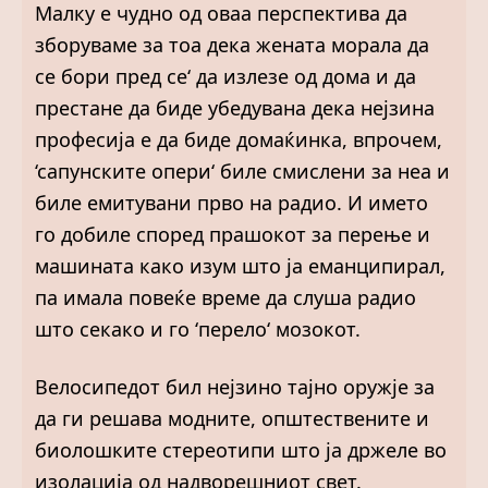
Малку е чудно од оваа перспектива да
зборуваме за тоа дека жената морала да
се бори пред се‘ да излезе од дома и да
престане да биде убедувана дека нејзина
професија е да биде домаќинка, впрочем,
‘сапунските опери‘ биле смислени за неа и
биле емитувани прво на радио. И името
го добиле според прашокот за перење и
машината како изум што ја еманципирал,
па имала повеќе време да слуша радио
што секако и го ‘перело‘ мозокот.
Велосипедот бил нејзино тајно оружје за
да ги решава модните, општествените и
биолошките стереотипи што ја држеле во
изолација од надворешниот свет.