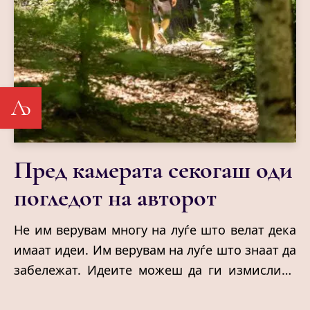
Љ
Пред камерата секогаш оди
погледот на авторот
Не им верувам многу на луѓе што велат дека
имаат идеи. Им верувам на луѓе што знаат да
забележат. Идеите можеш да ги измислиш.
Погледот не. Тој или го имаш, или засекогаш
ќе ти бегаат најважните сцени. Можеби