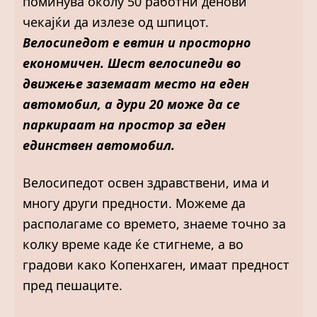
поминува околу 50 работни денови
чекајќи да излезе од шпицот.
Велосипедот е евтин и просторно
економичен. Шест велосипеди во
движење заземаат место на еден
автомобил, а дури 20 може да се
паркираат на простор за еден
единствен автомобил.
Велосипедот освен здравствени, има и
многу други предности. Можеме да
располагаме со времето, знаеме точно за
колку време каде ќе стигнеме, а во
градови како Копенхаген, имаат предност
пред пешаците.