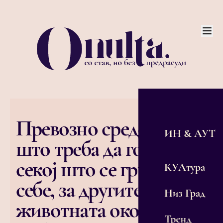
Превозно средство
ИН & АУТ
што треба да го одбере
секој што се грижи за
КУЛтура
себе, за другите и за
Низ Град
животната околина:
Тренд