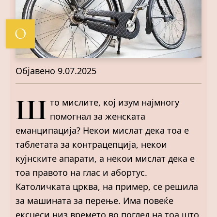
О
Објавено
9.07.2025
Ш
то мислите, кој изум најмногу
помогнал за женската
еманципација? Некои мислат дека тоа е
таблетата за контрацепција, некои
кујнските апарати, а некои мислат дека е
тоа правото на глас и абортус.
Католичката црква, на пример, се решила
за машината за перење. Има повеќе
ексцеси низ времето во поглед на тоа што