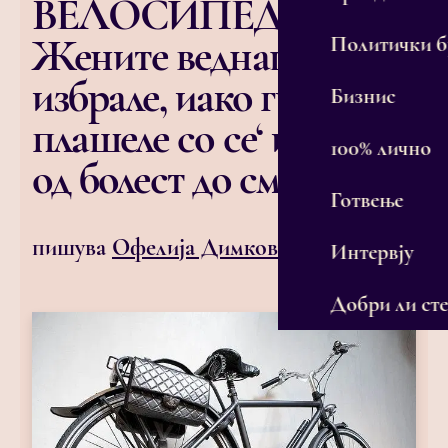
ВЕЛОСИПЕД!
Жените веднаш го
Политички 
избрале, иако ги
Бизнис
плашеле со се‘ и сешто,
100% лично
од болест до смрт
Готвење
пишува
Офелија Димковска
Интервју
Добри ли сте