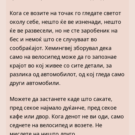
Кога се возите на точак го гледате светот
околу себе, нешто ќе ве изненади, нешто
ќе ве развесели, но не сте заробеник на
бес и немоќ што се случуваат во
сообраќајот. Хемингвеј зборувал дека
само на велосипед може да го запознае
крајот во кој живее со сите детали, за
разлика од автомобилот, од кој гледа само
други автомобили.
Можете да застанете каде што сакате,
пред секое најмало дуќанче, пред секое
кафе или двор. Кога денот не ви оди, само
седнете на велосипед и возете. Не
мислете на ништо друго.