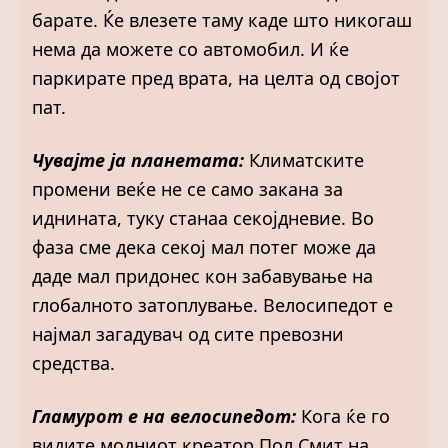
барате. Ќе влезете таму каде што никогаш
нема да можете со автомобил. И ќе
паркирате пред врата, на целта од својот
пат.
Чувајте ја планетата:
Климатските
промени веќе не се само закана за
иднината, туку станаа секојдневие. Во
фаза сме дека секој мал потег може да
даде мал придонес кон забавување на
глобалното затоплување. Велосипедот е
најмал загадувач од сите превозни
средства.
Гламурот е на велосипедот:
Кога ќе го
видите модниот креатор Пол Смит на