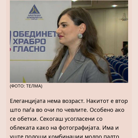
(ФОТО: ТЕЛМА)
Елеганцијата нема возраст. Накитот е втор
што паѓа во очи по чевлите. Особено ако
се обетки. Секогаш усогласени со
облеката како на фотографијата. Има и
уште полоши комбинации модро палто,