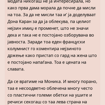
модата никогаш не ја интересирала, но
како прва дама морала да почне да мисли
на тоа. За да не мисли таа и‘ ја доделуваат
Дона Каран за да ја облекува, па целиот
нејзин имиџ е променет, што не значи
дека и така не е постојано озборувана во
јавноста. Заради тоа еден француски
колумнист го коментира нејзиното
држење како пристап со гард на жена што
е постојано напаѓана. Тоа е цената на
славата.
Да се вратиме на Моника. И многу порано,
таа е несоодветно облечена многу често
со пластични големи обетки на ушите и
речиси секогаш со таа лева страна на