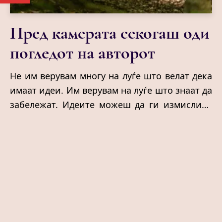
Пред камерата секогаш оди
погледот на авторот
Не им верувам многу на луѓе што велат дека
имаат идеи. Им верувам на луѓе што знаат да
забележат. Идеите можеш да ги измислиш.
Погледот не. Тој или го имаш, или засекогаш
ќе ти бегаат најважните сцени. Можеби
затоа отсекогаш сум мислела дека
режисерите не се луѓе што снимаат
филмови. Туку луѓе што одбиваат да поминат
покрај светот пребрзо.