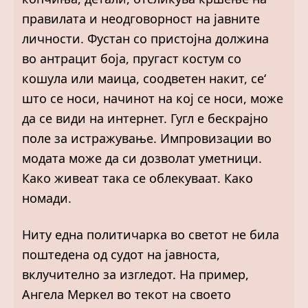
правилата и неодговорност на јавните
личности. Фустан со пристојна должина
во антрацит боја, пругаст костум со
кошула или маица, соодветен накит, се‘
што се носи, начинот на кој се носи, може
да се види на интернет. Гугл е бескрајно
поле за истражување. Импровизации во
модата може да си дозволат уметници.
Како живеат така се облекуваат. Како
номади.
Ниту една политичарка во светот не била
поштедена од судот на јавноста,
вклучително за изгледот. На пример,
Ангела Меркел во текот на своето