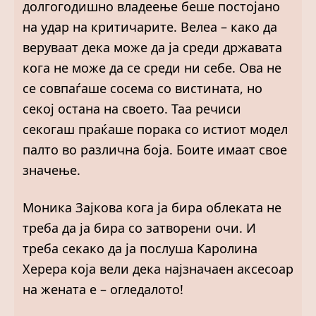
долгогодишно владеење беше постојано
на удар на критичарите. Велеа – како да
веруваат дека може да ја среди државата
кога не може да се среди ни себе. Ова не
се совпаѓаше сосема со вистината, но
секој остана на своето. Таа речиси
секогаш праќаше порака со истиот модел
палто во различна боја. Боите имаат свое
значење.
Моника Зајкова кога ја бира облеката не
треба да ја бира со затворени очи. И
треба секако да ја послуша Каролина
Херера која вели дека најзначаен аксесоар
на жената е – огледалото!