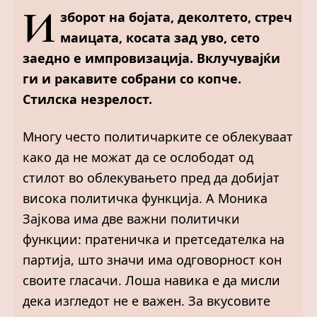
И
зборот на бојата, деколтето, стреч
маицата, косата зад уво, сето
заедно е импровизација. Вклучувајќи
ги и ракавите собрани со копче.
Стилска незрелост.
Многу често политичарките се облекуваат
како да не можат да се ослободат од
стилот во облекувањето пред да добијат
висока политичка функција. А Моника
Зајкова има две важни политички
функции: пратеничка и претседателка на
партија, што значи има одговорност кон
своите гласачи. Лоша навика е да мисли
дека изгледот не е важен. За вкусовите