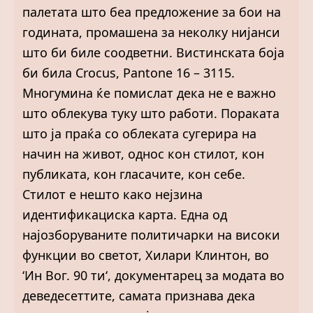
палетата што беа предложение за бои на
годината, промашена за неколку нијанси
што би биле соодветни. Вистинската боја
би била Crocus, Pantone 16 – 3115.
Многумина ќе помислат дека не е важно
што облекува туку што работи. Пораката
што ја праќа со облеката сугерира на
начин на живот, однос кон стилот, кон
публиката, кон гласачите, кон себе.
Стилот е нешто како нејзина
идентификациска карта. Една од
најозборуваните политичарки на високи
функции во светот, Хилари Клинтон, во
‘Ин Вог. 90 ти‘, документарец за модата во
деведесеттите, самата признава дека