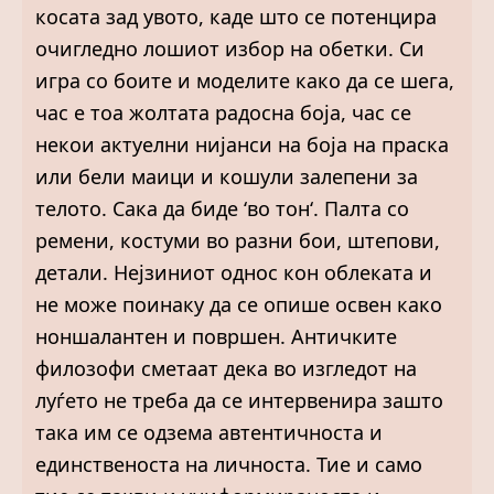
косата зад увото, каде што се потенцира
очигледно лошиот избор на обетки. Си
игра со боите и моделите како да се шега,
час е тоа жолтата радосна боја, час се
некои актуелни нијанси на боја на праска
или бели маици и кошули залепени за
телото. Сака да биде ‘во тон‘. Палта со
ремени, костуми во разни бои, штепови,
детали. Нејзиниот однос кон облеката и
не може поинаку да се опише освен како
ноншалантен и површен. Античките
филозофи сметаат дека во изгледот на
луѓето не треба да се интервенира зашто
така им се одзема автентичноста и
единственоста на личноста. Тие и само