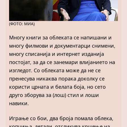
(ФОТО: МИА)
Многу книги за облеката се напишани и
многу филмови и документарци снимени,
многу списанија и интернет изданија
постојат, за да се занемари влијанието на
изгледот. Со облеката може да не се
пренесува никаква порака доколку се
користи црната и белата боја, но сето
друго зборува за (лош) стил и лоши
навики.
Играње со бои, два броја помала облека,
копчиња, детали, отсликува кршење на