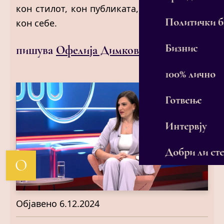
кон стилот, кон публиката, кон гласачите,
Политички 
кон себе.
Бизнис
пишува
Офелија Димковска
100% лично
Готвење
Интервју
Добри ли сте
О
Објавено
6.12.2024