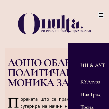
ЛОШО ОБЛЕЧЕНИ
ИН & АУТ
ПОЛИТИЧАРКИ:
МОНИКА ЗАЈКОВА
КУЛтура
Низ Град
П
ораката што се праќа со облеката
сугерира на начин на живот, однос
Тренд