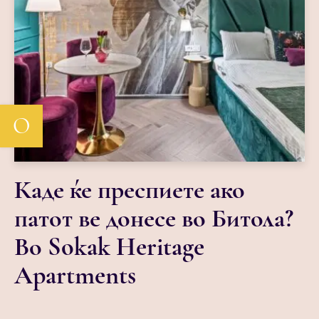
О
Каде ќе преспиете ако
патот ве донесе во Битола?
Во Sokak Heritage
Apartments