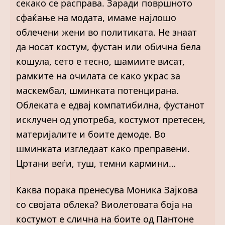
секако се расправа. Заради површното
сфаќање на модата, имаме најлошо
облечени жени во политиката. Не знаат
да носат костум, фустан или обична бела
кошула, сето е тесно, шамиите висат,
рамките на очилата се како украс за
маскембал, шминката потенцирана.
Облеката е едвај компатибилна, фустанот
исклучен од употреба, костумот претесен,
материјалите и боите демоде. Во
шминката изгледаат како преправени.
Цртани веѓи, туш, темни кармини…
Каква порака пренесува Моника Зајкова
со својата облека? Виолетовата боја на
костумот е слична на боите од Пантоне