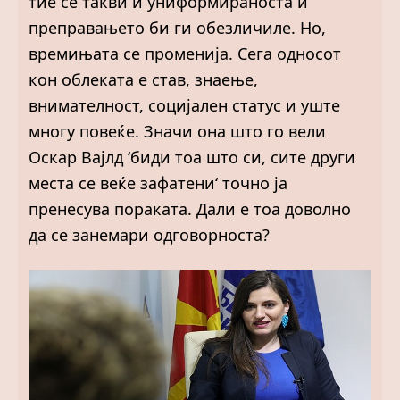
тие се такви и униформираноста и
преправањето би ги обезличиле. Но,
времињата се променија. Сега односот
кон облеката е став, знаење,
внимателност, социјален статус и уште
многу повеќе. Значи она што го вели
Оскар Вајлд ‘биди тоа што си, сите други
места се веќе зафатени‘ точно ја
пренесува пораката. Дали е тоа доволно
да се занемари одговорноста?