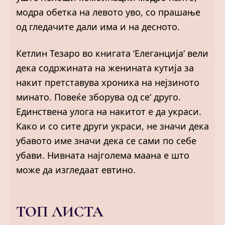
модра обетка на левото уво, со прашање
од гледачите дали има и на десното.
Кетлин Тезаро во книгата ‘Елеганција‘ вели
дека содржината на женината кутија за
накит претставува хроника на нејзиното
минато. Повеќе зборува од се‘ друго.
Единствена улога на накитот е да украси.
Како и со сите други украси, не значи дека
убавото име значи дека се сами по себе
убави. Нивната најголема маана е што
може да изгледаат евтино.
ТОП ЛИСТА