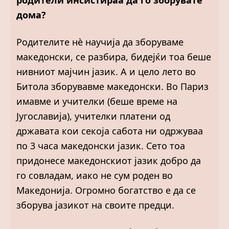
родители инсистираа да го зборувате
дома?
Родителите нè научија да зборуваме
македонски, се разбира, бидејќи тоа беше
нивниот мајчин јазик. А и цело лето во
Битола зборувавме македонски. Во Париз
имавме и учителки (беше време на
Југославија), учителки платени од
државата кои секоја сабота ни одржуваа
по 3 часа македонски јазик. Сето тоа
придонесе македонскиот јазик добро да
го совладам, иако не сум роден во
Македонија. Огромно богатство е да се
зборува јазикот на своите предци.