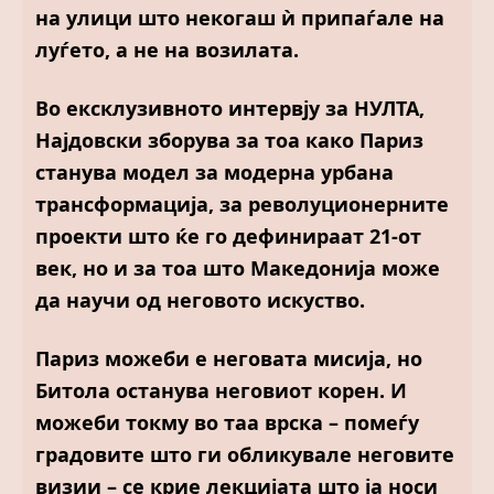
на улици што некогаш ѝ припаѓале на
луѓето, а не на возилата.
Во ексклузивното интервју за НУЛТА,
Најдовски зборува за тоа како Париз
станува модел за модерна урбана
трансформација, за револуционерните
проекти што ќе го дефинираат 21-от
век, но и за тоа што Македонија може
да научи од неговото искуство.
Париз можеби е неговата мисија, но
Битола останува неговиот корен. И
можеби токму во таа врска – помеѓу
градовите што ги обликувале неговите
визии – се крие лекцијата што ја носи