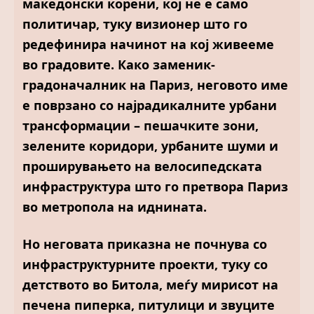
македонски корени, кој не е само
политичар, туку визионер што го
редефинира начинот на кој живееме
во градовите. Како заменик-
градоначалник на Париз, неговото име
е поврзано со најрадикалните урбани
трансформации – пешачките зони,
зелените коридори, урбаните шуми и
проширувањето на велосипедската
инфраструктура што го претвора Париз
во метропола на иднината.
Но неговата приказна не почнува со
инфраструктурните проекти, туку со
детството во Битола, меѓу мирисот на
печена пиперка, питулици и звуците