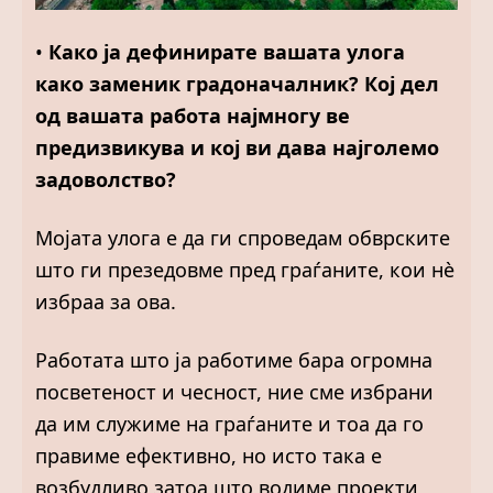
•
Како ја дефинирате вашата улога
како заменик градоначалник? Кој дел
од вашата работа најмногу ве
предизвикува и кој ви дава најголемо
задоволство?
Мојата улога е да ги спроведам обврските
што ги презедовме пред граѓаните, кои нè
избраа за ова.
Работата што ја работиме бара огромна
посветеност и чесност, ние сме избрани
да им служиме на граѓаните и тоа да го
правиме ефективно, но исто така е
возбудливо затоа што водиме проекти