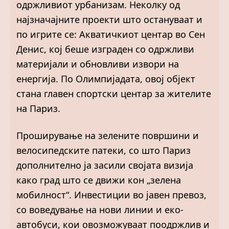
одржливиот урбанизам. Неколку од
најзначајните проекти што остануваат и
по игрите се: Акватичкиот центар во Сен
Денис, кој беше изграден со одржливи
материјали и обновливи извори на
енергија. По Олимпијадата, овој објект
стана главен спортски центар за жителите
на Париз.
Проширување на зелените површини и
велосипедските патеки, со што Париз
дополнително ја засили својата визија
како град што се движи кон „зелена
мобилност“. Инвестиции во јавен превоз,
со воведување на нови линии и еко-
автобуси, кои овозможуваат поодржлив и