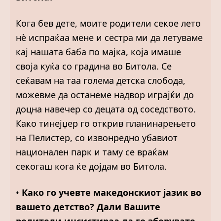
Кога бев дете, моите родители секое лето
нè испраќаа мене и сестра ми да летуваме
кај нашата баба по мајка, која имаше
своја куќа со градина во Битола. Се
сеќавам на таа голема детска слобода,
можевме да останеме надвор играјќи до
доцна навечер со децата од соседството.
Како тинејџер го открив планинарењето
на Пелистер, со извонредно убавиот
национален парк и таму се враќам
секогаш кога ќе дојдам во Битола.
•
Како го учевте македонскиот јазик во
вашето детство? Дали Вашите