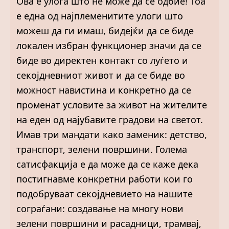
Ова е улога што не може да се одбие! Тоа
е една од најплеменитите улоги што
можеш да ги имаш, бидејќи да се биде
локален избран функционер значи да се
биде во директен контакт со луѓето и
секојдневниот живот и да се биде во
можност навистина и конкретно да се
променат условите за живот на жителите
на еден од најубавите градови на светот.
Имав три мандати како заменик: детство,
транспорт, зелени површини. Голема
сатисфакција е да може да се каже дека
постигнавме конкретни работи кои го
подобруваат секојдневието на нашите
сограѓани: создавање на многу нови
зелени површини и расадници, трамвај,