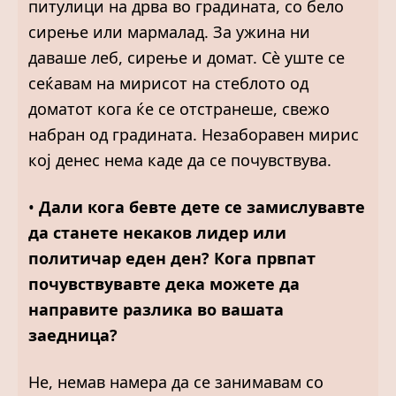
питулици на дрва во градината, со бело
сирење или мармалад. За ужина ни
давaше леб, сирење и домат. Сè уште се
сеќавам на мирисот на стеблото од
доматот кога ќе се отстранеше, свежо
набран од градината. Незаборавен мирис
кој денес нема каде да се почувствува.
•
Дали кога бевте дете се замислувавте
да станете некаков лидер или
политичар еден ден? Кога првпат
почувствувавте дека можете да
направите разлика во вашата
заедница?
Не, немав намера да се занимавам со