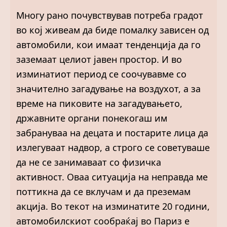
Многу рано почувствував потреба градот
во кој живеам да биде помалку зависен од
автомобили, кои имаат тенденција да го
заземаат целиот јавен простор. И во
изминатиот период се соочувавме со
значително загадување на воздухот, а за
време на пиковите на загадувањето,
државните органи понекогаш им
забрануваа на децата и постарите лица да
излегуваат надвор, а строго се советуваше
да не се занимаваат со физичка
активност. Оваа ситуација на неправда ме
поттикна да се вклучам и да преземам
акција. Во текот на изминатите 20 години,
автомобилскиот сообраќај во Париз е