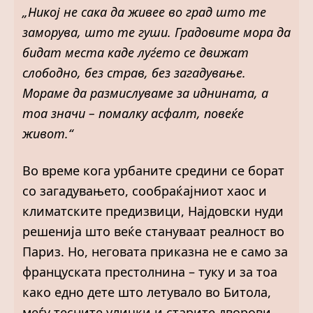
„Никој не сака да живее во град што те
заморува, што те гуши. Градовите мора да
бидат места каде луѓето се движат
слободно, без страв, без загадување.
Мораме да размислуваме за иднината, а
тоа значи – помалку асфалт, повеќе
живот.“
Во време кога урбаните средини се борат
со загадувањето, сообраќајниот хаос и
климатските предизвици, Најдовски нуди
решенија што веќе стануваат реалност во
Париз. Но, неговата приказна не е само за
француската престолнина – туку и за тоа
како едно дете што летувало во Битола,
меѓу тесните улички и старите дворови,