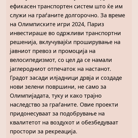
ефикасен транспортен систем што ќе им
служи на граѓаните долгорочно. За време
на Олимписките игри 2024, Париз
инвестираше во одржливи транспортни
решенија, вклучувајќи проширување на
јавниот превоз и промоција на
велосипедизмот, со цел да се намали
јаглеродниот отпечаток на настанот.
Градот засади илјадници дрвја и создаде
нови зелени површини, не само за
Олимпијадата, туку и како трајно
наследство за граѓаните. Овие проекти
придонесуваат за подобрување на
квалитетот на воздухот и обезбедуваат
простори за рекреација.