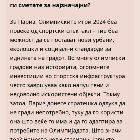
ги сметате за најзначајни?
За Париз, Олимписките игри 2024 беа
повеќе од спортски спектакл – тие беа
можност да се постават нови урбани,
еколошки и социјални стандарди за
иднината на градот. Во многу олимписки
градови низ историјата, огромните
инвестиции во спортска инфраструктура
често завршуваа како напуштени и
недоволно искористени објекти. Токму
затоа, Париз донесе стратешка одлука да
не гради непотребно, туку да го користи
она што веќе го има и да го адаптира за
потребите на Олимпијадата. Што значи
тоа? Наместо нови стадиони, јавните