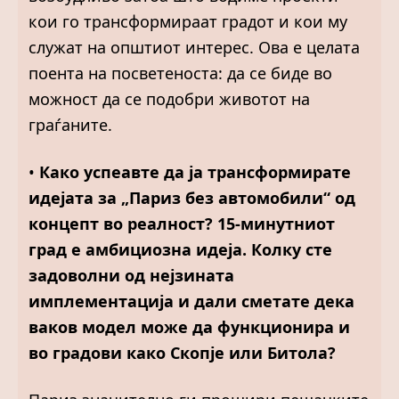
кои го трансформираат градот и кои му
служат на општиот интерес. Ова е целата
поента на посветеноста: да се биде во
можност да се подобри животот на
граѓаните.
•
Како успеавте да ја трансформирате
идејата за „Париз без автомобили“ од
концепт во реалност? 15-минутниот
град е амбициозна идеја. Колку сте
задоволни од нејзината
имплементација и дали сметате дека
ваков модел може да функционира и
во градови како Скопје или Битола?