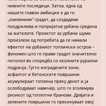
нивните последици. Затоа, една од
нашите главни амбиции е да го
„озелениме“ градот, да создадеме
поодржлива и попријатна урбана средина
за жителите. Проектот за урбани шуми
произлезе од потребата да се намали
ефектот на урбаниот топлински остров –
феномен што го прави градот значително
потопол во споредба со околните рурални
подрачја. Густо изградените зони,
асфалтот и бетонските површини
акумулираат топлина преку денот и ја
ослободуваат навечер, што го зголемува
ризикот од топлотни бранови. Дрвјата и
зелените површини го прекинуваат овој