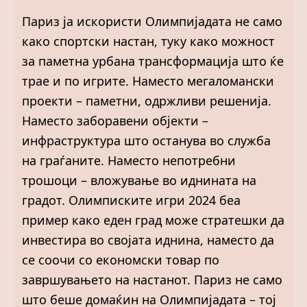
Париз ја искористи Олимпијадата не само
како спортски настан, туку како можност
за паметна урбана трансформација што ќе
трае и по игрите. Наместо мегаломански
проекти – паметни, одржливи решенија.
Наместо заборавени објекти –
инфраструктура што останува во служба
на граѓаните. Наместо непотребни
трошоци – вложување во иднината на
градот. Олимписките игри 2024 беа
пример како еден град може стратешки да
инвестира во својата иднина, наместо да
се соочи со економски товар по
завршувањето на настанот. Париз не само
што беше домаќин на Олимпијадата – тој