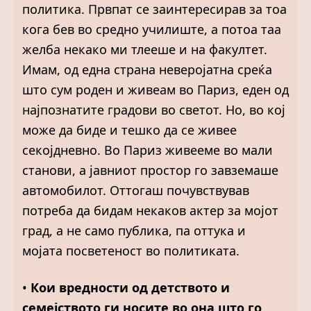
политика. Првпат се заинтересирав за тоа
кога бев во средно училиште, а потоа таа
желба некако ми тлееше и на факултет.
Имам, од една страна неверојатна среќа
што сум роден и живеам во Париз, еден од
најпознатите градови во светот. Но, во кој
може да биде и тешко да се живее
секојдневно. Во Париз живееме во мали
станови, а јавниот простор го завземаше
автомобилот. Оттогаш почувствував
потреба да бидам некаков актер за мојот
град, а не само публика, па оттука и
мојата посветеност во политиката.
•
Кои вредности од детството и
семејството ги носите во она што го