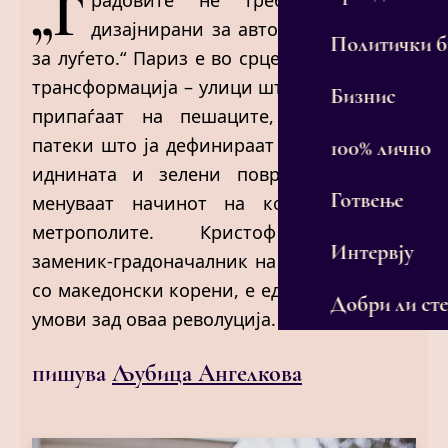
„Г
радовите не треба да бидат
дизајнирани за автомобилите, туку
Политички 
за луѓето.“ Париз е во срцето на урбаната
трансформација – улици што повторно им
Бизнис
припаѓаат на пешаците, велосипедски
патеки што ја дефинираат мобилноста на
100% лично
иднината и зелени површини што го
Готвење
менуваат начинот на кој дишеме во
метрополите. Кристоф Најдовски,
Интервју
заменик-градоначалник на Париз и човек
со македонски корени, е еден од клучните
Добри ли сте
умови зад оваа револуција.
пишува
Љубица Ангелкова