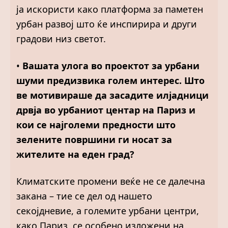
ја искористи како платформа за паметен
урбан развој што ќе инспирира и други
градови низ светот.
•
Вашата улога во проектот за урбани
шуми предизвика голем интерес. Што
ве мотивираше да засадите илјадници
дрвја во урбаниот центар на Париз и
кои се најголеми предности што
зелените површини ги носат за
жителите на еден град?
Климатските промени веќе не се далечна
закана – тие се дел од нашето
секојдневие, а големите урбани центри,
како Париз, се особено изложени на