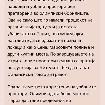
паркови и урбани простори беа
претворени во олимписки борилишта.
Ова не само што го намали трошокот на
организацијата, туку и ја истакна
убавината на Париз, овозможувајќи
настаните да се одржат на познати
локации како Сена, Марсовите полиња и
други култни места. По завршувањето на
Игрите, овие простори веднаш се вратија
во функција за жителите, без да станат
финансиски товар за градот.
Покрај паметното користење на урбаните
простори, Олимпијадата беше можност
Париз да стане предводник во