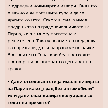
и одредени новинарски извори. Она што
е важно е да поставите курс и да се
држите до него. Секогаш сум ја имал
поддршката на градоначалничкaтa на
Париз, којa е многу посветенa и
решителенa. Така успеавме, со поддршка
на парижани, да ги направиме пешачки
бреговите на Сена, кои беa претходно
претворени во автопат во центарот на
градот.
•
Дали отсекогаш сте ја имале визијата
за Париз како „град без автомобили“
или дали оваа визија еволуирала со
текот на времето?