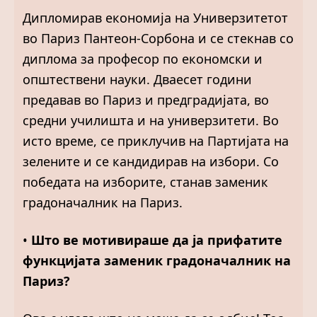
Дипломирав економија на Универзитетот
во Париз Пантеон-Сорбона и се стекнав со
диплома за професор по економски и
општествени науки. Дваесет години
предавав во Париз и предградијата, во
средни училишта и на универзитети. Во
исто време, се приклучив на Партијата на
зелените и се кандидирав на избори. Со
победата на изборите, станав заменик
градоначалник на Париз.
•
Што ве мотивираше да ја прифатите
функцијата заменик градоначалник на
Париз?