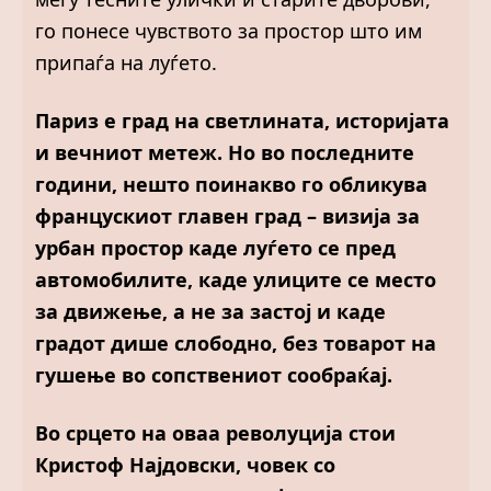
го понесе чувството за простор што им
припаѓа на луѓето.
Париз е град на светлината, историјата
и вечниот метеж. Но во последните
години, нешто поинакво го обликува
францускиот главен град – визија за
урбан простор каде луѓето се пред
автомобилите, каде улиците се место
за движење, а не за застој и каде
градот дише слободно, без товарот на
гушење во сопствениот сообраќај.
Во срцето на оваа револуција стои
Кристоф Најдовски, човек со