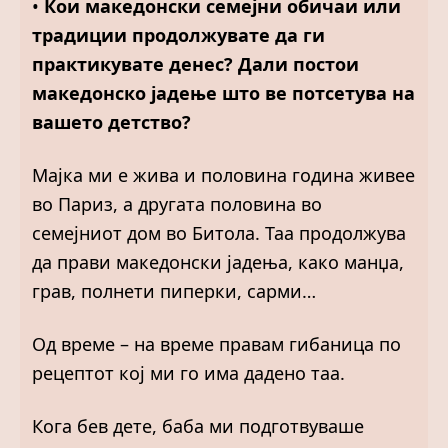
•
Кои македонски семејни обичаи или
традиции продолжувате да ги
практикувате денес? Дали постои
македонско јадење што ве потсетува на
вашето детство?
Мајка ми е жива и половина година живее
во Париз, а другата половина во
семејниот дом во Битола. Таа продолжува
да прави македонски јадења, како манџа,
грав, полнети пиперки, сарми…
Од време – на време правам гибаница по
рецептот кој ми го има дадено таа.
Кога бев дете, баба ми подготвуваше