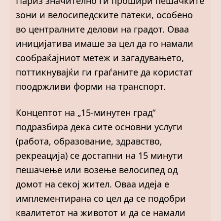
Париз значително ги прошири пешачките
зони и велосипедските патеки, особено
во централните делови на градот. Оваа
иницијатива имаше за цел да го намали
сообраќајниот метеж и загадувањето,
поттикнувајќи ги граѓаните да користат
поодржливи форми на транспорт.
Концептот на „15-минутен град“
подразбира дека сите основни услуги
(работа, образование, здравство,
рекреација) се достапни на 15 минути
пешачење или возење велосипед од
домот на секој жител. Оваа идеја е
имплементирана со цел да се подобри
квалитетот на животот и да се намали