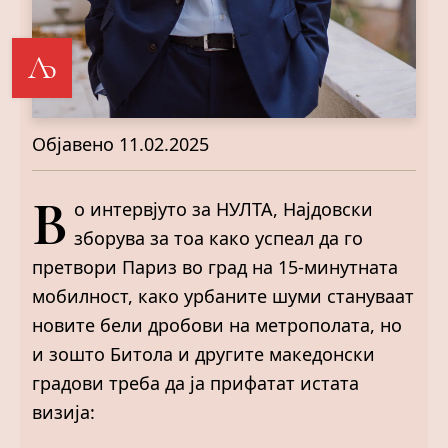
Љ
Објавено
11.02.2025
В
о интервјуто за НУЛТА, Најдовски
зборува за тоа како успеал да го
претвори Париз во град на 15-минутната
мобилност, како урбаните шуми стануваат
новите бели дробови на метрополата, но
и зошто Битола и другите македонски
градови треба да ја прифатат истата
визија: