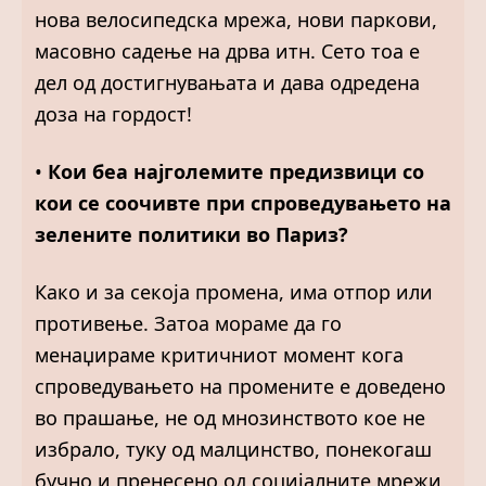
нова велосипедска мрежа, нови паркови,
масовно садење на дрва итн. Сето тоа е
дел од достигнувањата и дава одредена
доза на гордост!
•
Кои беа најголемите предизвици со
кои се соочивте при спроведувањето на
зелените политики во Париз?
Како и за секоја промена, има отпор или
противење. Затоа мораме да го
менаџираме критичниот момент кога
спроведувањето на промените е доведено
во прашање, не од мнозинството кое не
избрало, туку од малцинство, понекогаш
бучно и пренесено од социјалните мрежи