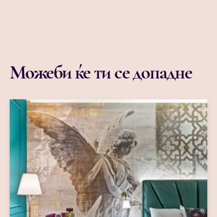
Можеби ќе ти се допадне