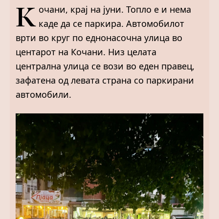
К
очани, крај на јуни. Топло е и нема
каде да се паркира. Автомобилот
врти во круг по еднонасочна улица во
центарот на Кочани. Низ целата
централна улица се вози во еден правец,
зафатена од левата страна со паркирани
автомобили.