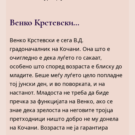
Венко Крстевски…
Венко Крстевски е сега В.Д.
градоначалник на Кочани. Она што е
очигледно е дека луѓето го сакаат,
особено што според возраста е блиску до
младите. Беше меѓу луѓето цело попладне
тој јунски ден, и во поворката, и на
настанот. Младоста не треба да биде
пречка за функцијата на Венко, ако се
знае дека зрелоста на неговите тројца
претходници ништо добро не му донела
на Кочани. Возраста не ја гарантира