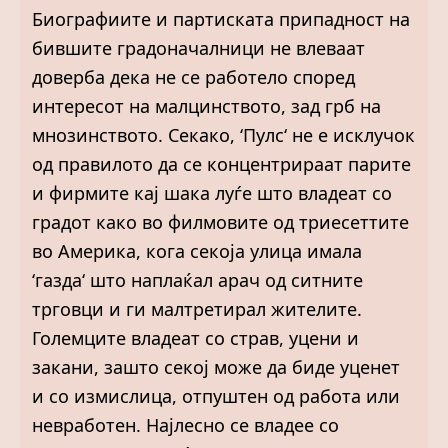
Биографиите и партиската припадност на
бившите градоначалници не влеваат
доверба дека не се работело според
интересот на малцинството, зад грб на
мнозинството. Секако, ‘Пулс‘ не е исклучок
од правилото да се концентрираат парите
и фирмите кај шака луѓе што владеат со
градот како во филмовите од триесеттите
во Америка, кога секоја улица имала
‘газда‘ што наплаќал арач од ситните
трговци и ги малтретирал жителите.
Големците владеат со страв, уцени и
закани, зашто секој може да биде уценет
и со измислица, отпуштен од работа или
невработен. Најлесно се владее со