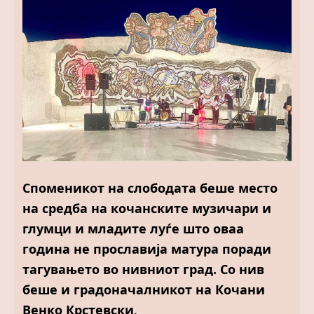
Споменикот на слободата беше место
на средба на кочанските музичари и
глумци и младите луѓе што оваа
година не прославија матура поради
тагувањето во нивниот град. Со нив
беше и градоначалникот на Кочани
Венко Крстевски
.