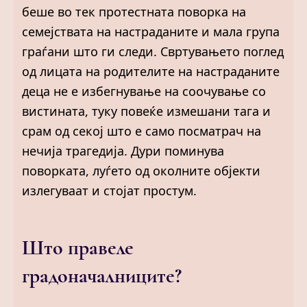
беше во тек протестната поворка на
семејствата на настраданите и мала група
граѓани што ги следи. Свртувањето поглед
од лицата на родителите на настраданите
деца не е избегнување на соочување со
вистината, туку повеќе измешани тага и
срам од секој што е само посматрач на
нечија трагедија. Дури поминува
поворката, луѓето од околните објекти
излегуваат и стојат простум.
Што правеле
градоначалниците?