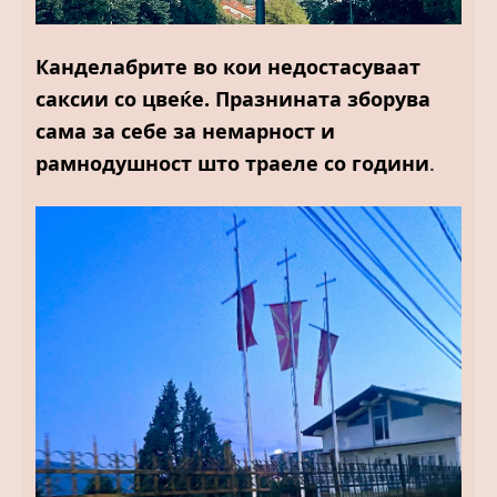
Канделабрите во кои недостасуваат
саксии со цвеќе. Празнината зборува
сама за себе за немарност и
рамнодушност што траеле со години
.