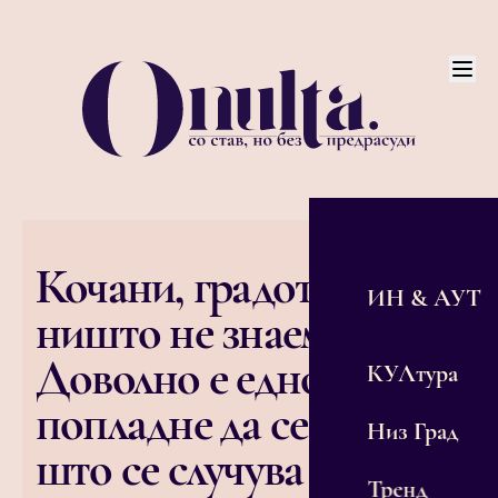
Кочани, градот за кој
ИН & АУТ
ништо не знаеме.
Доволно е едно
КУЛтура
попладне да се сфати
Низ Град
што се случува таму
Тренд