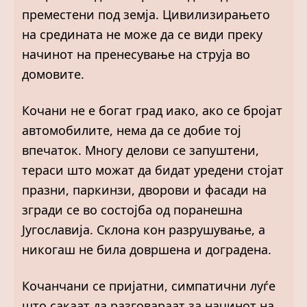
преместени под земја. Цивилизирањето
на средината не може да се види преку
начинот на пренесување на струја во
домовите.
Кочани не е богат град иако, ако се бројат
автомобилите, нема да се добие тој
впечаток. Многу делови се запуштени,
тераси што можат да бидат уредени стојат
празни, паркинзи, дворови и фасади на
згради се во состојба од поранешна
Југославија. Склона кон разрушување, а
никогаш не била довршена и доградена.
Кочанчани се пријатни, симпатични луѓе
што сакаат да разговараат за начинот на