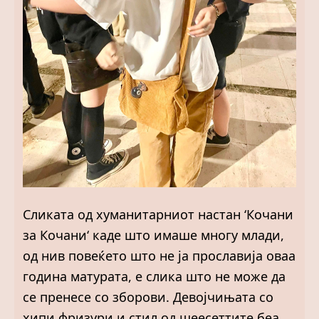
Сликата од хуманитарниот настан ‘Кочани
за Кочани‘ каде што имаше многу млади,
од нив повеќето што не ја прославија оваа
година матурата, е слика што не може да
се пренесе со зборови. Девојчињата со
хипи фризури и стил од шеесеттите беа