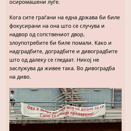
осиромашени луѓе.
Кога сите граѓани на една држава би биле
фокусирани на она што се случува и
надвор од сопствениот двор,
злоупотребите би биле помали. Како и
надградбите, доградбите и дивоградбите
што од далеку се гледаат. Никој не
заслужува да живее така. Во дивоградба
на диво.