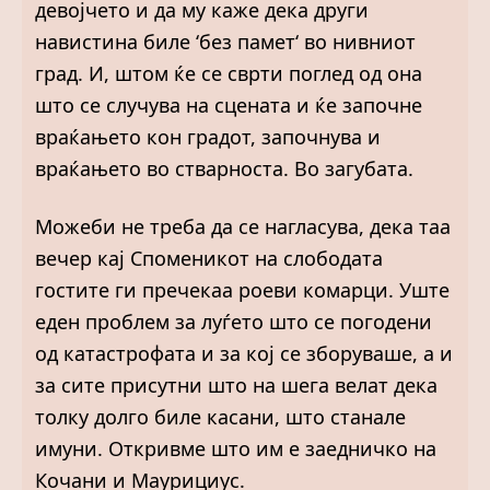
девојчето и да му каже дека други
навистина биле ‘без памет‘ во нивниот
град. И, штом ќе се сврти поглед од она
што се случува на сцената и ќе започне
враќањето кон градот, започнува и
враќањето во стварноста. Во загубата.
Можеби не треба да се нагласува, дека таа
вечер кај Споменикот на слободата
гостите ги пречекаа роеви комарци. Уште
еден проблем за луѓето што се погодени
од катастрофата и за кој се зборуваше, а и
за сите присутни што на шега велат дека
толку долго биле касани, што станале
имуни. Откривме што им е заедничко на
Кочани и Маурициус.