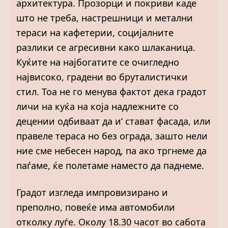
архитектура. Прозорци и покриви каде
што не треба, настрешници и метални
тераси на кафетерии, социјалните
разлики се агресивни како шлаканица.
Куќите на најбогатите се очигледно
највисоко, градени во бруталистички
стил. Тоа не го менува фактот дека градот
личи на куќа на која надлежните со
децении одбиваат да и‘ стават фасада, или
правеле тераса но без ограда, зашто нели
ние сме небесен народ, па ако тргнеме да
паѓаме, ќе полетаме наместо да паднеме.
Градот изгледа импровизирано и
преполно, повеќе има автомобили
отколку луѓе. Околу 18.30 часот во сабота