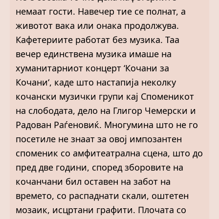
немаат гости. Навечер тие се полнат, а
животот вака или онака продолжува.
Кафетериите работат без музика. Таа
вечер единствена музика имаше на
хуманитарниот концерт ‘Кочани за
Кочани‘, каде што настапија неколку
кочански музички групи кај Споменикот
на слободата, дело на Глигор Чемерски и
Радован Раѓеновиќ. Многумина што не го
посетиле не знаат за овој импозантен
споменик со амфитеатрална сцена, што до
пред две години, според зборовите на
кочанчани бил оставен на забот на
времето, со распаднати скали, оштетен
мозаик, исцртани графити. Плочата со