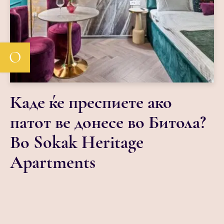
О
Каде ќе преспиете ако
патот ве донесе во Битола?
Во Sokak Heritage
Apartments