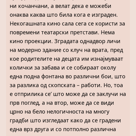
ни кочанчани, а велат дека е можеби
онаква каква што била кога е изграден.
Некогашната кино сала сега се користи за
повремени театарски претстави. Нема
кино проекции. Зградата однадвор личи
на модерно здание со клуч на врата, пред
кое родителите на децата им изнајмуваат
колички за забава и се собираат околу
една подна фонтана во различни бои, што
за разлика од скопската – работи. Но, тоа
е отприлика се’ што може да се заклучи на
прв поглед, а на втор, може да се види
црно на бело нелогичноста на многу
градби што изгледаат како да се градени
една врз друга и со потполно различна