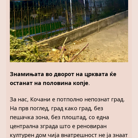
Знамињата во дворот на црквата ќе
останат на половина копје
.
За нас, Кочани е потполно непознат град.
На прв поглед, град како град, без
пешачка зона, без плоштад, со една
централна зграда што е реновиран
културен дом чија внатрешност не ја знаат