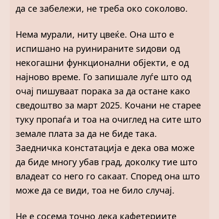
да се забележи, не треба око соколово.
Нема мурали, ниту цвеќе. Она што е
испишано на руинираните ѕидови од
некогашни функционални објекти, е од
најново време. Го запишале луѓе што од
очај пишуваат порака за да остане како
сведоштво за март 2025. Кочани не старее
туку пропаѓа и тоа на очиглед на сите што
земале плата за да не биде така.
Заедничка констатација е дека ова може
да биде многу убав град, доколку тие што
владеат со него го сакаат. Според она што
може да се види, тоа не било случај.
Не е сосема точно дека кафетериите