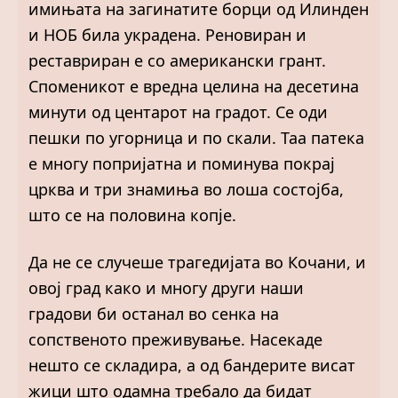
имињата на загинатите борци од Илинден
и НОБ била украдена. Реновиран и
реставриран е со американски грант.
Споменикот е вредна целина на десетина
минути од центарот на градот. Се оди
пешки по угорница и по скали. Таа патека
е многу попријатна и поминува покрај
црква и три знамиња во лоша состојба,
што се на половина копје.
Да не се случеше трагедијата во Кочани, и
овој град како и многу други наши
градови би останал во сенка на
сопственото преживување. Насекаде
нешто се складира, а од бандерите висат
жици што одамна требало да бидат