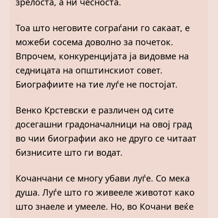
зрелоста, а ни чесноста.
Тоа што неговите сограѓани го сакаат, е
можеби сосема доволно за почеток.
Впрочем, конкуренцијата ја видовме на
седницата на општинскиот совет.
Биографиите на тие луѓе не постојат.
Венко Крстевски е различен од сите
досегашни градоначалници на овој град
во чии биографии ако не друго се читаат
бизнисите што ги водат.
Кочанчани се многу убави луѓе. Со мека
душа. Луѓе што го живееле животот како
што знаеле и умееле. Но, во Кочани веќе