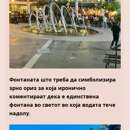
Фонтаната што треба да симболизира
зрно ориз за кoја иронично
коментираат дека е единствена
фонтана во светот во која водата тече
надолу
.