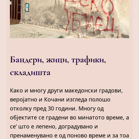
Бандери, жици, трафики,
складишта
Како и многу други македонски градови,
веројатно и Кочани изгледа полошо
отколку пред 30 години. Многу од
објектите се градени во минатото време, а
се‘ што е лепено, доградувано и
пренаменувано е од поново време и за тоа