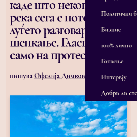
каде што некогашната
река сега е поток, а
Политички 
луѓето разговараат со
Бизнис
шепкање. Гласни се
100% лично
само на протестите
Готвење
пишува
Офелија Димковска
Интервју
Добри ли сте