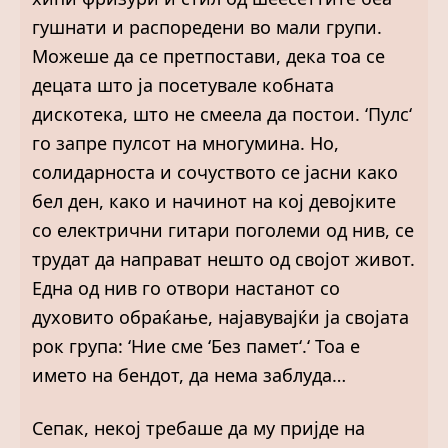
гушнати и распоредени во мали групи.
Можеше да се претпостави, дека тоа се
децата што ја посетувале кобната
дискотека, што не смеела да постои. ‘Пулс‘
го запре пулсот на многумина. Но,
солидарноста и сочуството се јасни како
бел ден, како и начинот на кој девојките
со електрични гитари поголеми од нив, се
трудат да направат нешто од својот живот.
Една од нив го отвори настанот со
духовито обраќање, најавувајќи ја својата
рок група: ‘Ние сме ‘Без памет‘.‘ Тоа е
името на бендот, да нема заблуда…
Сепак, некој требаше да му пријде на