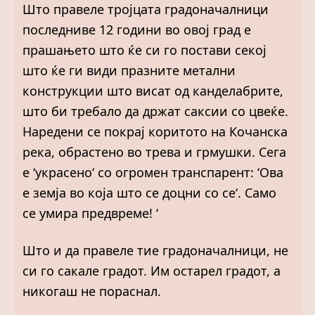
Што правеле тројцата градоначалници
последниве 12 години во овој град е
прашањето што ќе си го постави секој
што ќе ги види празните метални
конструкции што висат од канделабрите,
што би требало да држат саксии со цвеќе.
Наредени се покрај коритото на Кочанска
река, обрастено во трева и грмушки. Сега
е ‘украсено‘ со огромен транспарент: ‘Ова
е земја во која што се доцни со се‘. Само
се умира предвреме! ‘
Што и да правеле тие градоначалници, не
си го сакале градот. Им остарел градот, а
никогаш не пораснал.