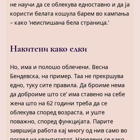
не научи да се облекува едноставно и да ја
користи белата кошула барем во кампања
– како ‘неиспишана бела страница.‘
Накитени како елки
Но, има и полошо облечени. Весна
Бендевска, на пример. Таа не прекршува
едно, туку сите правила. Да броиме нема
да доброиме што се’ има ставено на себе
жена што на 62 години треба да се
облекувa според возраста, и уште
поважно, според функцијата. Парите
завршија работа кај многу од нив само во
поглед на квантитетот. Наредени се како