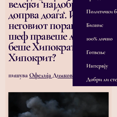
велејќи ‘најдоброто
допрва доаѓа‘. И
Политички 
неговиот поранешен
Бизнис
шеф правеше лапсуси:
100% лично
беше Хипократ или
Готвење
Хипокрит?
Интервју
пишува
Офелија Димковска
Добри ли сте