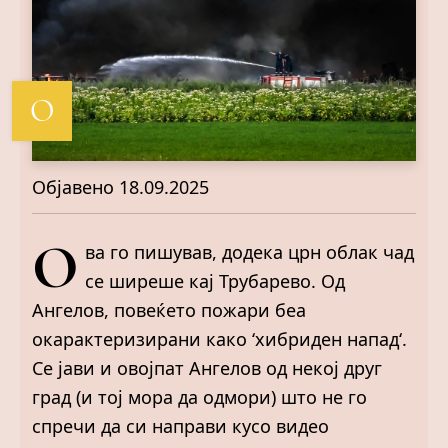
О
Објавено
18.09.2025
О
ва го пишував, додека црн облак чад
се ширеше кај Трубарево. Од
Ангелов, повеќето пожари беа
окарактеризирани како ‘хибриден напад‘.
Се јави и овојпат Ангелов од некој друг
град (и тој мора да одмори) што не го
спречи да си направи кусо видео