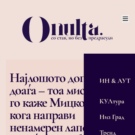
Најлошото допрва
ИН & АУТ
доаѓа – тоа мислеше да
го каже Мицкоски
КУЛтура
кога направи
Низ Град
ненамерен лапсус
Тренд