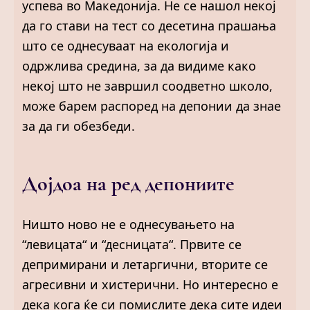
успева во Македонија. Не се нашол некој
да го стави на тест со десетина прашања
што се однесуваат на екологија и
одржлива средина, за да видиме како
некој што не завршил соодветно школо,
може барем распоред на депонии да знае
за да ги обезбеди.
Дојдоа на ред депониите
Ништо ново не е однесувањето на
“левицата“ и “десницата“. Првите се
депримирани и летаргични, вторите се
агресивни и хистерични. Но интересно е
дека кога ќе си помислите дека сите идеи