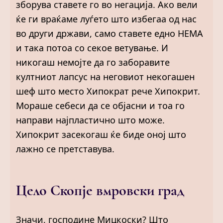
зборува ставете го во негација. Ако вели
ќе ги враќаме луѓето што избегаа од нас
во други држави, само ставете едно НЕМА
и така потоа со секое ветување. И
никогаш немојте да го заборавите
култниот лапсус на неговиот некогашен
шеф што место Хипократ рече Хипокрит.
Мораше себеси да се објасни и тоа го
направи најпластично што може.
Хипокрит засекогаш ќе биде оној што
лажно се претставува.
Цело Скопје вмровски град
Значи, господине Мицкоски? Што