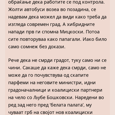
обраќање дека работите се под контрола.
Жолти автобуси возеа во позадина, се
надевам дека можел да види како треба да
изгледа современ град. А хибридните
напади прв ги спомна Мицкоски. Потоа
сите повторуваа како папагали. Иако било
само сомнеж без докази.
Рече дека не смрди градот, туку само ни се
чини. Сакаше да каже дека смрди, само не
може да го почувствува од скапите
парфеми на неговите министри, идни
градоначалници и коалициски партнери
на чело со Љубе Бошковски. Наредени во
ред зад него пред ‘белата палата‘, му
чуваат грб на својот нов коалициски