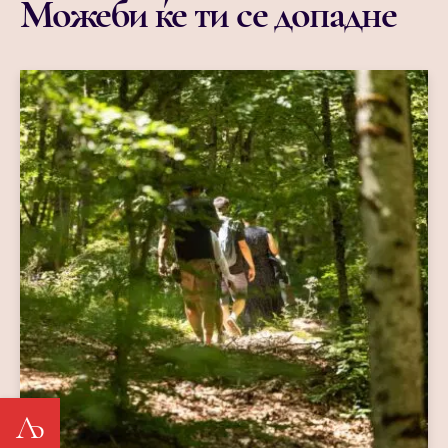
Можеби ќе ти се допадне
Љ