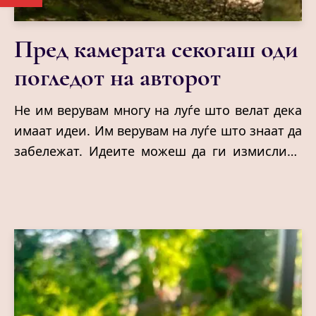
Пред камерата секогаш оди
погледот на авторот
Не им верувам многу на луѓе што велат дека
имаат идеи. Им верувам на луѓе што знаат да
забележат. Идеите можеш да ги измислиш.
Погледот не. Тој или го имаш, или засекогаш
ќе ти бегаат најважните сцени. Можеби
затоа отсекогаш сум мислела дека
режисерите не се луѓе што снимаат
филмови. Туку луѓе што одбиваат да поминат
покрај светот пребрзо.