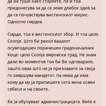
да Ве гуши како стареете, па и тоа
придонесува за да се земе длабок здив за
да се почувствува вистинскиот мирис.
Односно смрдеа.
Смрди, тоа е вистинскиот збор. И тоа цело
Скопје. Што би рекол вашиот
осумгодишен поранешен градоначалник
Коце: цело Скопје вмровски град. Не знам
дали во моментов тоа би Ви одговарало,
зашто оваа што не ја признавате за своја
го завршува мандатот, па нема да има
кому да му ја припишете сета вина освен
себеси и на своите.
Ќе ја обучуваат администрацијата. Веќе е