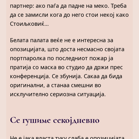
партнер: ако паѓа да падне на меко. Треба
да се замисли кога до него стои некој како
Стоиљковиќ…
Белата палата веќе не е интересна за
опозицијата, што доста несмасно својата
портпаролка по последниот пожар ја
пратија со маска во студио да држи прес
конференција. Се збунија. Сакаа да бида
оригинални, а станаа смешни во
исклучително сериозна ситуација.
Се гушиме секојдневно
Не е јака власта туку слаба е опозицијата,