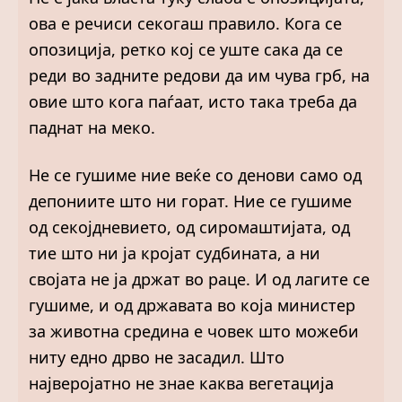
ова е речиси секогаш правило. Кога се
опозиција, ретко кој се уште сака да се
реди во задните редови да им чува грб, на
овие што кога паѓаат, исто така треба да
паднат на меко.
Не се гушиме ние веќе со денови само од
депониите што ни горат. Ние се гушиме
од секојдневието, од сиромаштијата, од
тие што ни ја кројат судбината, а ни
својата не ја држат во раце. И од лагите се
гушиме, и од државата во која министер
за животна средина е човек што можеби
ниту едно дрво не засадил. Што
најверојатно не знае каква вегетација