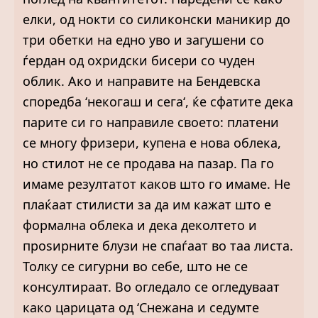
елки, од нокти со силиконски маникир до
три обетки на едно уво и загушени со
ѓердан од охридски бисери со чуден
облик. Ако и направите на Бендевска
споредба ‘некогаш и сега‘, ќе сфатите дека
парите си го направиле своето: платени
се многу фризери, купена е нова облека,
но стилот не се продава на пазар. Па го
имаме резултатот каков што го имаме. Не
плаќаат стилисти за да им кажат што е
формална облека и дека деколтето и
проѕирните блузи не спаѓаат во таа листа.
Толку се сигурни во себе, што не се
консултираат. Во огледало се огледуваат
како царицата од ‘Снежана и седумте