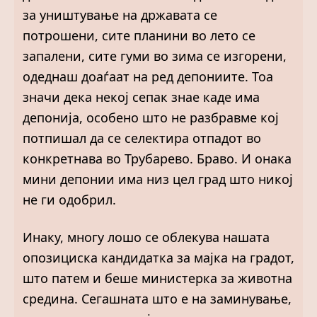
за уништување на државата се
потрошени, сите планини во лето се
запалени, сите гуми во зима се изгорени,
одеднаш доаѓаат на ред депониите. Тоа
значи дека некој сепак знае каде има
депонија, особено што не разбравме кој
потпишал да се селектира отпадот во
конкретнава во Трубарево. Браво. И онака
мини депонии има низ цел град што никој
не ги одобрил.
Инаку, многу лошо се облекува нашата
опозициска кандидатка за мајка на градот,
што патем и беше министерка за животна
средина. Сегашната што е на заминување,