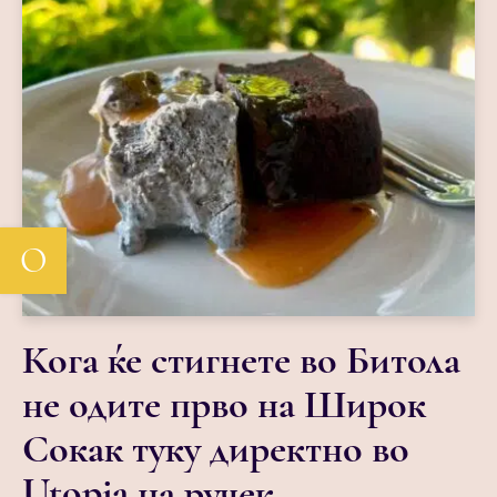
О
Кога ќе стигнете во Битола
не одите прво на Широк
Сокак туку директно во
Utopia на ручек