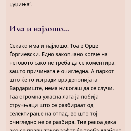
џуџиња‘.
Има и најлошо…
Секако има и најлошо. Тоа е Орце
Ѓоргиевски. Едно закопчано копче на
неговото сако не треба да се коментира,
зашто причината е очигледна. А паркот
што ќе го изгради врз депонијата
Вардариште, нема никогаш да се случи.
Таа огромна ужасна лага ја побија
стручњаци што се разбираат од
селектирање на отпад, во што тој
очигледно не се разбира. Тие рекоа дека
ако се прави таков зафат ќе треба длабоко