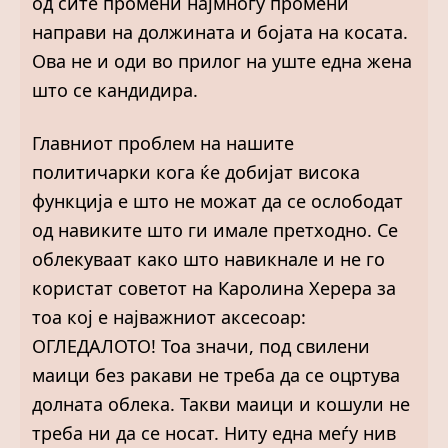
од сите промени најмногу промени
направи на должината и бојата на косата.
Ова не и оди во прилог на уште една жена
што се кандидира.
Главниот проблем на нашите
политичарки кога ќе добијат висока
функција е што не можат да се ослободат
од навиките што ги имале претходно. Се
облекуваат како што навикнале и не го
користат советот на Каролина Херера за
тоа кој е најважниот аксесоар:
ОГЛЕДАЛОТО! Тоа значи, под свилени
маици без ракави не треба да се оцртува
долната облека. Такви маици и кошули не
треба ни да се носат. Ниту една меѓу нив