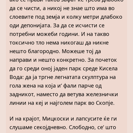
да се чисти, а никој не знае што има во
слоевите под земја и колку метри длабоко
оди депонијата. За да се исчисти се
потребни можеби години. И на такво
токсично тло нема никогаш да никне
нешто благородно. Можеше тој да
направи и нешто конкретно. За почеток
да го среди оној јаден парк среде Кисела
Вода: да ја тргне легнатата скулптура на
гола жена на која и‘ фали парче од
задникот, наместо да ветува железнички
линии на кеј и најголем парк во Скопје.
И на крајот, Мицкоски и лапсусите ќе ги
слушаме секојдневно. Слободно, се‘ што