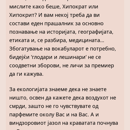
мислите како беше, Хипократ или
Хипокрит? И вам некој треба да ви
состави еден прашалник за основно
познавање на историјата, географијата,
етиката и, се разбира, медицината…
Збогатување на вокабуларот е потребно,
бидејќи ‘глодари и лешинари‘ не се
соодветни зборови, не личи за премиер
да ги кажува.
За екологијата знаеме дека не знаете
ништо, освен да кажете дека воздухот не
смрди, зашто не го чувствувате од
парфемите околу Вас и на Вас. А и
виндзоровиот јазол на краватата почнува