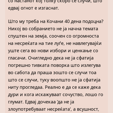
со настанот кој толку скоро се случи, што
едвај огнот е изгаснат.
Што му треба на Кочани 40 дена подоцна?
Никој во собранието не ја начна темата
спуштен на земја, соочен со огромноста
на несреќата на тие луѓе, не навлегувајќи
уште сега во нови избори и ценкање со
гласачи. Очигледно дека не ја сфатија
погрешно тивката поворка што излегува
во сабота да праша зошто се случи тоа
што се случи, туку воопшто не ја сфатија
ниту прогледаа. Реално е да се каже дека
дури и кога искажуваат сочуство, лошо го
глумат. Едвај дочекаа ‘да не ја
злоупотребуваат несреќата‘, а всушност,