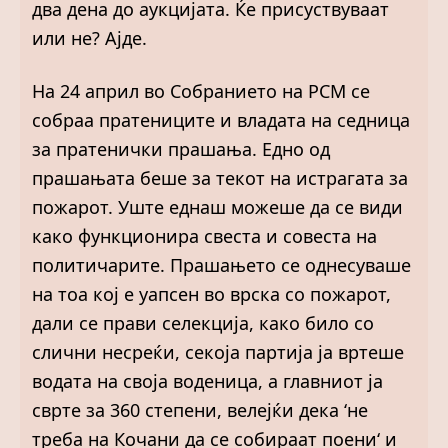
два дена до аукцијата. Ќе присуствуваат
или не? Ајде.
На 24 април во Собранието на РСМ се
собраа пратениците и владата на седница
за пратенички прашања. Едно од
прашањата беше за текот на истрагата за
пожарот. Уште еднаш можеше да се види
како функционира свеста и совеста на
политичарите. Прашањето се однесуваше
на тоа кој е уапсен во врска со пожарот,
дали се прави селекција, како било со
слични несреќи, секоја партија ја вртеше
водата на своја воденица, а главниот ја
сврте за 360 степени, велејќи дека ‘не
треба на Кочани да се собираат поени‘ и