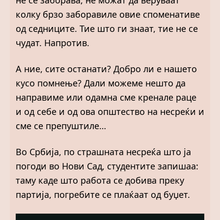
не се заборава, не можат да веруваат
колку брзо заборавиле овие споменативе
од седниците. Тие што ги знаат, тие не се
чудат. Напротив.
А ние, сите останати? Добро ли е нашето
кусо помнење? Дали можеме нешто да
направиме или одамна сме кренале раце
и од себе и од ова општество на несреќи и
сме се препуштиле…
Во Србија, по страшната несреќа што ја
погоди во Нови Сад, студентите запишаа:
таму каде што работа се добива преку
партија, погребите се плаќаат од буџет.