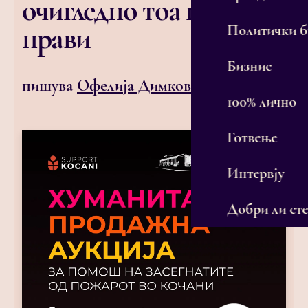
очигледно тоа не се
прави
Политички 
Бизнис
пишува
Офелија Димковска
100% лично
Готвење
Интервју
Добри ли сте