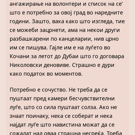
ангажирање на волонтери и список на се‘
што е потребно за овој град во наредните
години. Зашто, вака како што изгледа, тие
се можеби зацрнети, ама на некои други
разбашкарени по канцеларии, нив црно
им се пишува. Гајле им е на луѓето во
Кочани за летот до Дубaи што го договара
Николовски деновиве. Страшно е дури
како податок во моментов.
Потребно е сочуство. Не треба да се
пуштаат пред камери бесчувствителни
луѓе, што со сила пуштаат солза. Ако не
знаат поинаку, нека се соберат и нека
најдат луѓе што навистина можат да се
сожалат над оваа страшна несреќа. Треба