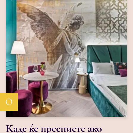
О
Каде ќе преспиете ако