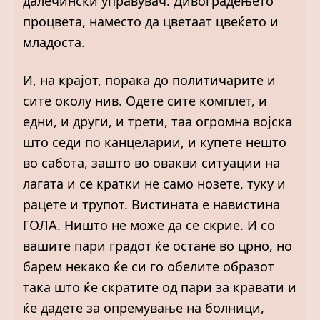
далечински управувач. Дивоградењето
процвета, наместо да цветаат цвеќето и
младоста.
И, на крајот, порака до политичарите и
сите околу нив. Одете сите комплет, и
едни, и други, и трети, таа огромна војска
што седи по канцеларии, и купете нешто
во сабота, зашто во овакви ситуации на
лагата и се кратки не само нозете, туку и
рацете и трупот. Вистината е навистина
ГОЛА. Ништо не може да се скрие. И со
вашите пари градот ќе остане во црно, но
барем некако ќе си го обелите образот
така што ќе скратите од пари за кравати и
ќе дадете за опремување на болници,