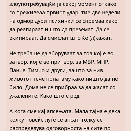
злоупотребувајќи ја секој момент откако
го преживеаа првиот удар, тие две недели
на одмор дури психички се спремаа како
да реагираат и што да преземат. Да се
екипираат. Да смислат што ќе (л)кажат.
Не требаше да зборуваат за тоа кој е во
затвор, кој е во притвор, за МВР, МНР,
Панче, Тимчо и други, зашто за нив
животот тече понатаму како ништо да не
било. Дома не се прибраа за да жалат со
ужалените. Како што е ред.
А кога сме кај апсењата. Мала тајна е дека
колку повеќе луѓе се апсат, толку се
распределува одговорноста на сите по