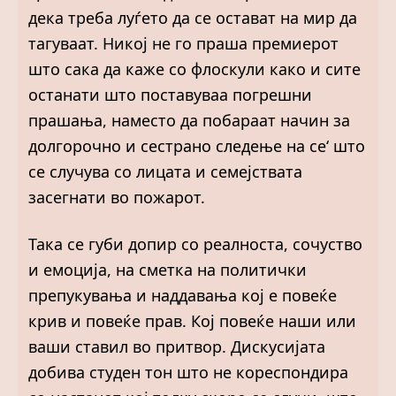
дека треба луѓето да се остават на мир да
тагуваат. Никој не го праша премиерот
што сака да каже со флоскули како и сите
останати што поставуваа погрешни
прашања, наместо да побараат начин за
долгорочно и сестрано следење на се‘ што
се случува со лицата и семејствата
засегнати во пожарот.
Така се губи допир со реалноста, сочуство
и емоција, на сметка на политички
препукувања и наддавања кој е повеќе
крив и повеќе прав. Кој повеќе наши или
ваши ставил во притвор. Дискусијата
добива студен тон што не кореспондира