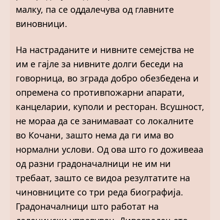
малку, па се оддалечува од главните
виновници.
На настраданите и нивните семејства не
им е гајле за нивните долги беседи на
говорница, во зграда добро обезбедена и
опремена со противпожарни апарати,
канцеларии, куполи и ресторан. Всушност,
не мораа да се занимаваат со локалните
во Кочани, зашто нема да ги има во
нормални услови. Од ова што го доживеаа
од разни градоначалници не им ни
требаат, зашто се видоа резултатите на
чиновниците со три реда биографија.
Градоначалници што работат на