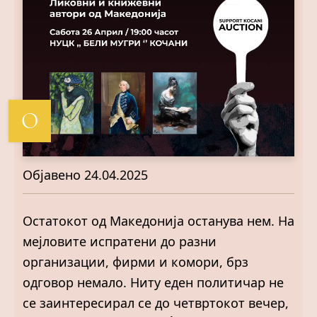
О
Објавено
24.04.2025
Остатокот од Македонија останува нем. На
мејловите испратени до разни
организации, фирми и комори, брз
одговор немало. Ниту еден политичар не
се заинтересирал се до четвртокот вечер,