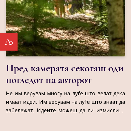
Љ
Пред камерата секогаш оди
погледот на авторот
Не им верувам многу на луѓе што велат дека
имаат идеи. Им верувам на луѓе што знаат да
забележат. Идеите можеш да ги измислиш.
Погледот не. Тој или го имаш, или засекогаш
ќе ти бегаат најважните сцени. Можеби