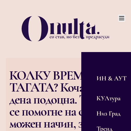
КОЛКУ ВРЕМЕ ТРАЕ
ИН & АУТ
ТАГАТА? Кочани, 40
дена подоцна. Треба да
КУЛтура
се помогне на секој
Низ Град
можен начин, зашто
Тренд