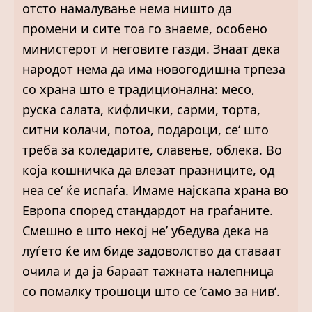
отсто намалување нема ништо да
промени и сите тоа го знаеме, особено
министерот и неговите газди. Знаат дека
народот нема да има новогодишна трпеза
со храна што е традиционална: месо,
руска салата, кифлички, сарми, торта,
ситни колачи, потоа, подароци, се‘ што
треба за коледарите, славење, облека. Во
која кошничка да влезат празниците, од
неа се‘ ќе испаѓа. Имаме најскапа храна во
Европа според стандардот на граѓаните.
Смешно е што некој не’ убедува дека на
луѓето ќе им биде задоволство да ставаат
очила и да ја бараат тажната налепница
со помалку трошоци што се ‘само за нив‘.