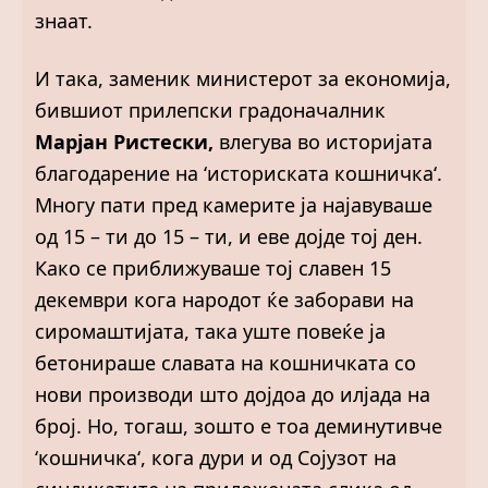
знаат.
И така, заменик министерот за економија,
бившиот прилепски градоначалник
Марјан Ристески,
влегува во историјата
благодарение на ‘историската кошничка‘.
Многу пати пред камерите ја најавуваше
од 15 – ти до 15 – ти, и еве дојде тој ден.
Како се приближуваше тој славен 15
декември кога народот ќе заборави на
сиромаштијата, така уште повеќе ја
бетонираше славата на кошничката со
нови производи што дојдоа до илјада на
број. Но, тогаш, зошто е тоа деминутивче
‘кошничка‘, кога дури и од Сојузот на