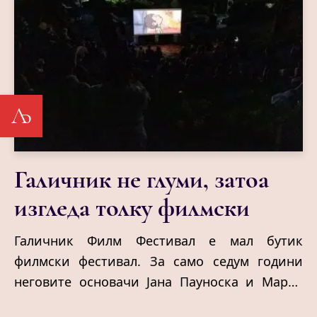
Љ
Галичник не глуми, затоа
изгледа толку филмски
Галичник Филм Фестивал е мал бутик
филмски фестивал. За само седум години
неговите основачи Јана Пауноска и Марко
Црногорски успеале да создадат нешто што