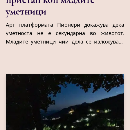
уметници
Арт платформата Пионери докажува дека
уметноста не е секундарна во животот.
Младите уметници чии дела се изложуваат
во галеријата, од своја страна докажуваат
каков е креативниот потенцијал на наше тло
и дека кога се работи за талент нема
граници. Го наоѓаат своето место под
сонцето, што понекогаш може да биде една
скопска мала галерија.