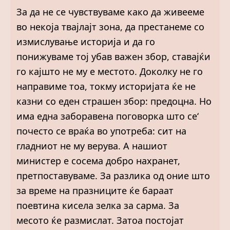
За да не се чувствуваме како да живееме
во некоја твајлајт зона, да престанеме со
измислување историја и да го
понижуваме тој убав важен збор, ставајќи
го кајшто не му е местото. Доколку не го
направиме тоа, токму историјата ќе не
казни со еден страшен збор: предоцна. Но
има една заборавена поговорка што се‘
почесто се враќа во употреба: сит на
глaдниот не му верува. А нашиот
министер е сосема добро нахранет,
претпоставуваме. За разлика од оние што
за време на празниците ќе бараат
поевтина кисела зелка за сарма. За
месото ќе размислат. Затоа постојат