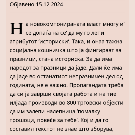
Објавено
15.12.2024
Н
а новокомпонираната власт многу и‘
се допаѓа на се‘ да му го лепи
атрибутот ‘историски‘. Така, и онаа тажна
социјална кошничка што ја фингираат за
празници, стана историска. За да има
народот за празници да јаде. Дали ќе има
да јаде во останатиот непразничен дел од
годината, не е важно. Пропагандата треба
да си ја заврши својата работа и на тие
илјада производи во 800 трговски објекти
да им залепи налепница ‘помалку
трошоци, повеќе за тебе‘. Кој и да го
составил текстот не знае што зборува,