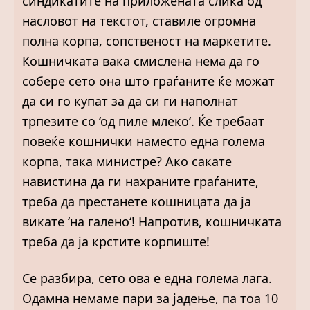
синдикатите на приложената слика од
насловот на текстот, ставиле огромна
полна корпа, сопственост на маркетите.
Кошничката вака смислена нема да го
собере сето она што граѓаните ќе можат
да си го купат за да си ги наполнат
трпезите со ‘од пиле млеко‘. Ќе требаат
повеќе кошнички наместо една голема
корпа, така министре? Ако сакате
навистина да ги нахраните граѓаните,
треба да престанете кошницата да ја
викате ‘на галено‘! Напротив, кошничката
треба да ја крстите корпиште!
Се разбира, сето ова е една голема лага.
Одамна немаме пари за јадење, па тоа 10