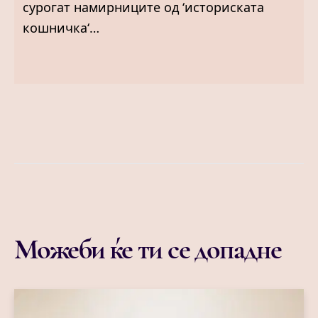
сурогат намирниците од ‘историската
кошничка‘…
Можеби ќе ти се допадне