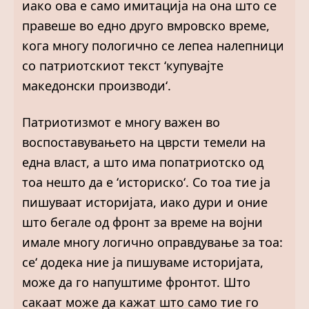
иако ова е само имитација на она што се
правеше во едно друго вмровско време,
кога многу пологично се лепеа налепници
со патриотскиот текст ‘купувајте
македонски производи‘.
Патриотизмот е многу важен во
воспоставувањето на цврсти темели на
една власт, а што има попатриотско од
тоа нешто да е ‘историско‘. Со тоа тие ја
пишуваат историјата, иако дури и оние
што бегале од фронт за време на војни
имале многу логично оправдување за тоа:
се‘ додека ние ја пишуваме историјата,
може да го напуштиме фронтот. Што
сакаат може да кажат што само тие го