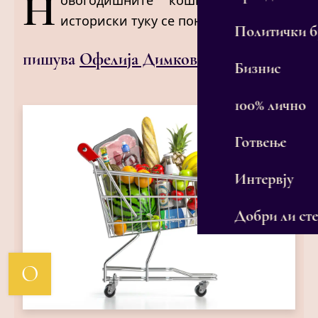
Н
овогодишните кошнички не се
историски туку се понижувачки.
Политички 
пишува
Офелија Димковска
Бизнис
100% лично
Готвење
Интервју
Добри ли сте
О