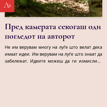
Љ
Пред камерата секогаш оди
погледот на авторот
Не им верувам многу на луѓе што велат дека
имаат идеи. Им верувам на луѓе што знаат да
забележат. Идеите можеш да ги измислиш.
Погледот не. Тој или го имаш, или засекогаш
ќе ти бегаат најважните сцени. Можеби
затоа отсекогаш сум мислела дека
режисерите не се луѓе што снимаат
филмови. Туку луѓе што одбиваат да поминат
покрај светот пребрзо.