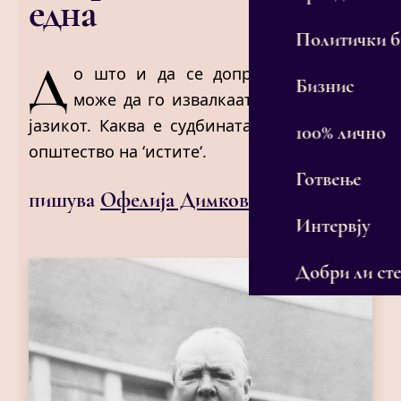
една
Политички 
Д
о што и да се допрат моќниците,
Бизнис
може да го извалкаат. Прва жртва е
јазикот. Каква е судбината на јазикот во
100% лично
општество на ‘истите‘.
Готвење
пишува
Офелија Димковска
Интервју
Добри ли сте