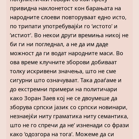
привидна наклонетост кон барањата на
народните слоеви повторуваат едно исто,
по трипати употребувајќи го ‘истото‘ и
‘истиот‘. Во некои други времиња никој не
би ги ни погледнал, а не да им даде
можност да ги водат народните маси. Во
ова време клучните зборови добиваат
толку искривени значења, што не сме
сигурни што означуваат. Така доаѓаме и
до екстремни примери на политичари
како Зоран Заев кој не се двоумеше да
зборува српски јазик со српски новинари,
незнаејќи ниту граматика ниту семантика,
што не го спречи да не‘ изненади со фрази
како ‘одозгора на тога‘. Можеме да си