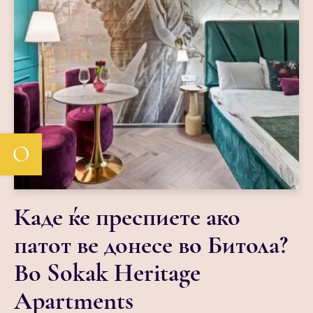
О
Каде ќе преспиете ако
патот ве донесе во Битола?
Во Sokak Heritage
Apartments