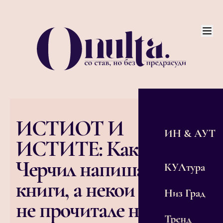
ИСТИОТ И
ИН & АУТ
ИСТИТЕ: Како
Черчил напишал 58
КУЛтура
книги, а некои меѓу нас
Низ Град
не прочитале ниту
Тренд