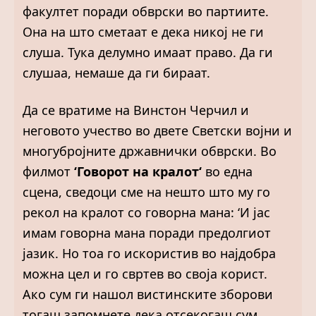
факултет поради обврски во партиите.
Она на што сметаат е дека никој не ги
слуша. Тука делумно имаат право. Да ги
слушаа, немаше да ги бираат.
Да се вратиме на Винстон Черчил и
неговото учество во двете Светски војни и
многубројните државнички обврски. Во
филмот
‘Говорот на кралот‘
во една
сцена, сведоци сме на нешто што му го
рекол на кралот со говорна мана: ‘И јас
имам говорна мана поради предолгиот
јазик. Но тоа го искористив во најдобра
можна цел и го свртев во своја корист.
Ако сум ги нашол вистинските зборови
тогаш запомнете дека отсекогаш сум