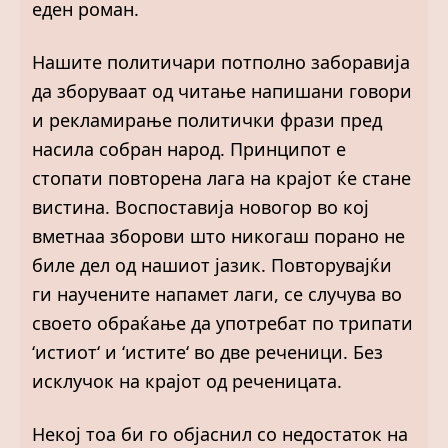
еден роман.
Нашите политичари потполно заборавија
да зборуваат од читање напишани говори
и рекламирање политички фрази пред
насила собран народ. Принципот е
стопати повторена лага на крајот ќе стане
вистина. Воспоставија новогор во кој
вметнаа зборови што никогаш порано не
биле дел од нашиот јазик. Повторувајќи
ги научените напамет лаги, се случува во
своето обраќање да употребат по трипати
‘истиот‘ и ‘истите‘ во две реченици. Без
исклучок на крајот од реченицата.
Некој тоа би го објаснил со недостаток на