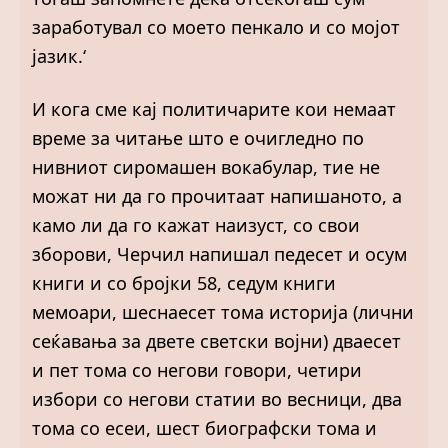
заработувал со моето пенкало и со мојот
јазик.‘
И кога сме кај политичарите кои немаат
време за читање што е очигледно по
нивниот сиромашен вокабулар, тие не
можат ни да го прочитаат напишаното, а
камо ли да го кажат наизуст, со свои
зборови, Черчил напишал педесет и осум
книги и со бројки 58, седум книги
мемоари, шеснаесет тома историја (лични
сеќавања за двете светски војни) дваесет
и пет тома со негови говори, четири
избори со негови статии во весници, два
тома со есеи, шест биографски тома и