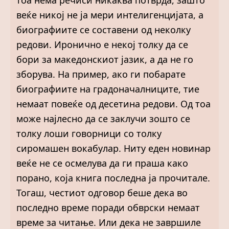
тоа нема речиси никаква потврда, зашто
веќе никој не ја мери интелигенцијата, а
биографиите се составени од неколку
редови. Иронично е некој толку да се
бори за македонскиот јазик, а да не го
зборува. На пример, ако ги побарате
биографиите на градоначалниците, тие
немаат повеќе од десетина редови. Од тоа
може најлесно да се заклучи зошто се
толку лоши говорници со толку
сиромашен вокабулар. Ниту еден новинар
веќе не се осмелува да ги праша како
порано, која книга последна ја прочитале.
Тогаш, честиот одговор беше дека во
последно време поради обврски немаат
време за читање. Или дека не завршиле