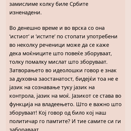
замислиме колку биле Србите
изненадени.
Во денешно време и во врска со она
‘истиот‘ и ‘истите‘ по стопати употребени
во неколку реченици може да се каже
дека моќниците што повеќе зборуваат,
толку помалку мислат што зборуваат.
Затворањето во идеолошки говор е знак
за духовна заостанатост, бидејќи тоа не е
јазик на сознавање туку јазик на
контрола, јазик на моќ. Јазикот се става во
функција на владеењето. Што е важно што
зборуваат! Кој говор од било кој наш
политичар го памтите? И тие самите си ги
забораваат.