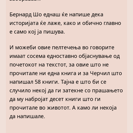
Бернард Шо еднаш ќе напише дека
историјата ќе лаже, како и обично главно
е само кој ја пишува.
И можеби овие пелтечења во говорите
имаат сосема едноставно објаснување од
почетокот на текстот, за овие што не
прочитале ни една книга и за Черчил што
напишал 58 книги. Тајна е што би се
случило некој да ги затекне со прашањето
да му набројат десет книги што ги
прочитале во животот. А камо ли некоја
да напишале.