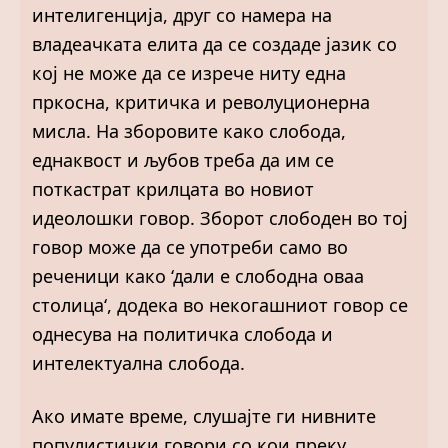
интелигенција, друг со намера на
владеачката елита да се создаде јазик со
кој не може да се изрече ниту една
пркосна, критичка и револуционерна
мисла. На зборовите како слобода,
еднаквост и љубов треба да им се
поткастрат крилцата во новиот
идеолошки говор. Зборот слободен во тој
говор може да се употреби само во
реченици како ‘дали е слободна оваа
столица‘, додека во некогашниот говор се
однесува на политичка слобода и
интелектуална слобода.
Ако имате време, слушајте ги нивните
популистички говори со кои преку