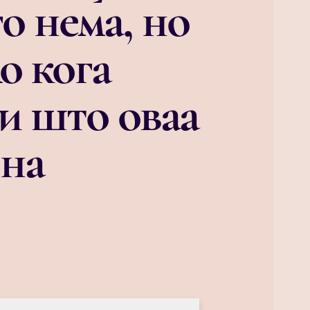
о нема, но
о кога
зи што оваа
 на