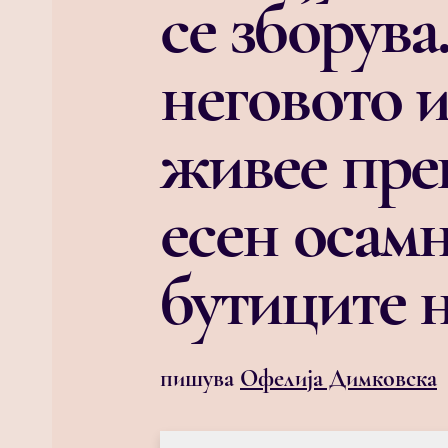
се зборув
неговото и
живее прек
есен осамн
бутиците н
пишува
Офелија Димковска