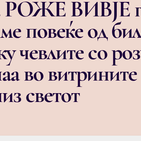
а. РОЖЕ ВИВЈЕ г
ме повеќе од бил
у чевлите со ро
аа во витрините
из светот