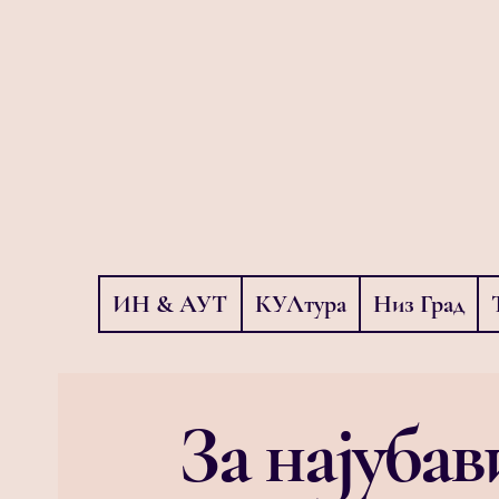
ИН & АУТ
КУЛтура
Низ Град
За најубав