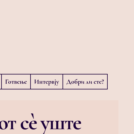
Готвење
Интервју
Добри ли сте?
от сè уште