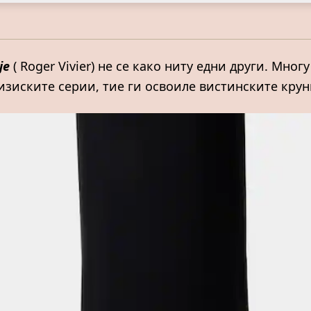
је
( Roger Vivier) не се како ниту едни други. Мног
изиските серии, тие ги освоиле вистинските крун