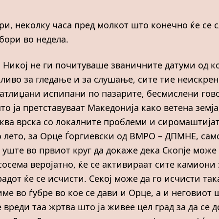
ври, неколку часа пред молкот што конечно ќе се 
бори во недела.
. Никој не ги почитуваше званичните датуми од к
иво за гледање и за слушање, сите тие неискрен
патлиџани испипани по пазарите, бесмислени гов
о ја претставуваат Македонија како ветена земја
ва врска со локалните проблеми и сиромаштијата
о лето, за Орце Ѓоргиевски од ВМРО – ДПМНЕ, са
уште во првиот круг да докаже дека Скопје може д
 сосема веројатно, ќе се активираат сите камиони
адот ќе се исчисти. Секој може да го исчисти така
ме во ѓубре во кое се дави и Орце, а и неговиот 
 вреди таа жртва што ја живее цел град за да се 