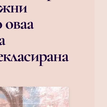
ожни
 оваа
а
екласирана