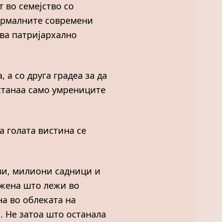
 во семејство со
нормалните современи
ува патријархално
 а со друга градеа за да
останаа само умрениците
а голата вистина се
ови, милиони садници и
 жена што лежи во
на во облеката на
. Не затоа што останала