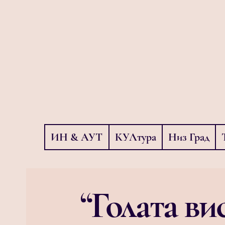
ИН & АУТ
КУЛтура
Низ Град
“Голата ви