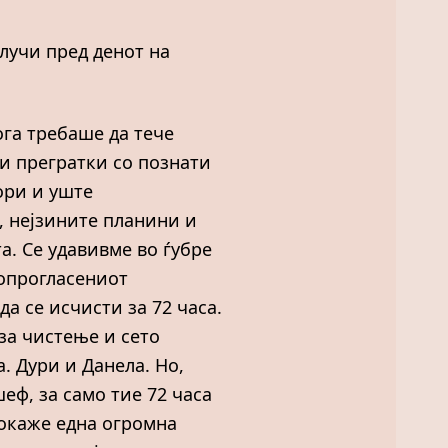
случи пред денот на
ога требаше да тече
и прегратки со познати
ори и уште
, нејзините планини и
. Се удавивме во ѓубре
мопрогласениот
а се исчисти за 72 часа.
 за чистење и сето
. Дури и Данела. Но,
шеф, за само тие 72 часа
докаже една огромна