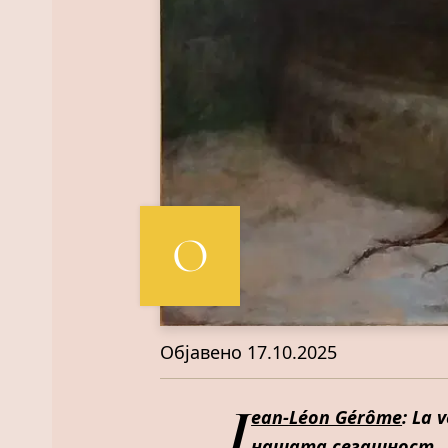
О
Објавено
17.10.2025
J
ean-Léon Gérôme
: La 
нашата сегашност.