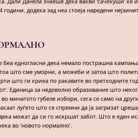
а. Дали Данела знаеше дека вакви ‘сачекуши‘ ќе и
4 години, додека зад неа стоеја наредени нејзини
НОРМАЛНО
ѓе беа едногласни дека немало пострашна кампањ
атоа што сме уморни, а можеби и затоа што поли
арти што ги криеа по ракавите во претходните го
цот‘. Единица за недоволно образование што неко
 во минатото губеле избори, сега се само на друг
гласаат луѓето што се спремни да ја загризат цреш
 дека можат да си го искршат забот. Што е еден и
ека во ‘новото нормално‘.