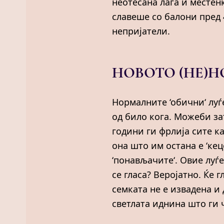
неотесана лага и местенк
славеше со балони пред 
непријатели.
НОВОТО (НЕ)
Нормалните ‘обични‘ лу
од било кога. Можеби з
години ги фрлија сите к
она што им остана е ‘ке
‘понављачите‘. Овие луѓе
се гласа? Веројатно. Ќе 
семката не е извадена и
светлата иднина што ги ч