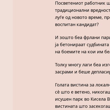
Посветениот работник шт
традиционални вредности
луѓе од новото време, п
воспитан кандидат?
И зошто беа фрлани пари
ја бетонираат судбината
на боемите на кои им бе
Толку многу лаги беа из
засрами и беше депласи
Голата вистина за локал
сѐ што е ветено, никога
исушен парк во Кисела В
вистината што засекогаш 