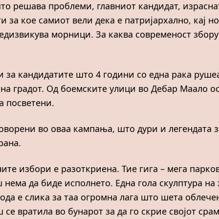
о решава проблеми, главниот кандидат, израснат
 за кое самиот вели дека е патријархално, кај 
редизвикува морници. За каква современост збор
 за кандидатите што 4 години со една рака рушеа,
 на градот. Од боемските улици во Дебар Маало 
а посветени.
говорени во оваа кампања, што дури и легендата з
рана.
ните избори е разоткриена. Тие гига – мега парк
ш нема да биде исполнето. Една гола скулптура на
ода е слика за таа огромна лага што шета облече
се вратила во бунарот за да го скрие својот срам