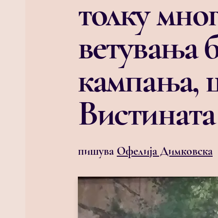
толку мно
ветувања б
кампања, ш
Вистината
пишува
Офелија Димковска