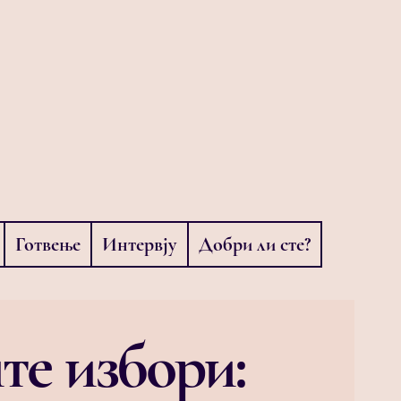
Готвење
Интервју
Добри ли сте?
ите избори: