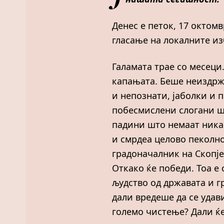
Денес е петок, 17 октом
гласање на локалните из
Галамата трае со месеци
капањата. Беше неиздржл
и непознати, јаболки и 
побесмислени слогани шт
падини што немаат никак
и смрдеа целово пеколн
градоначалник на Скопје 
Откако ќе победи. Тоа е
људство од државата и гр
дали вредеше да се удави
големо чистење? Дали ќе