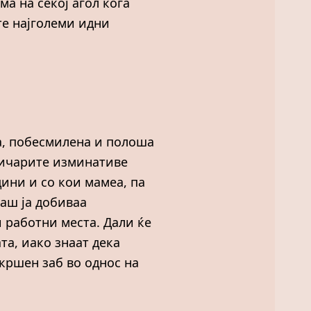
ма на секој агол кога
те најголеми идни
а, побесмилена и полоша
тичарите изминативе
дини и со кои мамеа, па
гаш ја добиваа
и работни места. Дали ќе
ата, иако знаат дека
скршен заб во однос на