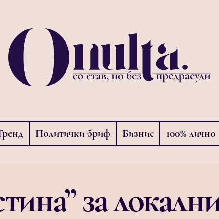
Тренд
Политички бриф
Бизнис
100% лично
стина” за локалн